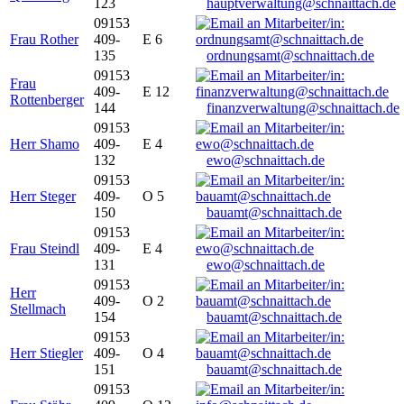
123
hauptverwaltung@schnaittach.de
09153
Frau Rother
409-
E 6
135
ordnungsamt@schnaittach.de
09153
Frau
409-
E 12
Rottenberger
144
finanzverwaltung@schnaittach.de
09153
Herr Shamo
409-
E 4
132
ewo@schnaittach.de
09153
Herr Steger
409-
O 5
150
bauamt@schnaittach.de
09153
Frau Steindl
409-
E 4
131
ewo@schnaittach.de
09153
Herr
409-
O 2
Stellmach
154
bauamt@schnaittach.de
09153
Herr Stiegler
409-
O 4
151
bauamt@schnaittach.de
09153