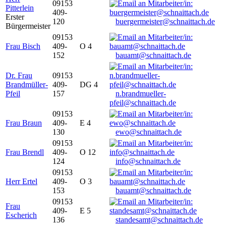
09153
Pitterlein
409-
Erster
120
buergermeister@schnaittach.de
Bürgermeister
09153
Frau Bisch
409-
O 4
152
bauamt@schnaittach.de
Dr. Frau
09153
Brandmüller-
409-
DG 4
Pfeil
157
n.brandmueller-
pfeil@schnaittach.de
09153
Frau Braun
409-
E 4
130
ewo@schnaittach.de
09153
Frau Brendl
409-
O 12
124
info@schnaittach.de
09153
Herr Ertel
409-
O 3
153
bauamt@schnaittach.de
09153
Frau
409-
E 5
Escherich
136
standesamt@schnaittach.de