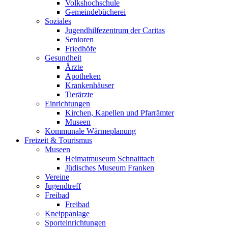
Volkshochschule
Gemeindebücherei
Soziales
Jugendhilfezentrum der Caritas
Senioren
Friedhöfe
Gesundheit
Ärzte
Apotheken
Krankenhäuser
Tierärzte
Einrichtungen
Kirchen, Kapellen und Pfarrämter
Museen
Kommunale Wärmeplanung
Freizeit & Tourismus
Museen
Heimatmuseum Schnaittach
Jüdisches Museum Franken
Vereine
Jugendtreff
Freibad
Freibad
Kneippanlage
Sporteinrichtungen