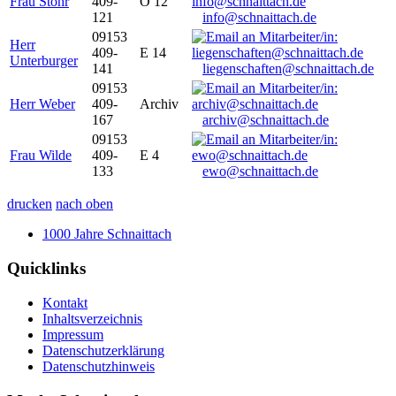
Frau Stöhr
409-
O 12
121
info@schnaittach.de
09153
Herr
409-
E 14
Unterburger
141
liegenschaften@schnaittach.de
09153
Herr Weber
409-
Archiv
167
archiv@schnaittach.de
09153
Frau Wilde
409-
E 4
133
ewo@schnaittach.de
drucken
nach oben
1000 Jahre Schnaittach
Quicklinks
Kontakt
Inhaltsverzeichnis
Impressum
Datenschutzerklärung
Datenschutzhinweis