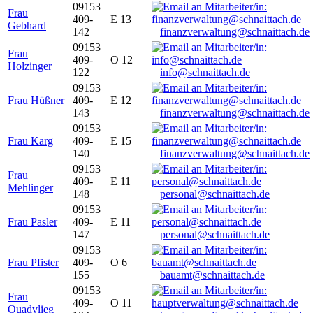
09153
Frau
409-
E 13
Gebhard
142
finanzverwaltung@schnaittach.de
09153
Frau
409-
O 12
Holzinger
122
info@schnaittach.de
09153
Frau Hüßner
409-
E 12
143
finanzverwaltung@schnaittach.de
09153
Frau Karg
409-
E 15
140
finanzverwaltung@schnaittach.de
09153
Frau
409-
E 11
Mehlinger
148
personal@schnaittach.de
09153
Frau Pasler
409-
E 11
147
personal@schnaittach.de
09153
Frau Pfister
409-
O 6
155
bauamt@schnaittach.de
09153
Frau
409-
O 11
Quadvlieg