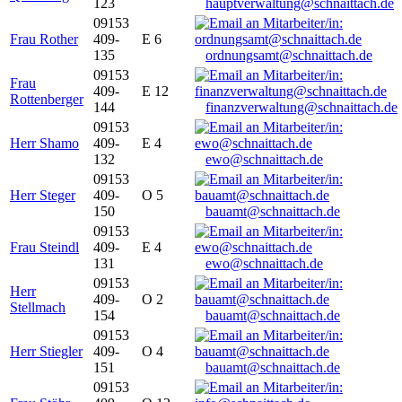
123
hauptverwaltung@schnaittach.de
09153
Frau Rother
409-
E 6
135
ordnungsamt@schnaittach.de
09153
Frau
409-
E 12
Rottenberger
144
finanzverwaltung@schnaittach.de
09153
Herr Shamo
409-
E 4
132
ewo@schnaittach.de
09153
Herr Steger
409-
O 5
150
bauamt@schnaittach.de
09153
Frau Steindl
409-
E 4
131
ewo@schnaittach.de
09153
Herr
409-
O 2
Stellmach
154
bauamt@schnaittach.de
09153
Herr Stiegler
409-
O 4
151
bauamt@schnaittach.de
09153