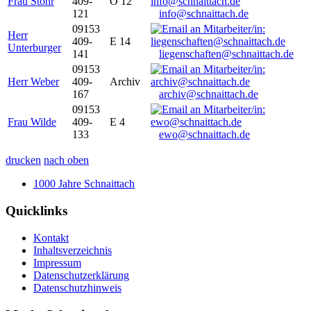
Frau Stöhr
409-
O 12
121
info@schnaittach.de
09153
Herr
409-
E 14
Unterburger
141
liegenschaften@schnaittach.de
09153
Herr Weber
409-
Archiv
167
archiv@schnaittach.de
09153
Frau Wilde
409-
E 4
133
ewo@schnaittach.de
drucken
nach oben
1000 Jahre Schnaittach
Quicklinks
Kontakt
Inhaltsverzeichnis
Impressum
Datenschutzerklärung
Datenschutzhinweis