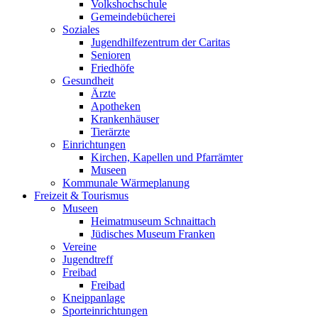
Volkshochschule
Gemeindebücherei
Soziales
Jugendhilfezentrum der Caritas
Senioren
Friedhöfe
Gesundheit
Ärzte
Apotheken
Krankenhäuser
Tierärzte
Einrichtungen
Kirchen, Kapellen und Pfarrämter
Museen
Kommunale Wärmeplanung
Freizeit & Tourismus
Museen
Heimatmuseum Schnaittach
Jüdisches Museum Franken
Vereine
Jugendtreff
Freibad
Freibad
Kneippanlage
Sporteinrichtungen