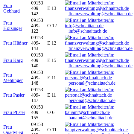
09153
Frau
409-
E 13
Gebhard
142
finanzverwaltung@schnaittach.de
09153
Frau
409-
O 12
Holzinger
122
info@schnaittach.de
09153
Frau Hüßner
409-
E 12
143
finanzverwaltung@schnaittach.de
09153
Frau Karg
409-
E 15
140
finanzverwaltung@schnaittach.de
09153
Frau
409-
E 11
Mehlinger
148
personal@schnaittach.de
09153
Frau Pasler
409-
E 11
147
personal@schnaittach.de
09153
Frau Pfister
409-
O 6
155
bauamt@schnaittach.de
09153
Frau
409-
O 11
Quadvlieg