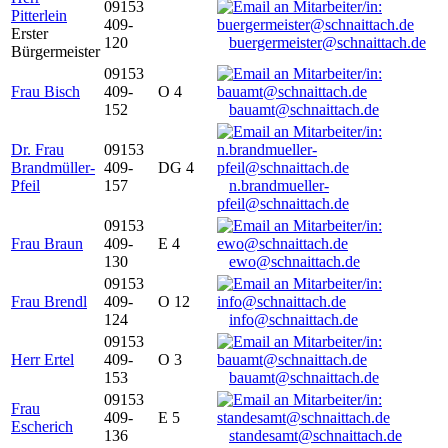
09153
Pitterlein
409-
Erster
120
buergermeister@schnaittach.de
Bürgermeister
09153
Frau Bisch
409-
O 4
152
bauamt@schnaittach.de
Dr. Frau
09153
Brandmüller-
409-
DG 4
Pfeil
157
n.brandmueller-
pfeil@schnaittach.de
09153
Frau Braun
409-
E 4
130
ewo@schnaittach.de
09153
Frau Brendl
409-
O 12
124
info@schnaittach.de
09153
Herr Ertel
409-
O 3
153
bauamt@schnaittach.de
09153
Frau
409-
E 5
Escherich
136
standesamt@schnaittach.de