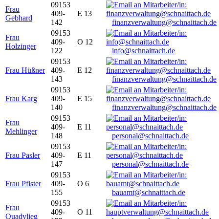
09153
Frau
409-
E 13
Gebhard
142
finanzverwaltung@schnaittach.de
09153
Frau
409-
O 12
Holzinger
122
info@schnaittach.de
09153
Frau Hüßner
409-
E 12
143
finanzverwaltung@schnaittach.de
09153
Frau Karg
409-
E 15
140
finanzverwaltung@schnaittach.de
09153
Frau
409-
E 11
Mehlinger
148
personal@schnaittach.de
09153
Frau Pasler
409-
E 11
147
personal@schnaittach.de
09153
Frau Pfister
409-
O 6
155
bauamt@schnaittach.de
09153
Frau
409-
O 11
Quadvlieg