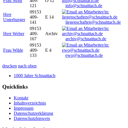
Frau Stöhr
409-
O 12
121
info@schnaittach.de
09153
Herr
409-
E 14
Unterburger
141
liegenschaften@schnaittach.de
09153
Herr Weber
409-
Archiv
167
archiv@schnaittach.de
09153
Frau Wilde
409-
E 4
133
ewo@schnaittach.de
drucken
nach oben
1000 Jahre Schnaittach
Quicklinks
Kontakt
Inhaltsverzeichnis
Impressum
Datenschutzerklärung
Datenschutzhinweis