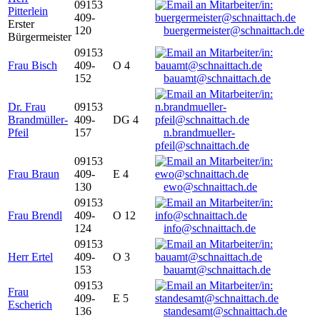
09153
Pitterlein
409-
Erster
120
buergermeister@schnaittach.de
Bürgermeister
09153
Frau Bisch
409-
O 4
152
bauamt@schnaittach.de
Dr. Frau
09153
Brandmüller-
409-
DG 4
Pfeil
157
n.brandmueller-
pfeil@schnaittach.de
09153
Frau Braun
409-
E 4
130
ewo@schnaittach.de
09153
Frau Brendl
409-
O 12
124
info@schnaittach.de
09153
Herr Ertel
409-
O 3
153
bauamt@schnaittach.de
09153
Frau
409-
E 5
Escherich
136
standesamt@schnaittach.de