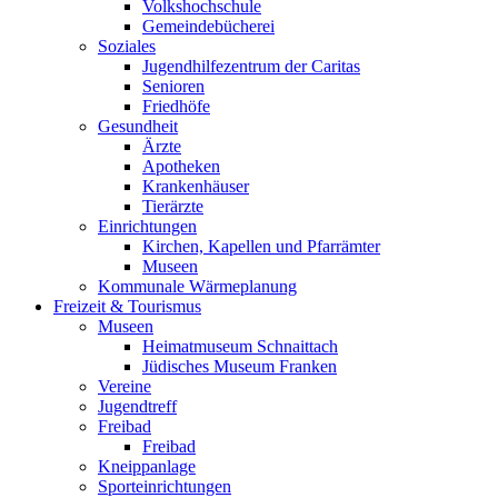
Volkshochschule
Gemeindebücherei
Soziales
Jugendhilfezentrum der Caritas
Senioren
Friedhöfe
Gesundheit
Ärzte
Apotheken
Krankenhäuser
Tierärzte
Einrichtungen
Kirchen, Kapellen und Pfarrämter
Museen
Kommunale Wärmeplanung
Freizeit & Tourismus
Museen
Heimatmuseum Schnaittach
Jüdisches Museum Franken
Vereine
Jugendtreff
Freibad
Freibad
Kneippanlage
Sporteinrichtungen