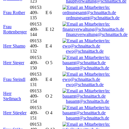
123
hauptverwaltung@schnaittach.de
09153
Frau Rother
409-
E 6
135
ordnungsamt@schnaittach.de
09153
Frau
409-
E 12
Rottenberger
144
finanzverwaltung@schnaittach.de
09153
Herr Shamo
409-
E 4
132
ewo@schnaittach.de
09153
Herr Steger
409-
O 5
150
bauamt@schnaittach.de
09153
Frau Steindl
409-
E 4
131
ewo@schnaittach.de
09153
Herr
409-
O 2
Stellmach
154
bauamt@schnaittach.de
09153
Herr Stiegler
409-
O 4
151
bauamt@schnaittach.de
09153