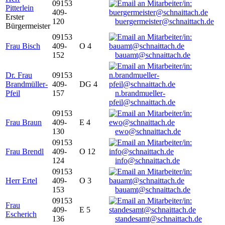
09153
Pitterlein
409-
Erster
120
buergermeister@schnaittach.de
Bürgermeister
09153
Frau Bisch
409-
O 4
152
bauamt@schnaittach.de
Dr. Frau
09153
Brandmüller-
409-
DG 4
Pfeil
157
n.brandmueller-
pfeil@schnaittach.de
09153
Frau Braun
409-
E 4
130
ewo@schnaittach.de
09153
Frau Brendl
409-
O 12
124
info@schnaittach.de
09153
Herr Ertel
409-
O 3
153
bauamt@schnaittach.de
09153
Frau
409-
E 5
Escherich
136
standesamt@schnaittach.de