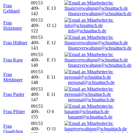
09153
Frau
409-
E 13
Gebhard
142
finanzverwaltung@schnaittach.de
09153
Frau
409-
O 12
Holzinger
122
info@schnaittach.de
09153
Frau Hüßner
409-
E 12
143
finanzverwaltung@schnaittach.de
09153
Frau Karg
409-
E 15
140
finanzverwaltung@schnaittach.de
09153
Frau
409-
E 11
Mehlinger
148
personal@schnaittach.de
09153
Frau Pasler
409-
E 11
147
personal@schnaittach.de
09153
Frau Pfister
409-
O 6
155
bauamt@schnaittach.de
09153
Frau
409-
O 11
Quadvlieg