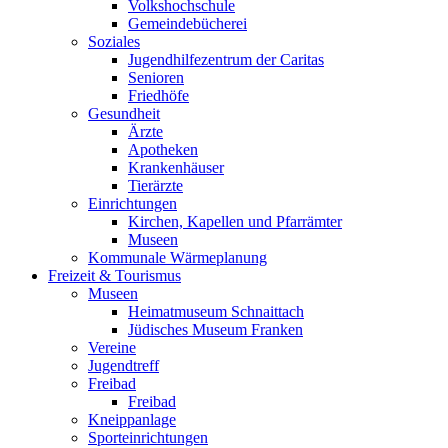
Volkshochschule
Gemeindebücherei
Soziales
Jugendhilfezentrum der Caritas
Senioren
Friedhöfe
Gesundheit
Ärzte
Apotheken
Krankenhäuser
Tierärzte
Einrichtungen
Kirchen, Kapellen und Pfarrämter
Museen
Kommunale Wärmeplanung
Freizeit & Tourismus
Museen
Heimatmuseum Schnaittach
Jüdisches Museum Franken
Vereine
Jugendtreff
Freibad
Freibad
Kneippanlage
Sporteinrichtungen