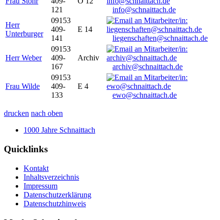
Frau Stöhr
409-
O 12
121
info@schnaittach.de
09153
Herr
409-
E 14
Unterburger
141
liegenschaften@schnaittach.de
09153
Herr Weber
409-
Archiv
167
archiv@schnaittach.de
09153
Frau Wilde
409-
E 4
133
ewo@schnaittach.de
drucken
nach oben
1000 Jahre Schnaittach
Quicklinks
Kontakt
Inhaltsverzeichnis
Impressum
Datenschutzerklärung
Datenschutzhinweis