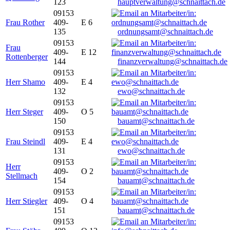
123
hauptverwaltung@schnaittach.de
09153
Frau Rother
409-
E 6
135
ordnungsamt@schnaittach.de
09153
Frau
409-
E 12
Rottenberger
144
finanzverwaltung@schnaittach.de
09153
Herr Shamo
409-
E 4
132
ewo@schnaittach.de
09153
Herr Steger
409-
O 5
150
bauamt@schnaittach.de
09153
Frau Steindl
409-
E 4
131
ewo@schnaittach.de
09153
Herr
409-
O 2
Stellmach
154
bauamt@schnaittach.de
09153
Herr Stiegler
409-
O 4
151
bauamt@schnaittach.de
09153