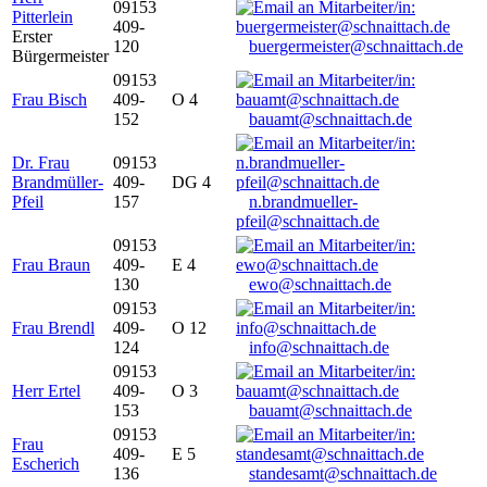
09153
Pitterlein
409-
Erster
120
buergermeister@schnaittach.de
Bürgermeister
09153
Frau Bisch
409-
O 4
152
bauamt@schnaittach.de
Dr. Frau
09153
Brandmüller-
409-
DG 4
Pfeil
157
n.brandmueller-
pfeil@schnaittach.de
09153
Frau Braun
409-
E 4
130
ewo@schnaittach.de
09153
Frau Brendl
409-
O 12
124
info@schnaittach.de
09153
Herr Ertel
409-
O 3
153
bauamt@schnaittach.de
09153
Frau
409-
E 5
Escherich
136
standesamt@schnaittach.de