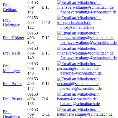
09153
Frau
409-
E 13
Gebhard
142
finanzverwaltung@schnaittach.de
09153
Frau
409-
O 12
Holzinger
122
info@schnaittach.de
09153
Frau Hüßner
409-
E 12
143
finanzverwaltung@schnaittach.de
09153
Frau Karg
409-
E 15
140
finanzverwaltung@schnaittach.de
09153
Frau
409-
E 11
Mehlinger
148
personal@schnaittach.de
09153
Frau Pasler
409-
E 11
147
personal@schnaittach.de
09153
Frau Pfister
409-
O 6
155
bauamt@schnaittach.de
09153
Frau
409-
O 11
Quadvlieg