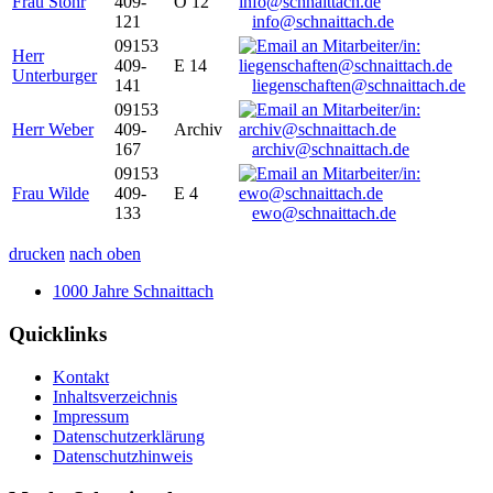
Frau Stöhr
409-
O 12
121
info@schnaittach.de
09153
Herr
409-
E 14
Unterburger
141
liegenschaften@schnaittach.de
09153
Herr Weber
409-
Archiv
167
archiv@schnaittach.de
09153
Frau Wilde
409-
E 4
133
ewo@schnaittach.de
drucken
nach oben
1000 Jahre Schnaittach
Quicklinks
Kontakt
Inhaltsverzeichnis
Impressum
Datenschutzerklärung
Datenschutzhinweis