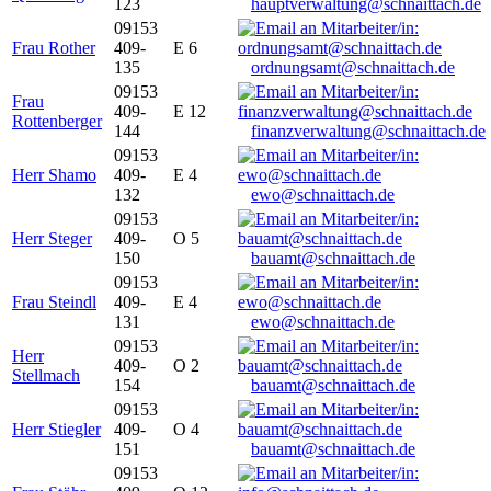
123
hauptverwaltung@schnaittach.de
09153
Frau Rother
409-
E 6
135
ordnungsamt@schnaittach.de
09153
Frau
409-
E 12
Rottenberger
144
finanzverwaltung@schnaittach.de
09153
Herr Shamo
409-
E 4
132
ewo@schnaittach.de
09153
Herr Steger
409-
O 5
150
bauamt@schnaittach.de
09153
Frau Steindl
409-
E 4
131
ewo@schnaittach.de
09153
Herr
409-
O 2
Stellmach
154
bauamt@schnaittach.de
09153
Herr Stiegler
409-
O 4
151
bauamt@schnaittach.de
09153