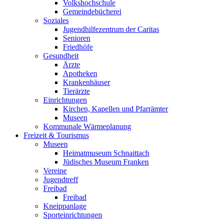
Volkshochschule
Gemeindebücherei
Soziales
Jugendhilfezentrum der Caritas
Senioren
Friedhöfe
Gesundheit
Ärzte
Apotheken
Krankenhäuser
Tierärzte
Einrichtungen
Kirchen, Kapellen und Pfarrämter
Museen
Kommunale Wärmeplanung
Freizeit & Tourismus
Museen
Heimatmuseum Schnaittach
Jüdisches Museum Franken
Vereine
Jugendtreff
Freibad
Freibad
Kneippanlage
Sporteinrichtungen