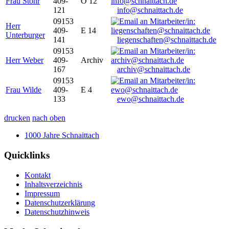
Frau Stöhr
409-
O 12
121
info@schnaittach.de
09153
Herr
409-
E 14
Unterburger
141
liegenschaften@schnaittach.de
09153
Herr Weber
409-
Archiv
167
archiv@schnaittach.de
09153
Frau Wilde
409-
E 4
133
ewo@schnaittach.de
drucken
nach oben
1000 Jahre Schnaittach
Quicklinks
Kontakt
Inhaltsverzeichnis
Impressum
Datenschutzerklärung
Datenschutzhinweis