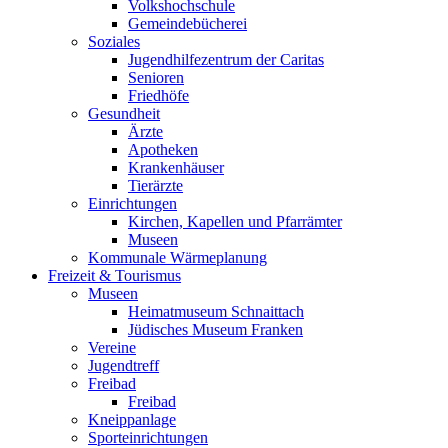
Volkshochschule
Gemeindebücherei
Soziales
Jugendhilfezentrum der Caritas
Senioren
Friedhöfe
Gesundheit
Ärzte
Apotheken
Krankenhäuser
Tierärzte
Einrichtungen
Kirchen, Kapellen und Pfarrämter
Museen
Kommunale Wärmeplanung
Freizeit & Tourismus
Museen
Heimatmuseum Schnaittach
Jüdisches Museum Franken
Vereine
Jugendtreff
Freibad
Freibad
Kneippanlage
Sporteinrichtungen