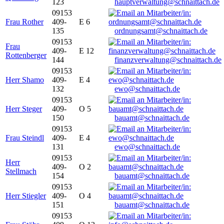
123
hauptverwaltung@schnaittach.de
09153
Frau Rother
409-
E 6
135
ordnungsamt@schnaittach.de
09153
Frau
409-
E 12
Rottenberger
144
finanzverwaltung@schnaittach.de
09153
Herr Shamo
409-
E 4
132
ewo@schnaittach.de
09153
Herr Steger
409-
O 5
150
bauamt@schnaittach.de
09153
Frau Steindl
409-
E 4
131
ewo@schnaittach.de
09153
Herr
409-
O 2
Stellmach
154
bauamt@schnaittach.de
09153
Herr Stiegler
409-
O 4
151
bauamt@schnaittach.de
09153