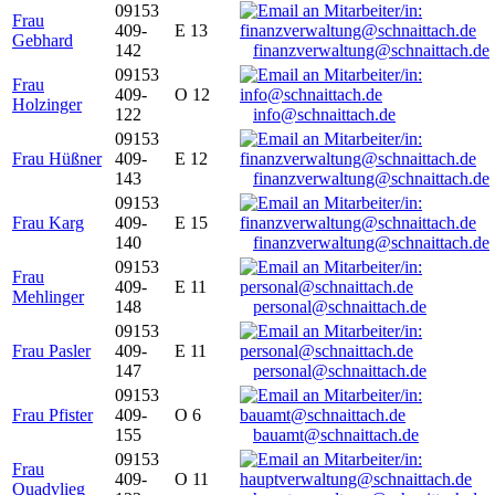
09153
Frau
409-
E 13
Gebhard
142
finanzverwaltung@schnaittach.de
09153
Frau
409-
O 12
Holzinger
122
info@schnaittach.de
09153
Frau Hüßner
409-
E 12
143
finanzverwaltung@schnaittach.de
09153
Frau Karg
409-
E 15
140
finanzverwaltung@schnaittach.de
09153
Frau
409-
E 11
Mehlinger
148
personal@schnaittach.de
09153
Frau Pasler
409-
E 11
147
personal@schnaittach.de
09153
Frau Pfister
409-
O 6
155
bauamt@schnaittach.de
09153
Frau
409-
O 11
Quadvlieg