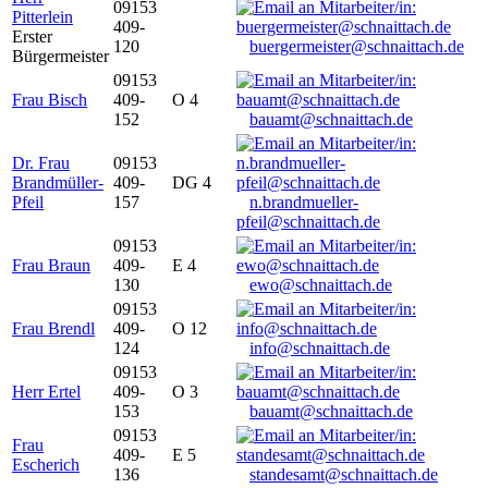
09153
Pitterlein
409-
Erster
120
buergermeister@schnaittach.de
Bürgermeister
09153
Frau Bisch
409-
O 4
152
bauamt@schnaittach.de
Dr. Frau
09153
Brandmüller-
409-
DG 4
Pfeil
157
n.brandmueller-
pfeil@schnaittach.de
09153
Frau Braun
409-
E 4
130
ewo@schnaittach.de
09153
Frau Brendl
409-
O 12
124
info@schnaittach.de
09153
Herr Ertel
409-
O 3
153
bauamt@schnaittach.de
09153
Frau
409-
E 5
Escherich
136
standesamt@schnaittach.de