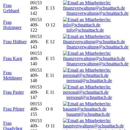
09153
Frau
409-
E 13
Gebhard
142
finanzverwaltung@schnaittach.de
09153
Frau
409-
O 12
Holzinger
122
info@schnaittach.de
09153
Frau Hüßner
409-
E 12
143
finanzverwaltung@schnaittach.de
09153
Frau Karg
409-
E 15
140
finanzverwaltung@schnaittach.de
09153
Frau
409-
E 11
Mehlinger
148
personal@schnaittach.de
09153
Frau Pasler
409-
E 11
147
personal@schnaittach.de
09153
Frau Pfister
409-
O 6
155
bauamt@schnaittach.de
09153
Frau
409-
O 11
Quadvlieg