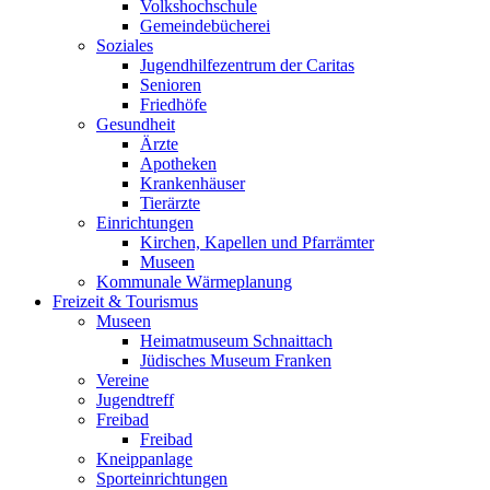
Volkshochschule
Gemeindebücherei
Soziales
Jugendhilfezentrum der Caritas
Senioren
Friedhöfe
Gesundheit
Ärzte
Apotheken
Krankenhäuser
Tierärzte
Einrichtungen
Kirchen, Kapellen und Pfarrämter
Museen
Kommunale Wärmeplanung
Freizeit & Tourismus
Museen
Heimatmuseum Schnaittach
Jüdisches Museum Franken
Vereine
Jugendtreff
Freibad
Freibad
Kneippanlage
Sporteinrichtungen