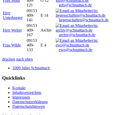
Frau Stöhr
409-
O 12
121
info@schnaittach.de
09153
Herr
409-
E 14
Unterburger
141
liegenschaften@schnaittach.de
09153
Herr Weber
409-
Archiv
167
archiv@schnaittach.de
09153
Frau Wilde
409-
E 4
133
ewo@schnaittach.de
drucken
nach oben
1000 Jahre Schnaittach
Quicklinks
Kontakt
Inhaltsverzeichnis
Impressum
Datenschutzerklärung
Datenschutzhinweis