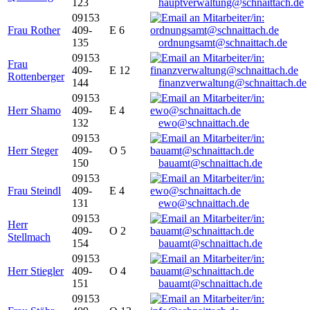
123
hauptverwaltung@schnaittach.de
09153
Frau Rother
409-
E 6
135
ordnungsamt@schnaittach.de
09153
Frau
409-
E 12
Rottenberger
144
finanzverwaltung@schnaittach.de
09153
Herr Shamo
409-
E 4
132
ewo@schnaittach.de
09153
Herr Steger
409-
O 5
150
bauamt@schnaittach.de
09153
Frau Steindl
409-
E 4
131
ewo@schnaittach.de
09153
Herr
409-
O 2
Stellmach
154
bauamt@schnaittach.de
09153
Herr Stiegler
409-
O 4
151
bauamt@schnaittach.de
09153