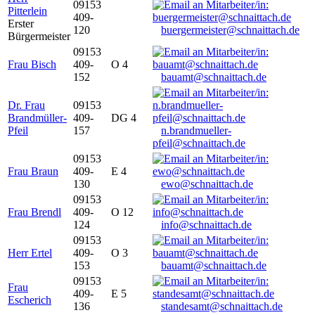
09153
Pitterlein
409-
Erster
120
buergermeister@schnaittach.de
Bürgermeister
09153
Frau Bisch
409-
O 4
152
bauamt@schnaittach.de
Dr. Frau
09153
Brandmüller-
409-
DG 4
Pfeil
157
n.brandmueller-
pfeil@schnaittach.de
09153
Frau Braun
409-
E 4
130
ewo@schnaittach.de
09153
Frau Brendl
409-
O 12
124
info@schnaittach.de
09153
Herr Ertel
409-
O 3
153
bauamt@schnaittach.de
09153
Frau
409-
E 5
Escherich
136
standesamt@schnaittach.de