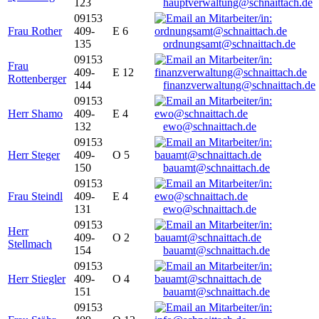
123
hauptverwaltung@schnaittach.de
09153
Frau Rother
409-
E 6
135
ordnungsamt@schnaittach.de
09153
Frau
409-
E 12
Rottenberger
144
finanzverwaltung@schnaittach.de
09153
Herr Shamo
409-
E 4
132
ewo@schnaittach.de
09153
Herr Steger
409-
O 5
150
bauamt@schnaittach.de
09153
Frau Steindl
409-
E 4
131
ewo@schnaittach.de
09153
Herr
409-
O 2
Stellmach
154
bauamt@schnaittach.de
09153
Herr Stiegler
409-
O 4
151
bauamt@schnaittach.de
09153