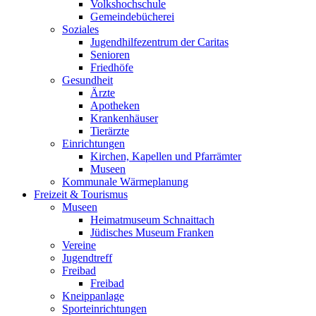
Volkshochschule
Gemeindebücherei
Soziales
Jugendhilfezentrum der Caritas
Senioren
Friedhöfe
Gesundheit
Ärzte
Apotheken
Krankenhäuser
Tierärzte
Einrichtungen
Kirchen, Kapellen und Pfarrämter
Museen
Kommunale Wärmeplanung
Freizeit & Tourismus
Museen
Heimatmuseum Schnaittach
Jüdisches Museum Franken
Vereine
Jugendtreff
Freibad
Freibad
Kneippanlage
Sporteinrichtungen