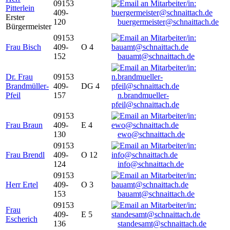
09153
Pitterlein
409-
Erster
120
buergermeister@schnaittach.de
Bürgermeister
09153
Frau Bisch
409-
O 4
152
bauamt@schnaittach.de
Dr. Frau
09153
Brandmüller-
409-
DG 4
Pfeil
157
n.brandmueller-
pfeil@schnaittach.de
09153
Frau Braun
409-
E 4
130
ewo@schnaittach.de
09153
Frau Brendl
409-
O 12
124
info@schnaittach.de
09153
Herr Ertel
409-
O 3
153
bauamt@schnaittach.de
09153
Frau
409-
E 5
Escherich
136
standesamt@schnaittach.de