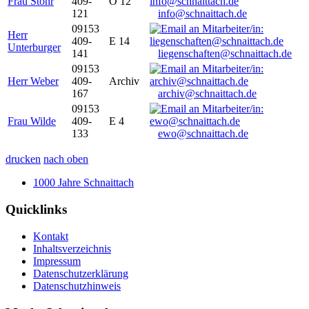
Frau Stöhr
409-
O 12
121
info@schnaittach.de
09153
Herr
409-
E 14
Unterburger
141
liegenschaften@schnaittach.de
09153
Herr Weber
409-
Archiv
167
archiv@schnaittach.de
09153
Frau Wilde
409-
E 4
133
ewo@schnaittach.de
drucken
nach oben
1000 Jahre Schnaittach
Quicklinks
Kontakt
Inhaltsverzeichnis
Impressum
Datenschutzerklärung
Datenschutzhinweis