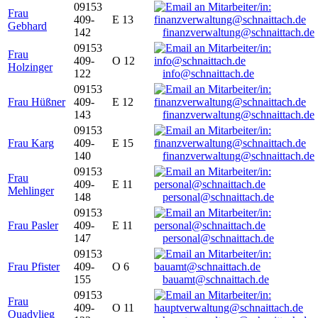
09153
Frau
409-
E 13
Gebhard
142
finanzverwaltung@schnaittach.de
09153
Frau
409-
O 12
Holzinger
122
info@schnaittach.de
09153
Frau Hüßner
409-
E 12
143
finanzverwaltung@schnaittach.de
09153
Frau Karg
409-
E 15
140
finanzverwaltung@schnaittach.de
09153
Frau
409-
E 11
Mehlinger
148
personal@schnaittach.de
09153
Frau Pasler
409-
E 11
147
personal@schnaittach.de
09153
Frau Pfister
409-
O 6
155
bauamt@schnaittach.de
09153
Frau
409-
O 11
Quadvlieg