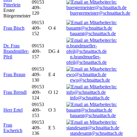
09153
Pitterlein
409-
Erster
120
buergermeister@schnaittach.de
Bürgermeister
09153
Frau Bisch
409-
O 4
152
bauamt@schnaittach.de
Dr. Frau
09153
Brandmüller-
409-
DG 4
Pfeil
157
n.brandmueller-
pfeil@schnaittach.de
09153
Frau Braun
409-
E 4
130
ewo@schnaittach.de
09153
Frau Brendl
409-
O 12
124
info@schnaittach.de
09153
Herr Ertel
409-
O 3
153
bauamt@schnaittach.de
09153
Frau
409-
E 5
Escherich
136
standesamt@schnaittach.de