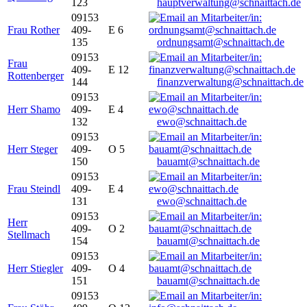
123
hauptverwaltung@schnaittach.de
09153
Frau Rother
409-
E 6
135
ordnungsamt@schnaittach.de
09153
Frau
409-
E 12
Rottenberger
144
finanzverwaltung@schnaittach.de
09153
Herr Shamo
409-
E 4
132
ewo@schnaittach.de
09153
Herr Steger
409-
O 5
150
bauamt@schnaittach.de
09153
Frau Steindl
409-
E 4
131
ewo@schnaittach.de
09153
Herr
409-
O 2
Stellmach
154
bauamt@schnaittach.de
09153
Herr Stiegler
409-
O 4
151
bauamt@schnaittach.de
09153