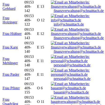
09153
Frau
409-
E 13
Gebhard
142
finanzverwaltung@schnaittach.de
09153
Frau
409-
O 12
Holzinger
122
info@schnaittach.de
09153
Frau Hüßner
409-
E 12
143
finanzverwaltung@schnaittach.de
09153
Frau Karg
409-
E 15
140
finanzverwaltung@schnaittach.de
09153
Frau
409-
E 11
Mehlinger
148
personal@schnaittach.de
09153
Frau Pasler
409-
E 11
147
personal@schnaittach.de
09153
Frau Pfister
409-
O 6
155
bauamt@schnaittach.de
09153
Frau
409-
O 11
Quadvlieg