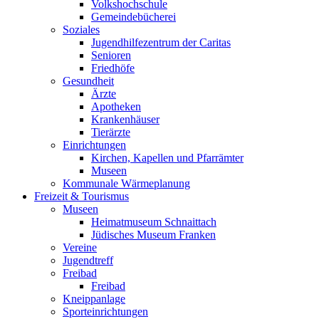
Volkshochschule
Gemeindebücherei
Soziales
Jugendhilfezentrum der Caritas
Senioren
Friedhöfe
Gesundheit
Ärzte
Apotheken
Krankenhäuser
Tierärzte
Einrichtungen
Kirchen, Kapellen und Pfarrämter
Museen
Kommunale Wärmeplanung
Freizeit & Tourismus
Museen
Heimatmuseum Schnaittach
Jüdisches Museum Franken
Vereine
Jugendtreff
Freibad
Freibad
Kneippanlage
Sporteinrichtungen