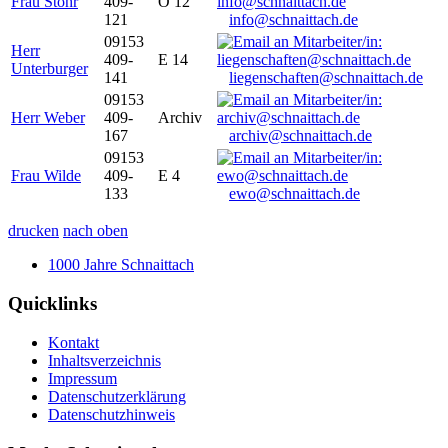
Frau Stöhr
409-
O 12
121
info@schnaittach.de
09153
Herr
409-
E 14
Unterburger
141
liegenschaften@schnaittach.de
09153
Herr Weber
409-
Archiv
167
archiv@schnaittach.de
09153
Frau Wilde
409-
E 4
133
ewo@schnaittach.de
drucken
nach oben
1000 Jahre Schnaittach
Quicklinks
Kontakt
Inhaltsverzeichnis
Impressum
Datenschutzerklärung
Datenschutzhinweis