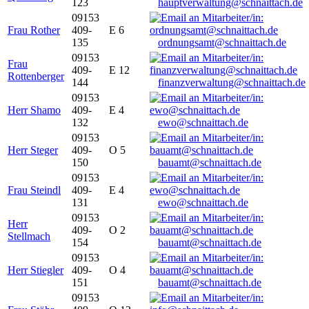
123
hauptverwaltung@schnaittach.de
09153
Frau Rother
409-
E 6
135
ordnungsamt@schnaittach.de
09153
Frau
409-
E 12
Rottenberger
144
finanzverwaltung@schnaittach.de
09153
Herr Shamo
409-
E 4
132
ewo@schnaittach.de
09153
Herr Steger
409-
O 5
150
bauamt@schnaittach.de
09153
Frau Steindl
409-
E 4
131
ewo@schnaittach.de
09153
Herr
409-
O 2
Stellmach
154
bauamt@schnaittach.de
09153
Herr Stiegler
409-
O 4
151
bauamt@schnaittach.de
09153