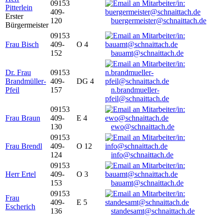
09153
Pitterlein
409-
Erster
120
buergermeister@schnaittach.de
Bürgermeister
09153
Frau Bisch
409-
O 4
152
bauamt@schnaittach.de
Dr. Frau
09153
Brandmüller-
409-
DG 4
Pfeil
157
n.brandmueller-
pfeil@schnaittach.de
09153
Frau Braun
409-
E 4
130
ewo@schnaittach.de
09153
Frau Brendl
409-
O 12
124
info@schnaittach.de
09153
Herr Ertel
409-
O 3
153
bauamt@schnaittach.de
09153
Frau
409-
E 5
Escherich
136
standesamt@schnaittach.de