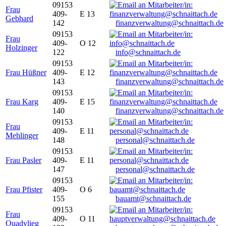
09153
Frau
409-
E 13
Gebhard
142
finanzverwaltung@schnaittach.de
09153
Frau
409-
O 12
Holzinger
122
info@schnaittach.de
09153
Frau Hüßner
409-
E 12
143
finanzverwaltung@schnaittach.de
09153
Frau Karg
409-
E 15
140
finanzverwaltung@schnaittach.de
09153
Frau
409-
E 11
Mehlinger
148
personal@schnaittach.de
09153
Frau Pasler
409-
E 11
147
personal@schnaittach.de
09153
Frau Pfister
409-
O 6
155
bauamt@schnaittach.de
09153
Frau
409-
O 11
Quadvlieg