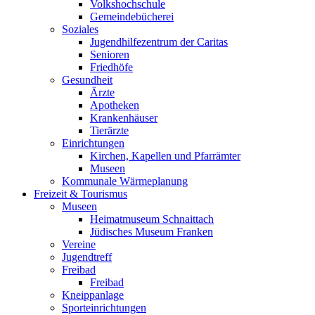
Volkshochschule
Gemeindebücherei
Soziales
Jugendhilfezentrum der Caritas
Senioren
Friedhöfe
Gesundheit
Ärzte
Apotheken
Krankenhäuser
Tierärzte
Einrichtungen
Kirchen, Kapellen und Pfarrämter
Museen
Kommunale Wärmeplanung
Freizeit & Tourismus
Museen
Heimatmuseum Schnaittach
Jüdisches Museum Franken
Vereine
Jugendtreff
Freibad
Freibad
Kneippanlage
Sporteinrichtungen