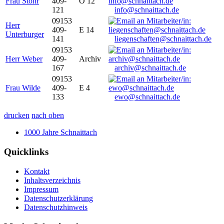
Frau Stöhr
409-
O 12
121
info@schnaittach.de
09153
Herr
409-
E 14
Unterburger
141
liegenschaften@schnaittach.de
09153
Herr Weber
409-
Archiv
167
archiv@schnaittach.de
09153
Frau Wilde
409-
E 4
133
ewo@schnaittach.de
drucken
nach oben
1000 Jahre Schnaittach
Quicklinks
Kontakt
Inhaltsverzeichnis
Impressum
Datenschutzerklärung
Datenschutzhinweis