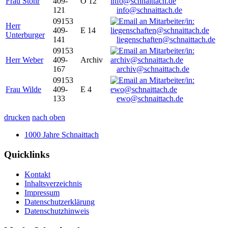
Frau Stöhr
409-
O 12
121
info@schnaittach.de
09153
Herr
409-
E 14
Unterburger
141
liegenschaften@schnaittach.de
09153
Herr Weber
409-
Archiv
167
archiv@schnaittach.de
09153
Frau Wilde
409-
E 4
133
ewo@schnaittach.de
drucken
nach oben
1000 Jahre Schnaittach
Quicklinks
Kontakt
Inhaltsverzeichnis
Impressum
Datenschutzerklärung
Datenschutzhinweis