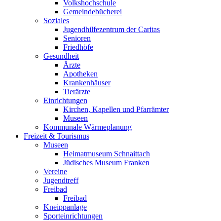
Volkshochschule
Gemeindebücherei
Soziales
Jugendhilfezentrum der Caritas
Senioren
Friedhöfe
Gesundheit
Ärzte
Apotheken
Krankenhäuser
Tierärzte
Einrichtungen
Kirchen, Kapellen und Pfarrämter
Museen
Kommunale Wärmeplanung
Freizeit & Tourismus
Museen
Heimatmuseum Schnaittach
Jüdisches Museum Franken
Vereine
Jugendtreff
Freibad
Freibad
Kneippanlage
Sporteinrichtungen