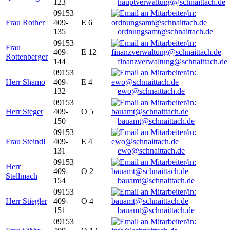
123
hauptverwaltung@schnaittach.de
09153
Frau Rother
409-
E 6
135
ordnungsamt@schnaittach.de
09153
Frau
409-
E 12
Rottenberger
144
finanzverwaltung@schnaittach.de
09153
Herr Shamo
409-
E 4
132
ewo@schnaittach.de
09153
Herr Steger
409-
O 5
150
bauamt@schnaittach.de
09153
Frau Steindl
409-
E 4
131
ewo@schnaittach.de
09153
Herr
409-
O 2
Stellmach
154
bauamt@schnaittach.de
09153
Herr Stiegler
409-
O 4
151
bauamt@schnaittach.de
09153