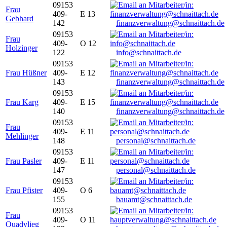
09153
Frau
409-
E 13
Gebhard
142
finanzverwaltung@schnaittach.de
09153
Frau
409-
O 12
Holzinger
122
info@schnaittach.de
09153
Frau Hüßner
409-
E 12
143
finanzverwaltung@schnaittach.de
09153
Frau Karg
409-
E 15
140
finanzverwaltung@schnaittach.de
09153
Frau
409-
E 11
Mehlinger
148
personal@schnaittach.de
09153
Frau Pasler
409-
E 11
147
personal@schnaittach.de
09153
Frau Pfister
409-
O 6
155
bauamt@schnaittach.de
09153
Frau
409-
O 11
Quadvlieg