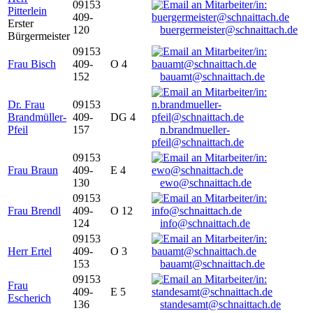
09153
Pitterlein
409-
Erster
120
buergermeister@schnaittach.de
Bürgermeister
09153
Frau Bisch
409-
O 4
152
bauamt@schnaittach.de
Dr. Frau
09153
Brandmüller-
409-
DG 4
Pfeil
157
n.brandmueller-
pfeil@schnaittach.de
09153
Frau Braun
409-
E 4
130
ewo@schnaittach.de
09153
Frau Brendl
409-
O 12
124
info@schnaittach.de
09153
Herr Ertel
409-
O 3
153
bauamt@schnaittach.de
09153
Frau
409-
E 5
Escherich
136
standesamt@schnaittach.de