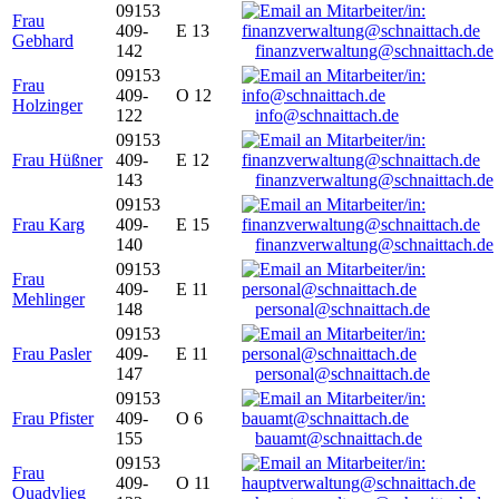
09153
Frau
409-
E 13
Gebhard
142
finanzverwaltung@schnaittach.de
09153
Frau
409-
O 12
Holzinger
122
info@schnaittach.de
09153
Frau Hüßner
409-
E 12
143
finanzverwaltung@schnaittach.de
09153
Frau Karg
409-
E 15
140
finanzverwaltung@schnaittach.de
09153
Frau
409-
E 11
Mehlinger
148
personal@schnaittach.de
09153
Frau Pasler
409-
E 11
147
personal@schnaittach.de
09153
Frau Pfister
409-
O 6
155
bauamt@schnaittach.de
09153
Frau
409-
O 11
Quadvlieg