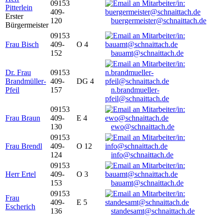
09153
Pitterlein
409-
Erster
120
buergermeister@schnaittach.de
Bürgermeister
09153
Frau Bisch
409-
O 4
152
bauamt@schnaittach.de
Dr. Frau
09153
Brandmüller-
409-
DG 4
Pfeil
157
n.brandmueller-
pfeil@schnaittach.de
09153
Frau Braun
409-
E 4
130
ewo@schnaittach.de
09153
Frau Brendl
409-
O 12
124
info@schnaittach.de
09153
Herr Ertel
409-
O 3
153
bauamt@schnaittach.de
09153
Frau
409-
E 5
Escherich
136
standesamt@schnaittach.de