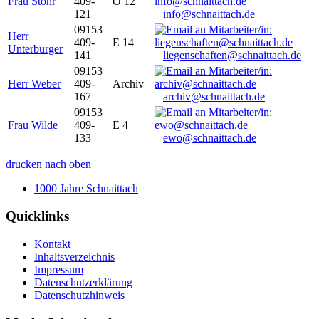
Frau Stöhr
409-
O 12
121
info@schnaittach.de
09153
Herr
409-
E 14
Unterburger
141
liegenschaften@schnaittach.de
09153
Herr Weber
409-
Archiv
167
archiv@schnaittach.de
09153
Frau Wilde
409-
E 4
133
ewo@schnaittach.de
drucken
nach oben
1000 Jahre Schnaittach
Quicklinks
Kontakt
Inhaltsverzeichnis
Impressum
Datenschutzerklärung
Datenschutzhinweis