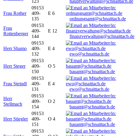
123
hauptverwaltung@schnaittach.de
09153
Frau Rother
409-
E 6
135
ordnungsamt@schnaittach.de
09153
Frau
409-
E 12
Rottenberger
144
finanzverwaltung@schnaittach.de
09153
Herr Shamo
409-
E 4
132
ewo@schnaittach.de
09153
Herr Steger
409-
O 5
150
bauamt@schnaittach.de
09153
Frau Steindl
409-
E 4
131
ewo@schnaittach.de
09153
Herr
409-
O 2
Stellmach
154
bauamt@schnaittach.de
09153
Herr Stiegler
409-
O 4
151
bauamt@schnaittach.de
09153