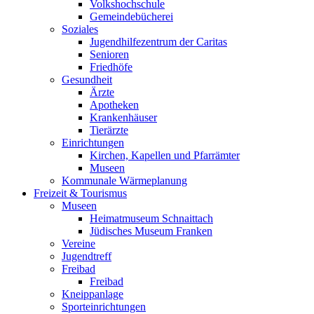
Volkshochschule
Gemeindebücherei
Soziales
Jugendhilfezentrum der Caritas
Senioren
Friedhöfe
Gesundheit
Ärzte
Apotheken
Krankenhäuser
Tierärzte
Einrichtungen
Kirchen, Kapellen und Pfarrämter
Museen
Kommunale Wärmeplanung
Freizeit & Tourismus
Museen
Heimatmuseum Schnaittach
Jüdisches Museum Franken
Vereine
Jugendtreff
Freibad
Freibad
Kneippanlage
Sporteinrichtungen