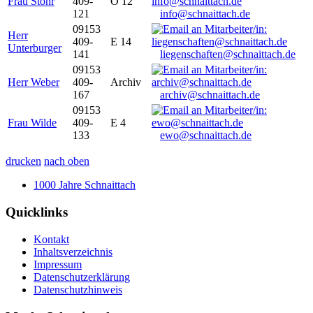
Frau Stöhr
409-
O 12
121
info@schnaittach.de
09153
Herr
409-
E 14
Unterburger
141
liegenschaften@schnaittach.de
09153
Herr Weber
409-
Archiv
167
archiv@schnaittach.de
09153
Frau Wilde
409-
E 4
133
ewo@schnaittach.de
drucken
nach oben
1000 Jahre Schnaittach
Quicklinks
Kontakt
Inhaltsverzeichnis
Impressum
Datenschutzerklärung
Datenschutzhinweis