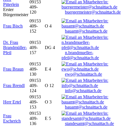
09153
Pitterlein
409-
Erster
120
buergermeister@schnaittach.de
Bürgermeister
09153
Frau Bisch
409-
O 4
152
bauamt@schnaittach.de
Dr. Frau
09153
Brandmüller-
409-
DG 4
Pfeil
157
n.brandmueller-
pfeil@schnaittach.de
09153
Frau Braun
409-
E 4
130
ewo@schnaittach.de
09153
Frau Brendl
409-
O 12
124
info@schnaittach.de
09153
Herr Ertel
409-
O 3
153
bauamt@schnaittach.de
09153
Frau
409-
E 5
Escherich
136
standesamt@schnaittach.de