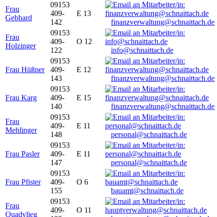
09153
Frau
409-
E 13
Gebhard
142
finanzverwaltung@schnaittach.de
09153
Frau
409-
O 12
Holzinger
122
info@schnaittach.de
09153
Frau Hüßner
409-
E 12
143
finanzverwaltung@schnaittach.de
09153
Frau Karg
409-
E 15
140
finanzverwaltung@schnaittach.de
09153
Frau
409-
E 11
Mehlinger
148
personal@schnaittach.de
09153
Frau Pasler
409-
E 11
147
personal@schnaittach.de
09153
Frau Pfister
409-
O 6
155
bauamt@schnaittach.de
09153
Frau
409-
O 11
Quadvlieg