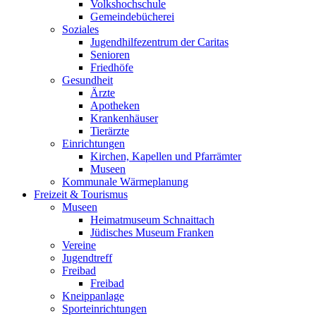
Volkshochschule
Gemeindebücherei
Soziales
Jugendhilfezentrum der Caritas
Senioren
Friedhöfe
Gesundheit
Ärzte
Apotheken
Krankenhäuser
Tierärzte
Einrichtungen
Kirchen, Kapellen und Pfarrämter
Museen
Kommunale Wärmeplanung
Freizeit & Tourismus
Museen
Heimatmuseum Schnaittach
Jüdisches Museum Franken
Vereine
Jugendtreff
Freibad
Freibad
Kneippanlage
Sporteinrichtungen