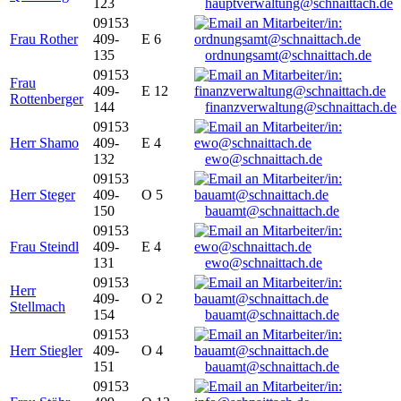
123
hauptverwaltung@schnaittach.de
09153
Frau Rother
409-
E 6
135
ordnungsamt@schnaittach.de
09153
Frau
409-
E 12
Rottenberger
144
finanzverwaltung@schnaittach.de
09153
Herr Shamo
409-
E 4
132
ewo@schnaittach.de
09153
Herr Steger
409-
O 5
150
bauamt@schnaittach.de
09153
Frau Steindl
409-
E 4
131
ewo@schnaittach.de
09153
Herr
409-
O 2
Stellmach
154
bauamt@schnaittach.de
09153
Herr Stiegler
409-
O 4
151
bauamt@schnaittach.de
09153