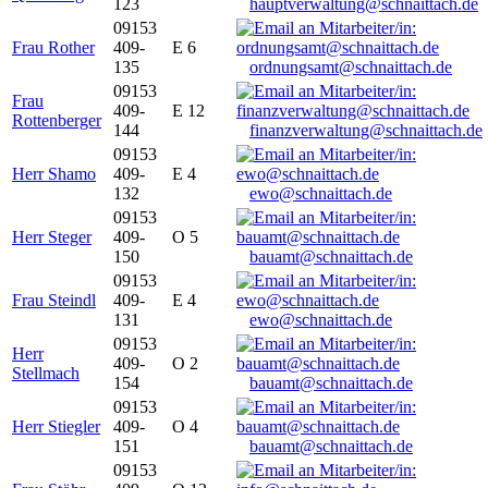
123
hauptverwaltung@schnaittach.de
09153
Frau Rother
409-
E 6
135
ordnungsamt@schnaittach.de
09153
Frau
409-
E 12
Rottenberger
144
finanzverwaltung@schnaittach.de
09153
Herr Shamo
409-
E 4
132
ewo@schnaittach.de
09153
Herr Steger
409-
O 5
150
bauamt@schnaittach.de
09153
Frau Steindl
409-
E 4
131
ewo@schnaittach.de
09153
Herr
409-
O 2
Stellmach
154
bauamt@schnaittach.de
09153
Herr Stiegler
409-
O 4
151
bauamt@schnaittach.de
09153