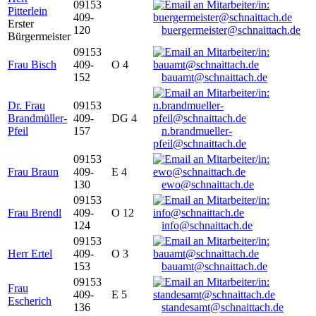
09153
Pitterlein
409-
Erster
120
buergermeister@schnaittach.de
Bürgermeister
09153
Frau Bisch
409-
O 4
152
bauamt@schnaittach.de
Dr. Frau
09153
Brandmüller-
409-
DG 4
Pfeil
157
n.brandmueller-
pfeil@schnaittach.de
09153
Frau Braun
409-
E 4
130
ewo@schnaittach.de
09153
Frau Brendl
409-
O 12
124
info@schnaittach.de
09153
Herr Ertel
409-
O 3
153
bauamt@schnaittach.de
09153
Frau
409-
E 5
Escherich
136
standesamt@schnaittach.de