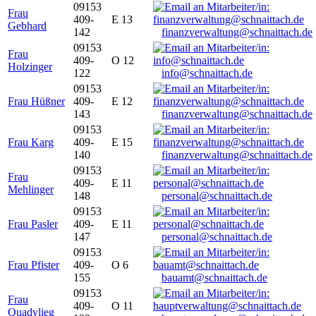
09153
Frau
409-
E 13
Gebhard
142
finanzverwaltung@schnaittach.de
09153
Frau
409-
O 12
Holzinger
122
info@schnaittach.de
09153
Frau Hüßner
409-
E 12
143
finanzverwaltung@schnaittach.de
09153
Frau Karg
409-
E 15
140
finanzverwaltung@schnaittach.de
09153
Frau
409-
E 11
Mehlinger
148
personal@schnaittach.de
09153
Frau Pasler
409-
E 11
147
personal@schnaittach.de
09153
Frau Pfister
409-
O 6
155
bauamt@schnaittach.de
09153
Frau
409-
O 11
Quadvlieg