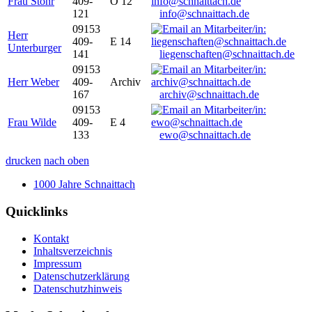
Frau Stöhr
409-
O 12
121
info@schnaittach.de
09153
Herr
409-
E 14
Unterburger
141
liegenschaften@schnaittach.de
09153
Herr Weber
409-
Archiv
167
archiv@schnaittach.de
09153
Frau Wilde
409-
E 4
133
ewo@schnaittach.de
drucken
nach oben
1000 Jahre Schnaittach
Quicklinks
Kontakt
Inhaltsverzeichnis
Impressum
Datenschutzerklärung
Datenschutzhinweis