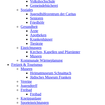
Volkshochschule
Gemeindebücherei
Soziales
Jugendhilfezentrum der Caritas
Senioren
Friedhöfe
Gesundheit
Ärzte
Apotheken
Krankenhäuser
Tierärzte
Einrichtungen
Kirchen, Kapellen und Pfarrämter
Museen
Kommunale Wärmeplanung
Freizeit & Tourismus
Museen
Heimatmuseum Schnaittach
Jüdisches Museum Franken
Vereine
Jugendtreff
Freibad
Freibad
Kneippanlage
Sporteinrichtungen