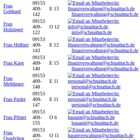
09153
Frau
409-
E 13
Gebhard
142
finanzverwaltung@schnaittach.de
09153
Frau
409-
O 12
Holzinger
122
info@schnaittach.de
09153
Frau Hüßner
409-
E 12
143
finanzverwaltung@schnaittach.de
09153
Frau Karg
409-
E 15
140
finanzverwaltung@schnaittach.de
09153
Frau
409-
E 11
Mehlinger
148
personal@schnaittach.de
09153
Frau Pasler
409-
E 11
147
personal@schnaittach.de
09153
Frau Pfister
409-
O 6
155
bauamt@schnaittach.de
09153
Frau
409-
O 11
Quadvlieg