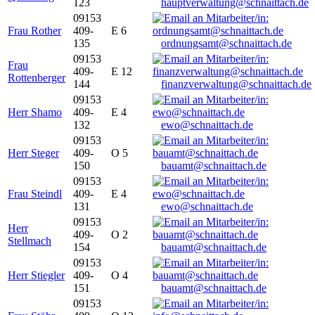
123
hauptverwaltung@schnaittach.de
09153
Frau Rother
409-
E 6
135
ordnungsamt@schnaittach.de
09153
Frau
409-
E 12
Rottenberger
144
finanzverwaltung@schnaittach.de
09153
Herr Shamo
409-
E 4
132
ewo@schnaittach.de
09153
Herr Steger
409-
O 5
150
bauamt@schnaittach.de
09153
Frau Steindl
409-
E 4
131
ewo@schnaittach.de
09153
Herr
409-
O 2
Stellmach
154
bauamt@schnaittach.de
09153
Herr Stiegler
409-
O 4
151
bauamt@schnaittach.de
09153