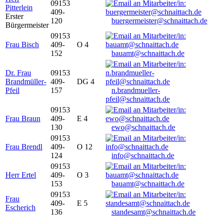
09153
Pitterlein
409-
Erster
120
buergermeister@schnaittach.de
Bürgermeister
09153
Frau Bisch
409-
O 4
152
bauamt@schnaittach.de
Dr. Frau
09153
Brandmüller-
409-
DG 4
Pfeil
157
n.brandmueller-
pfeil@schnaittach.de
09153
Frau Braun
409-
E 4
130
ewo@schnaittach.de
09153
Frau Brendl
409-
O 12
124
info@schnaittach.de
09153
Herr Ertel
409-
O 3
153
bauamt@schnaittach.de
09153
Frau
409-
E 5
Escherich
136
standesamt@schnaittach.de