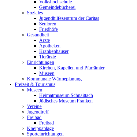
Volkshochschule
Gemeindebücherei
Soziales
Jugendhilfezentrum der Caritas
Senioren
Friedhöfe
Gesundheit
Ärzte
Apotheken
Krankenhäuser
Tierärzte
Einrichtungen
Kirchen, Kapellen und Pfarrämter
Museen
Kommunale Wärmeplanung
Freizeit & Tourismus
Museen
Heimatmuseum Schnaittach
Jüdisches Museum Franken
Vereine
Jugendtreff
Freibad
Freibad
Kneippanlage
Sporteinrichtungen