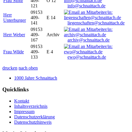
Frau Stöhr
409-
O 12
121
info@schnaittach.de
09153
Herr
409-
E 14
Unterburger
141
liegenschaften@schnaittach.de
09153
Herr Weber
409-
Archiv
167
archiv@schnaittach.de
09153
Frau Wilde
409-
E 4
133
ewo@schnaittach.de
drucken
nach oben
1000 Jahre Schnaittach
Quicklinks
Kontakt
Inhaltsverzeichnis
Impressum
Datenschutzerklärung
Datenschutzhinweis