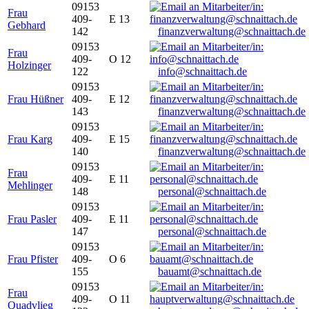
09153
Frau
409-
E 13
Gebhard
142
finanzverwaltung@schnaittach.de
09153
Frau
409-
O 12
Holzinger
122
info@schnaittach.de
09153
Frau Hüßner
409-
E 12
143
finanzverwaltung@schnaittach.de
09153
Frau Karg
409-
E 15
140
finanzverwaltung@schnaittach.de
09153
Frau
409-
E 11
Mehlinger
148
personal@schnaittach.de
09153
Frau Pasler
409-
E 11
147
personal@schnaittach.de
09153
Frau Pfister
409-
O 6
155
bauamt@schnaittach.de
09153
Frau
409-
O 11
Quadvlieg