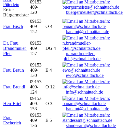
09153
Pitterlein
409-
Erster
120
buergermeister@schnaittach.de
Bürgermeister
09153
Frau Bisch
409-
O 4
152
bauamt@schnaittach.de
Dr. Frau
09153
Brandmüller-
409-
DG 4
Pfeil
157
n.brandmueller-
pfeil@schnaittach.de
09153
Frau Braun
409-
E 4
130
ewo@schnaittach.de
09153
Frau Brendl
409-
O 12
124
info@schnaittach.de
09153
Herr Ertel
409-
O 3
153
bauamt@schnaittach.de
09153
Frau
409-
E 5
Escherich
136
standesamt@schnaittach.de