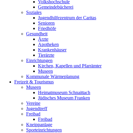
Volkshochschule
Gemeindebücherei
Soziales
Jugendhilfezentrum der Caritas
Senioren
Friedhöfe
Gesundheit
Ärzte
Apotheken
Krankenhäuser
Tierärzte
Einrichtungen
Kirchen, Kapellen und Pfarrämter
Museen
Kommunale Wärmeplanung
Freizeit & Tourismus
Museen
Heimatmuseum Schnaittach
Jüdisches Museum Franken
Vereine
Jugendtreff
Freibad
Freibad
Kneippanlage
Sporteinrichtungen