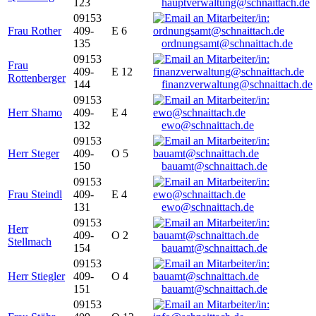
123
hauptverwaltung@schnaittach.de
09153
Frau Rother
409-
E 6
135
ordnungsamt@schnaittach.de
09153
Frau
409-
E 12
Rottenberger
144
finanzverwaltung@schnaittach.de
09153
Herr Shamo
409-
E 4
132
ewo@schnaittach.de
09153
Herr Steger
409-
O 5
150
bauamt@schnaittach.de
09153
Frau Steindl
409-
E 4
131
ewo@schnaittach.de
09153
Herr
409-
O 2
Stellmach
154
bauamt@schnaittach.de
09153
Herr Stiegler
409-
O 4
151
bauamt@schnaittach.de
09153