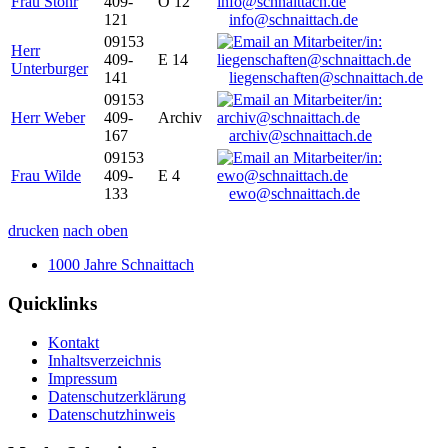
Frau Stöhr
409-
O 12
121
info@schnaittach.de
09153
Herr
409-
E 14
Unterburger
141
liegenschaften@schnaittach.de
09153
Herr Weber
409-
Archiv
167
archiv@schnaittach.de
09153
Frau Wilde
409-
E 4
133
ewo@schnaittach.de
drucken
nach oben
1000 Jahre Schnaittach
Quicklinks
Kontakt
Inhaltsverzeichnis
Impressum
Datenschutzerklärung
Datenschutzhinweis