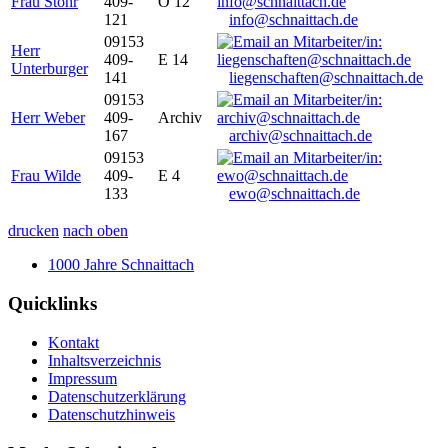
Frau Stöhr
409-
O 12
121
info@schnaittach.de
09153
Herr
409-
E 14
Unterburger
141
liegenschaften@schnaittach.de
09153
Herr Weber
409-
Archiv
167
archiv@schnaittach.de
09153
Frau Wilde
409-
E 4
133
ewo@schnaittach.de
drucken
nach oben
1000 Jahre Schnaittach
Quicklinks
Kontakt
Inhaltsverzeichnis
Impressum
Datenschutzerklärung
Datenschutzhinweis