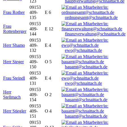
123
hauptverwaltung@schnaittach.de
09153
Frau Rother
409-
E 6
135
ordnungsamt@schnaittach.de
09153
Frau
409-
E 12
Rottenberger
144
finanzverwaltung@schnaittach.de
09153
Herr Shamo
409-
E 4
132
ewo@schnaittach.de
09153
Herr Steger
409-
O 5
150
bauamt@schnaittach.de
09153
Frau Steindl
409-
E 4
131
ewo@schnaittach.de
09153
Herr
409-
O 2
Stellmach
154
bauamt@schnaittach.de
09153
Herr Stiegler
409-
O 4
151
bauamt@schnaittach.de
09153