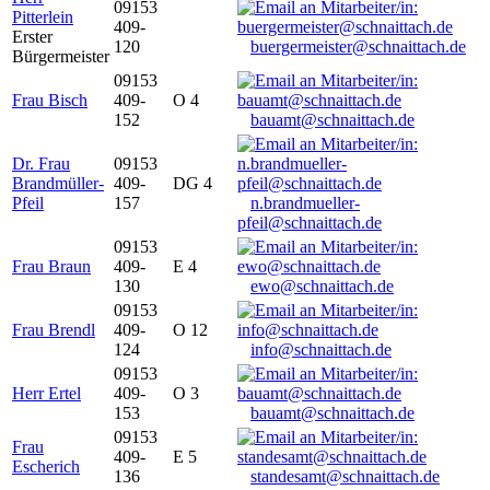
09153
Pitterlein
409-
Erster
120
buergermeister@schnaittach.de
Bürgermeister
09153
Frau Bisch
409-
O 4
152
bauamt@schnaittach.de
Dr. Frau
09153
Brandmüller-
409-
DG 4
Pfeil
157
n.brandmueller-
pfeil@schnaittach.de
09153
Frau Braun
409-
E 4
130
ewo@schnaittach.de
09153
Frau Brendl
409-
O 12
124
info@schnaittach.de
09153
Herr Ertel
409-
O 3
153
bauamt@schnaittach.de
09153
Frau
409-
E 5
Escherich
136
standesamt@schnaittach.de