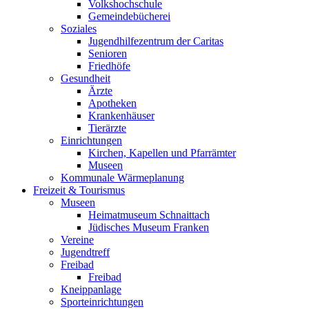
Volkshochschule
Gemeindebücherei
Soziales
Jugendhilfezentrum der Caritas
Senioren
Friedhöfe
Gesundheit
Ärzte
Apotheken
Krankenhäuser
Tierärzte
Einrichtungen
Kirchen, Kapellen und Pfarrämter
Museen
Kommunale Wärmeplanung
Freizeit & Tourismus
Museen
Heimatmuseum Schnaittach
Jüdisches Museum Franken
Vereine
Jugendtreff
Freibad
Freibad
Kneippanlage
Sporteinrichtungen