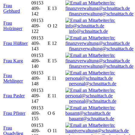
09153
Frau
409-
E 13
Gebhard
142
finanzverwaltung@schnaittach.de
09153
Frau
409-
O 12
Holzinger
122
info@schnaittach.de
09153
Frau Hüßner
409-
E 12
143
finanzverwaltung@schnaittach.de
09153
Frau Karg
409-
E 15
140
finanzverwaltung@schnaittach.de
09153
Frau
409-
E 11
Mehlinger
148
personal@schnaittach.de
09153
Frau Pasler
409-
E 11
147
personal@schnaittach.de
09153
Frau Pfister
409-
O 6
155
bauamt@schnaittach.de
09153
Frau
409-
O 11
Quadvlieg