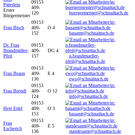
09153
Pitterlein
409-
Erster
120
buergermeister@schnaittach.de
Bürgermeister
09153
Frau Bisch
409-
O 4
152
bauamt@schnaittach.de
Dr. Frau
09153
Brandmüller-
409-
DG 4
Pfeil
157
n.brandmueller-
pfeil@schnaittach.de
09153
Frau Braun
409-
E 4
130
ewo@schnaittach.de
09153
Frau Brendl
409-
O 12
124
info@schnaittach.de
09153
Herr Ertel
409-
O 3
153
bauamt@schnaittach.de
09153
Frau
409-
E 5
Escherich
136
standesamt@schnaittach.de