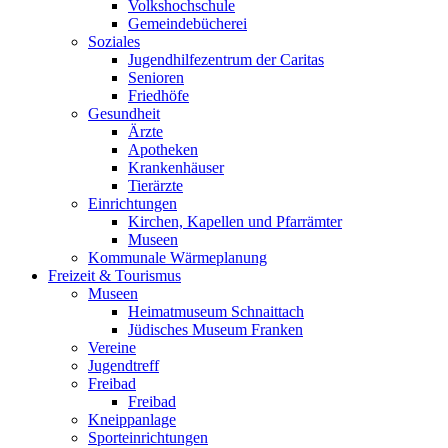
Volkshochschule
Gemeindebücherei
Soziales
Jugendhilfezentrum der Caritas
Senioren
Friedhöfe
Gesundheit
Ärzte
Apotheken
Krankenhäuser
Tierärzte
Einrichtungen
Kirchen, Kapellen und Pfarrämter
Museen
Kommunale Wärmeplanung
Freizeit & Tourismus
Museen
Heimatmuseum Schnaittach
Jüdisches Museum Franken
Vereine
Jugendtreff
Freibad
Freibad
Kneippanlage
Sporteinrichtungen