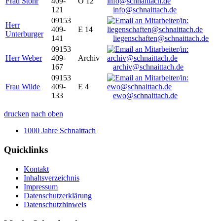
Frau Stöhr
409-
O 12
121
info@schnaittach.de
09153
Herr
409-
E 14
Unterburger
141
liegenschaften@schnaittach.de
09153
Herr Weber
409-
Archiv
167
archiv@schnaittach.de
09153
Frau Wilde
409-
E 4
133
ewo@schnaittach.de
drucken
nach oben
1000 Jahre Schnaittach
Quicklinks
Kontakt
Inhaltsverzeichnis
Impressum
Datenschutzerklärung
Datenschutzhinweis