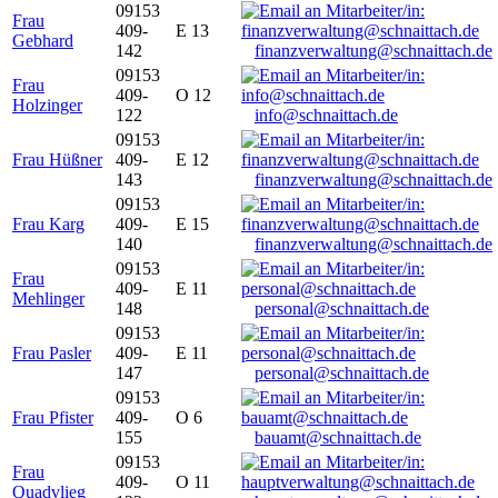
09153
Frau
409-
E 13
Gebhard
142
finanzverwaltung@schnaittach.de
09153
Frau
409-
O 12
Holzinger
122
info@schnaittach.de
09153
Frau Hüßner
409-
E 12
143
finanzverwaltung@schnaittach.de
09153
Frau Karg
409-
E 15
140
finanzverwaltung@schnaittach.de
09153
Frau
409-
E 11
Mehlinger
148
personal@schnaittach.de
09153
Frau Pasler
409-
E 11
147
personal@schnaittach.de
09153
Frau Pfister
409-
O 6
155
bauamt@schnaittach.de
09153
Frau
409-
O 11
Quadvlieg