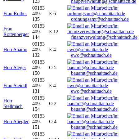
123
hauptverwaltung@schnaittach.de
09153
Frau Rother
409-
E 6
135
ordnungsamt@schnaittach.de
09153
Frau
409-
E 12
Rottenberger
144
finanzverwaltung@schnaittach.de
09153
Herr Shamo
409-
E 4
132
ewo@schnaittach.de
09153
Herr Steger
409-
O 5
150
bauamt@schnaittach.de
09153
Frau Steindl
409-
E 4
131
ewo@schnaittach.de
09153
Herr
409-
O 2
Stellmach
154
bauamt@schnaittach.de
09153
Herr Stiegler
409-
O 4
151
bauamt@schnaittach.de
09153