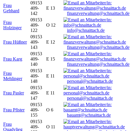
09153
Frau
409-
E 13
Gebhard
142
finanzverwaltung@schnaittach.de
09153
Frau
409-
O 12
Holzinger
122
info@schnaittach.de
09153
Frau Hüßner
409-
E 12
143
finanzverwaltung@schnaittach.de
09153
Frau Karg
409-
E 15
140
finanzverwaltung@schnaittach.de
09153
Frau
409-
E 11
Mehlinger
148
personal@schnaittach.de
09153
Frau Pasler
409-
E 11
147
personal@schnaittach.de
09153
Frau Pfister
409-
O 6
155
bauamt@schnaittach.de
09153
Frau
409-
O 11
Quadvlieg