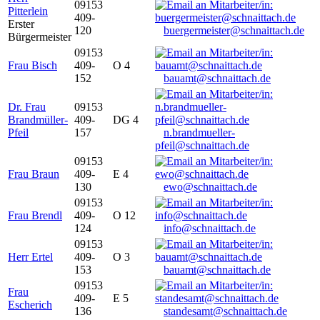
09153
Pitterlein
409-
Erster
120
buergermeister@schnaittach.de
Bürgermeister
09153
Frau Bisch
409-
O 4
152
bauamt@schnaittach.de
Dr. Frau
09153
Brandmüller-
409-
DG 4
Pfeil
157
n.brandmueller-
pfeil@schnaittach.de
09153
Frau Braun
409-
E 4
130
ewo@schnaittach.de
09153
Frau Brendl
409-
O 12
124
info@schnaittach.de
09153
Herr Ertel
409-
O 3
153
bauamt@schnaittach.de
09153
Frau
409-
E 5
Escherich
136
standesamt@schnaittach.de