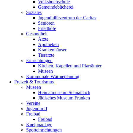
Volkshochschule
Gemeindebücherei
Soziales
Jugendhilfezentrum der Caritas
Senioren
Friedhöfe
Gesundheit
Ärzte
Apotheken
Krankenhäuser
Tierärzte
Einrichtungen
Kirchen, Kapellen und Pfarrämter
Museen
Kommunale Wärmeplanung
Freizeit & Tourismus
Museen
Heimatmuseum Schnaittach
Jüdisches Museum Franken
Vereine
Jugendtreff
Freibad
Freibad
Kneippanlage
Sporteinrichtungen