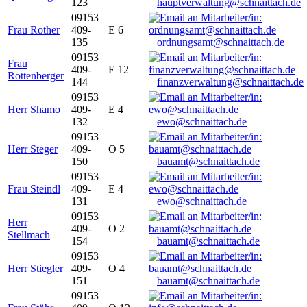
123
hauptverwaltung@schnaittach.de
09153
Frau Rother
409-
E 6
135
ordnungsamt@schnaittach.de
09153
Frau
409-
E 12
Rottenberger
144
finanzverwaltung@schnaittach.de
09153
Herr Shamo
409-
E 4
132
ewo@schnaittach.de
09153
Herr Steger
409-
O 5
150
bauamt@schnaittach.de
09153
Frau Steindl
409-
E 4
131
ewo@schnaittach.de
09153
Herr
409-
O 2
Stellmach
154
bauamt@schnaittach.de
09153
Herr Stiegler
409-
O 4
151
bauamt@schnaittach.de
09153