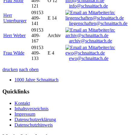
Frau Stöhr
409-
O 12
121
info@schnaittach.de
09153
Herr
409-
E 14
Unterburger
141
liegenschaften@schnaittach.de
09153
Herr Weber
409-
Archiv
167
archiv@schnaittach.de
09153
Frau Wilde
409-
E 4
133
ewo@schnaittach.de
drucken
nach oben
1000 Jahre Schnaittach
Quicklinks
Kontakt
Inhaltsverzeichnis
Impressum
Datenschutzerklärung
Datenschutzhinweis