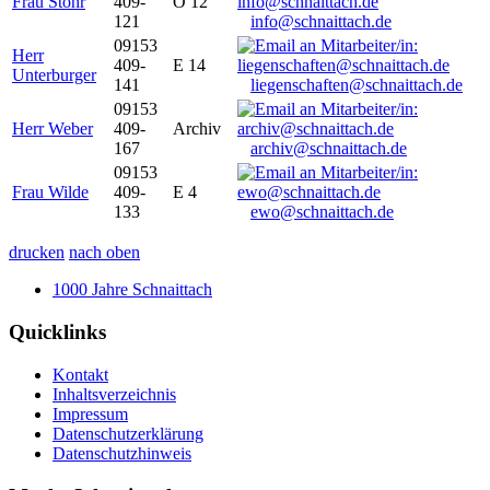
Frau Stöhr
409-
O 12
121
info@schnaittach.de
09153
Herr
409-
E 14
Unterburger
141
liegenschaften@schnaittach.de
09153
Herr Weber
409-
Archiv
167
archiv@schnaittach.de
09153
Frau Wilde
409-
E 4
133
ewo@schnaittach.de
drucken
nach oben
1000 Jahre Schnaittach
Quicklinks
Kontakt
Inhaltsverzeichnis
Impressum
Datenschutzerklärung
Datenschutzhinweis