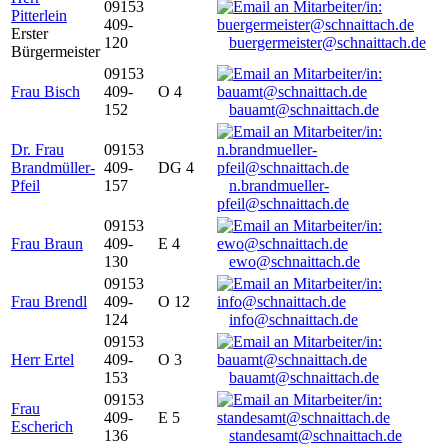
09153
Pitterlein
409-
Erster
120
buergermeister@schnaittach.de
Bürgermeister
09153
Frau Bisch
409-
O 4
152
bauamt@schnaittach.de
Dr. Frau
09153
Brandmüller-
409-
DG 4
Pfeil
157
n.brandmueller-
pfeil@schnaittach.de
09153
Frau Braun
409-
E 4
130
ewo@schnaittach.de
09153
Frau Brendl
409-
O 12
124
info@schnaittach.de
09153
Herr Ertel
409-
O 3
153
bauamt@schnaittach.de
09153
Frau
409-
E 5
Escherich
136
standesamt@schnaittach.de