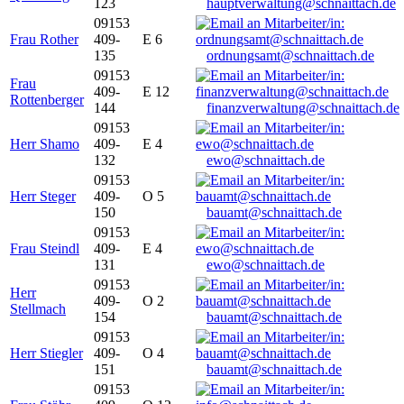
123
hauptverwaltung@schnaittach.de
09153
Frau Rother
409-
E 6
135
ordnungsamt@schnaittach.de
09153
Frau
409-
E 12
Rottenberger
144
finanzverwaltung@schnaittach.de
09153
Herr Shamo
409-
E 4
132
ewo@schnaittach.de
09153
Herr Steger
409-
O 5
150
bauamt@schnaittach.de
09153
Frau Steindl
409-
E 4
131
ewo@schnaittach.de
09153
Herr
409-
O 2
Stellmach
154
bauamt@schnaittach.de
09153
Herr Stiegler
409-
O 4
151
bauamt@schnaittach.de
09153