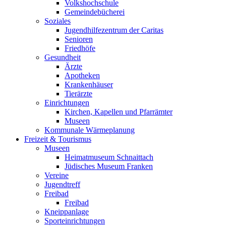
Volkshochschule
Gemeindebücherei
Soziales
Jugendhilfezentrum der Caritas
Senioren
Friedhöfe
Gesundheit
Ärzte
Apotheken
Krankenhäuser
Tierärzte
Einrichtungen
Kirchen, Kapellen und Pfarrämter
Museen
Kommunale Wärmeplanung
Freizeit & Tourismus
Museen
Heimatmuseum Schnaittach
Jüdisches Museum Franken
Vereine
Jugendtreff
Freibad
Freibad
Kneippanlage
Sporteinrichtungen