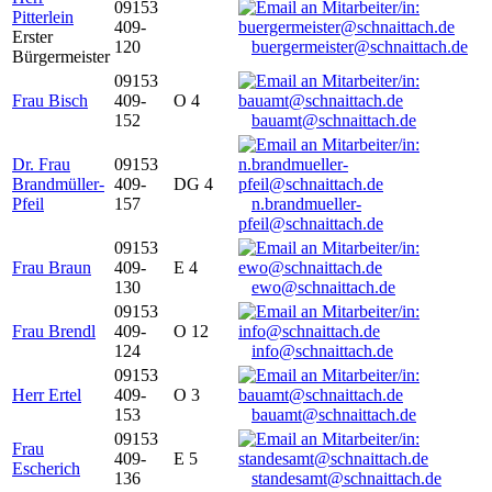
09153
Pitterlein
409-
Erster
120
buergermeister@schnaittach.de
Bürgermeister
09153
Frau Bisch
409-
O 4
152
bauamt@schnaittach.de
Dr. Frau
09153
Brandmüller-
409-
DG 4
Pfeil
157
n.brandmueller-
pfeil@schnaittach.de
09153
Frau Braun
409-
E 4
130
ewo@schnaittach.de
09153
Frau Brendl
409-
O 12
124
info@schnaittach.de
09153
Herr Ertel
409-
O 3
153
bauamt@schnaittach.de
09153
Frau
409-
E 5
Escherich
136
standesamt@schnaittach.de