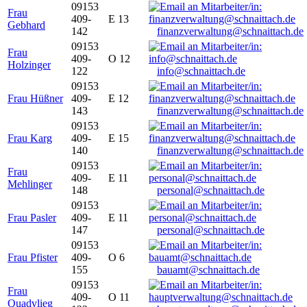
09153
Frau
409-
E 13
Gebhard
142
finanzverwaltung@schnaittach.de
09153
Frau
409-
O 12
Holzinger
122
info@schnaittach.de
09153
Frau Hüßner
409-
E 12
143
finanzverwaltung@schnaittach.de
09153
Frau Karg
409-
E 15
140
finanzverwaltung@schnaittach.de
09153
Frau
409-
E 11
Mehlinger
148
personal@schnaittach.de
09153
Frau Pasler
409-
E 11
147
personal@schnaittach.de
09153
Frau Pfister
409-
O 6
155
bauamt@schnaittach.de
09153
Frau
409-
O 11
Quadvlieg