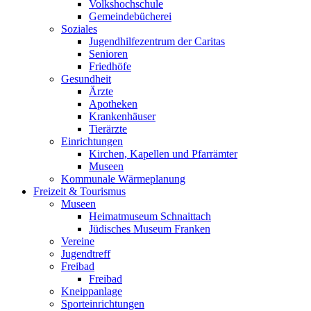
Volkshochschule
Gemeindebücherei
Soziales
Jugendhilfezentrum der Caritas
Senioren
Friedhöfe
Gesundheit
Ärzte
Apotheken
Krankenhäuser
Tierärzte
Einrichtungen
Kirchen, Kapellen und Pfarrämter
Museen
Kommunale Wärmeplanung
Freizeit & Tourismus
Museen
Heimatmuseum Schnaittach
Jüdisches Museum Franken
Vereine
Jugendtreff
Freibad
Freibad
Kneippanlage
Sporteinrichtungen