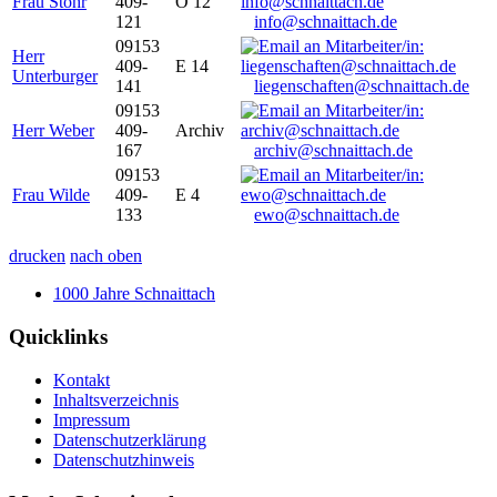
Frau Stöhr
409-
O 12
121
info@schnaittach.de
09153
Herr
409-
E 14
Unterburger
141
liegenschaften@schnaittach.de
09153
Herr Weber
409-
Archiv
167
archiv@schnaittach.de
09153
Frau Wilde
409-
E 4
133
ewo@schnaittach.de
drucken
nach oben
1000 Jahre Schnaittach
Quicklinks
Kontakt
Inhaltsverzeichnis
Impressum
Datenschutzerklärung
Datenschutzhinweis