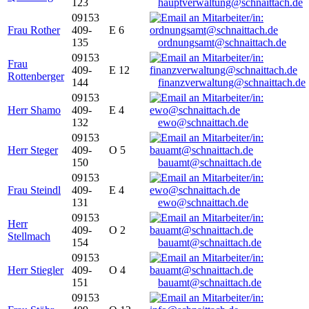
123
hauptverwaltung@schnaittach.de
09153
Frau Rother
409-
E 6
135
ordnungsamt@schnaittach.de
09153
Frau
409-
E 12
Rottenberger
144
finanzverwaltung@schnaittach.de
09153
Herr Shamo
409-
E 4
132
ewo@schnaittach.de
09153
Herr Steger
409-
O 5
150
bauamt@schnaittach.de
09153
Frau Steindl
409-
E 4
131
ewo@schnaittach.de
09153
Herr
409-
O 2
Stellmach
154
bauamt@schnaittach.de
09153
Herr Stiegler
409-
O 4
151
bauamt@schnaittach.de
09153