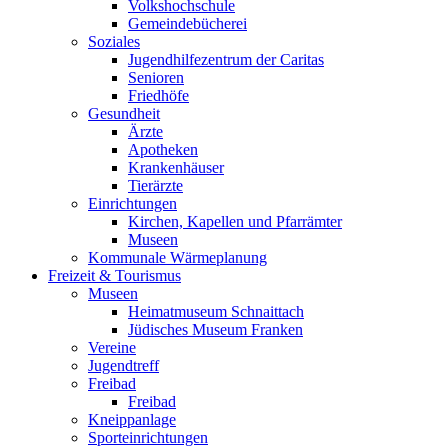
Volkshochschule
Gemeindebücherei
Soziales
Jugendhilfezentrum der Caritas
Senioren
Friedhöfe
Gesundheit
Ärzte
Apotheken
Krankenhäuser
Tierärzte
Einrichtungen
Kirchen, Kapellen und Pfarrämter
Museen
Kommunale Wärmeplanung
Freizeit & Tourismus
Museen
Heimatmuseum Schnaittach
Jüdisches Museum Franken
Vereine
Jugendtreff
Freibad
Freibad
Kneippanlage
Sporteinrichtungen