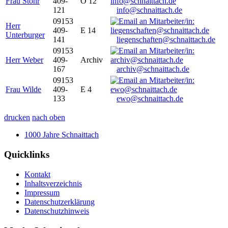
Frau Stöhr
409-
O 12
121
info@schnaittach.de
09153
Herr
409-
E 14
Unterburger
141
liegenschaften@schnaittach.de
09153
Herr Weber
409-
Archiv
167
archiv@schnaittach.de
09153
Frau Wilde
409-
E 4
133
ewo@schnaittach.de
drucken
nach oben
1000 Jahre Schnaittach
Quicklinks
Kontakt
Inhaltsverzeichnis
Impressum
Datenschutzerklärung
Datenschutzhinweis