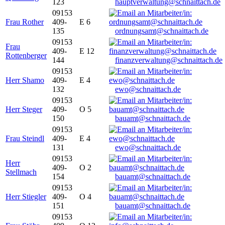
123
hauptverwaltung@schnaittach.de
09153
Frau Rother
409-
E 6
135
ordnungsamt@schnaittach.de
09153
Frau
409-
E 12
Rottenberger
144
finanzverwaltung@schnaittach.de
09153
Herr Shamo
409-
E 4
132
ewo@schnaittach.de
09153
Herr Steger
409-
O 5
150
bauamt@schnaittach.de
09153
Frau Steindl
409-
E 4
131
ewo@schnaittach.de
09153
Herr
409-
O 2
Stellmach
154
bauamt@schnaittach.de
09153
Herr Stiegler
409-
O 4
151
bauamt@schnaittach.de
09153