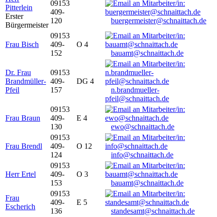
09153
Pitterlein
409-
Erster
120
buergermeister@schnaittach.de
Bürgermeister
09153
Frau Bisch
409-
O 4
152
bauamt@schnaittach.de
Dr. Frau
09153
Brandmüller-
409-
DG 4
Pfeil
157
n.brandmueller-
pfeil@schnaittach.de
09153
Frau Braun
409-
E 4
130
ewo@schnaittach.de
09153
Frau Brendl
409-
O 12
124
info@schnaittach.de
09153
Herr Ertel
409-
O 3
153
bauamt@schnaittach.de
09153
Frau
409-
E 5
Escherich
136
standesamt@schnaittach.de