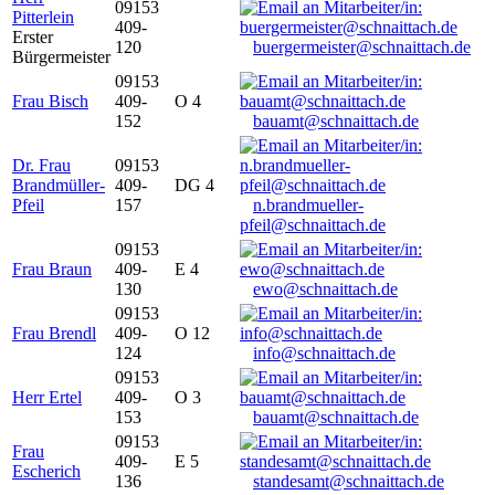
09153
Pitterlein
409-
Erster
120
buergermeister@schnaittach.de
Bürgermeister
09153
Frau Bisch
409-
O 4
152
bauamt@schnaittach.de
Dr. Frau
09153
Brandmüller-
409-
DG 4
Pfeil
157
n.brandmueller-
pfeil@schnaittach.de
09153
Frau Braun
409-
E 4
130
ewo@schnaittach.de
09153
Frau Brendl
409-
O 12
124
info@schnaittach.de
09153
Herr Ertel
409-
O 3
153
bauamt@schnaittach.de
09153
Frau
409-
E 5
Escherich
136
standesamt@schnaittach.de