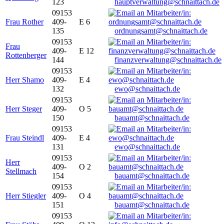
123
hauptverwaltung@schnaittach.de
09153
Frau Rother
409-
E 6
135
ordnungsamt@schnaittach.de
09153
Frau
409-
E 12
Rottenberger
144
finanzverwaltung@schnaittach.de
09153
Herr Shamo
409-
E 4
132
ewo@schnaittach.de
09153
Herr Steger
409-
O 5
150
bauamt@schnaittach.de
09153
Frau Steindl
409-
E 4
131
ewo@schnaittach.de
09153
Herr
409-
O 2
Stellmach
154
bauamt@schnaittach.de
09153
Herr Stiegler
409-
O 4
151
bauamt@schnaittach.de
09153