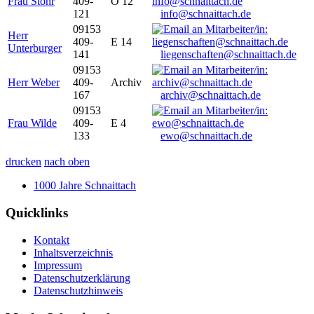
Frau Stöhr
409-
O 12
121
info@schnaittach.de
09153
Herr
409-
E 14
Unterburger
141
liegenschaften@schnaittach.de
09153
Herr Weber
409-
Archiv
167
archiv@schnaittach.de
09153
Frau Wilde
409-
E 4
133
ewo@schnaittach.de
drucken
nach oben
1000 Jahre Schnaittach
Quicklinks
Kontakt
Inhaltsverzeichnis
Impressum
Datenschutzerklärung
Datenschutzhinweis