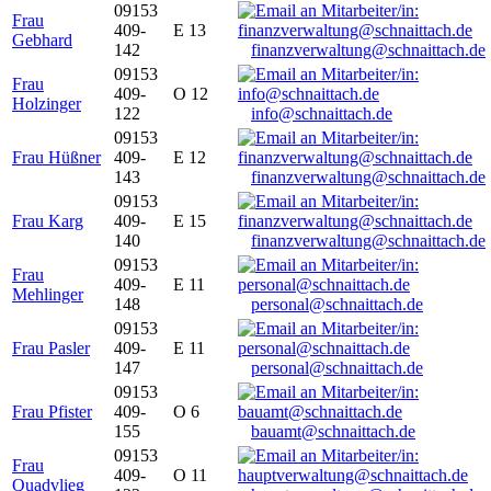
09153
Frau
409-
E 13
Gebhard
142
finanzverwaltung@schnaittach.de
09153
Frau
409-
O 12
Holzinger
122
info@schnaittach.de
09153
Frau Hüßner
409-
E 12
143
finanzverwaltung@schnaittach.de
09153
Frau Karg
409-
E 15
140
finanzverwaltung@schnaittach.de
09153
Frau
409-
E 11
Mehlinger
148
personal@schnaittach.de
09153
Frau Pasler
409-
E 11
147
personal@schnaittach.de
09153
Frau Pfister
409-
O 6
155
bauamt@schnaittach.de
09153
Frau
409-
O 11
Quadvlieg