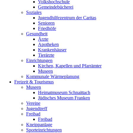
Volkshochschule
Gemeindebücherei
Soziales
Jugendhilfezentrum der Caritas
Senioren
Friedhöfe
Gesundheit
Ärzte
Apotheken
Krankenhäuser
Tierärzte
Einrichtungen
Kirchen, Kapellen und Pfarrämter
Museen
Kommunale Wärmeplanung
Freizeit & Tourismus
Museen
Heimatmuseum Schnaittach
Jüdisches Museum Franken
Vereine
Jugendtreff
Freibad
Freibad
Kneippanlage
Sporteinrichtungen