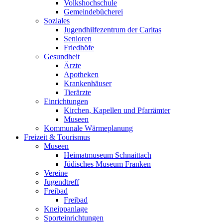
Volkshochschule
Gemeindebücherei
Soziales
Jugendhilfezentrum der Caritas
Senioren
Friedhöfe
Gesundheit
Ärzte
Apotheken
Krankenhäuser
Tierärzte
Einrichtungen
Kirchen, Kapellen und Pfarrämter
Museen
Kommunale Wärmeplanung
Freizeit & Tourismus
Museen
Heimatmuseum Schnaittach
Jüdisches Museum Franken
Vereine
Jugendtreff
Freibad
Freibad
Kneippanlage
Sporteinrichtungen