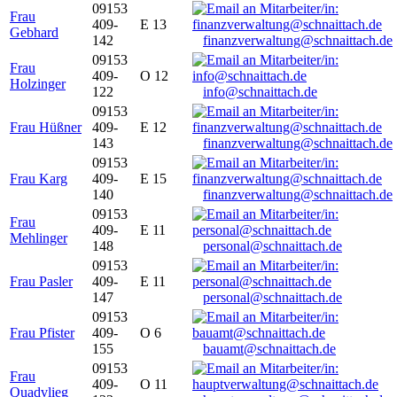
09153
Frau
409-
E 13
Gebhard
142
finanzverwaltung@schnaittach.de
09153
Frau
409-
O 12
Holzinger
122
info@schnaittach.de
09153
Frau Hüßner
409-
E 12
143
finanzverwaltung@schnaittach.de
09153
Frau Karg
409-
E 15
140
finanzverwaltung@schnaittach.de
09153
Frau
409-
E 11
Mehlinger
148
personal@schnaittach.de
09153
Frau Pasler
409-
E 11
147
personal@schnaittach.de
09153
Frau Pfister
409-
O 6
155
bauamt@schnaittach.de
09153
Frau
409-
O 11
Quadvlieg