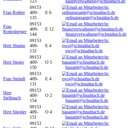
123
hauptverwaltung@schnaittach.de
09153
Frau Rother
409-
E 6
135
ordnungsamt@schnaittach.de
09153
Frau
409-
E 12
Rottenberger
144
finanzverwaltung@schnaittach.de
09153
Herr Shamo
409-
E 4
132
ewo@schnaittach.de
09153
Herr Steger
409-
O 5
150
bauamt@schnaittach.de
09153
Frau Steindl
409-
E 4
131
ewo@schnaittach.de
09153
Herr
409-
O 2
Stellmach
154
bauamt@schnaittach.de
09153
Herr Stiegler
409-
O 4
151
bauamt@schnaittach.de
09153