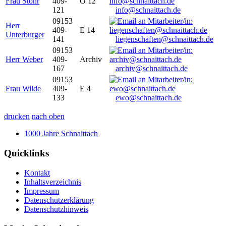
Frau Stöhr
409-
O 12
121
info@schnaittach.de
09153
Herr
409-
E 14
Unterburger
141
liegenschaften@schnaittach.de
09153
Herr Weber
409-
Archiv
167
archiv@schnaittach.de
09153
Frau Wilde
409-
E 4
133
ewo@schnaittach.de
drucken
nach oben
1000 Jahre Schnaittach
Quicklinks
Kontakt
Inhaltsverzeichnis
Impressum
Datenschutzerklärung
Datenschutzhinweis