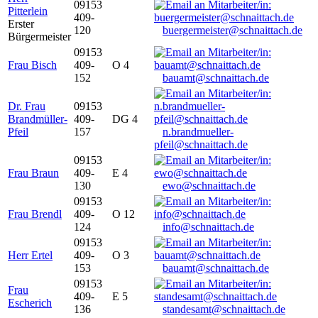
09153
Pitterlein
409-
Erster
120
buergermeister@schnaittach.de
Bürgermeister
09153
Frau Bisch
409-
O 4
152
bauamt@schnaittach.de
Dr. Frau
09153
Brandmüller-
409-
DG 4
Pfeil
157
n.brandmueller-
pfeil@schnaittach.de
09153
Frau Braun
409-
E 4
130
ewo@schnaittach.de
09153
Frau Brendl
409-
O 12
124
info@schnaittach.de
09153
Herr Ertel
409-
O 3
153
bauamt@schnaittach.de
09153
Frau
409-
E 5
Escherich
136
standesamt@schnaittach.de