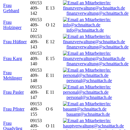
09153
Frau
409-
E 13
Gebhard
142
finanzverwaltung@schnaittach.de
09153
Frau
409-
O 12
Holzinger
122
info@schnaittach.de
09153
Frau Hüßner
409-
E 12
143
finanzverwaltung@schnaittach.de
09153
Frau Karg
409-
E 15
140
finanzverwaltung@schnaittach.de
09153
Frau
409-
E 11
Mehlinger
148
personal@schnaittach.de
09153
Frau Pasler
409-
E 11
147
personal@schnaittach.de
09153
Frau Pfister
409-
O 6
155
bauamt@schnaittach.de
09153
Frau
409-
O 11
Quadvlieg