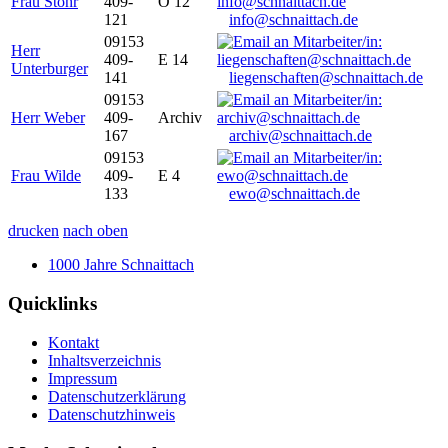
Frau Stöhr
409-
O 12
121
info@schnaittach.de
09153
Herr
409-
E 14
Unterburger
141
liegenschaften@schnaittach.de
09153
Herr Weber
409-
Archiv
167
archiv@schnaittach.de
09153
Frau Wilde
409-
E 4
133
ewo@schnaittach.de
drucken
nach oben
1000 Jahre Schnaittach
Quicklinks
Kontakt
Inhaltsverzeichnis
Impressum
Datenschutzerklärung
Datenschutzhinweis