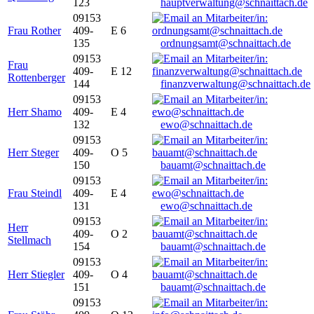
123
hauptverwaltung@schnaittach.de
09153
Frau Rother
409-
E 6
135
ordnungsamt@schnaittach.de
09153
Frau
409-
E 12
Rottenberger
144
finanzverwaltung@schnaittach.de
09153
Herr Shamo
409-
E 4
132
ewo@schnaittach.de
09153
Herr Steger
409-
O 5
150
bauamt@schnaittach.de
09153
Frau Steindl
409-
E 4
131
ewo@schnaittach.de
09153
Herr
409-
O 2
Stellmach
154
bauamt@schnaittach.de
09153
Herr Stiegler
409-
O 4
151
bauamt@schnaittach.de
09153