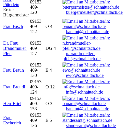
09153
Pitterlein
409-
Erster
120
buergermeister@schnaittach.de
Bürgermeister
09153
Frau Bisch
409-
O 4
152
bauamt@schnaittach.de
Dr. Frau
09153
Brandmüller-
409-
DG 4
Pfeil
157
n.brandmueller-
pfeil@schnaittach.de
09153
Frau Braun
409-
E 4
130
ewo@schnaittach.de
09153
Frau Brendl
409-
O 12
124
info@schnaittach.de
09153
Herr Ertel
409-
O 3
153
bauamt@schnaittach.de
09153
Frau
409-
E 5
Escherich
136
standesamt@schnaittach.de