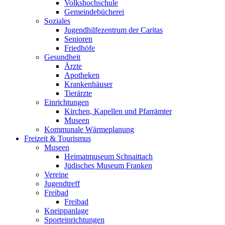
Volkshochschule
Gemeindebücherei
Soziales
Jugendhilfezentrum der Caritas
Senioren
Friedhöfe
Gesundheit
Ärzte
Apotheken
Krankenhäuser
Tierärzte
Einrichtungen
Kirchen, Kapellen und Pfarrämter
Museen
Kommunale Wärmeplanung
Freizeit & Tourismus
Museen
Heimatmuseum Schnaittach
Jüdisches Museum Franken
Vereine
Jugendtreff
Freibad
Freibad
Kneippanlage
Sporteinrichtungen