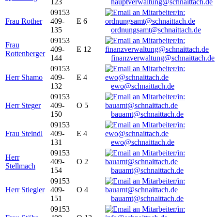
123
hauptverwaltung@schnaittach.de
09153
Frau Rother
409-
E 6
135
ordnungsamt@schnaittach.de
09153
Frau
409-
E 12
Rottenberger
144
finanzverwaltung@schnaittach.de
09153
Herr Shamo
409-
E 4
132
ewo@schnaittach.de
09153
Herr Steger
409-
O 5
150
bauamt@schnaittach.de
09153
Frau Steindl
409-
E 4
131
ewo@schnaittach.de
09153
Herr
409-
O 2
Stellmach
154
bauamt@schnaittach.de
09153
Herr Stiegler
409-
O 4
151
bauamt@schnaittach.de
09153