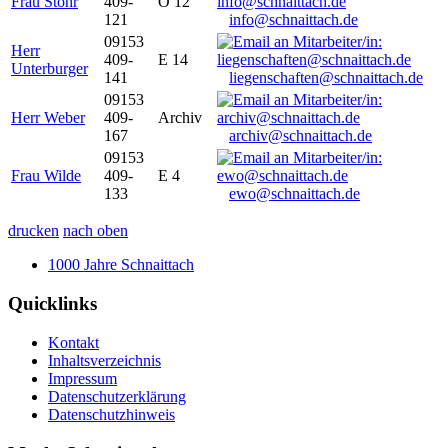
Frau Stöhr
409-
O 12
121
info@schnaittach.de
09153
Herr
409-
E 14
Unterburger
141
liegenschaften@schnaittach.de
09153
Herr Weber
409-
Archiv
167
archiv@schnaittach.de
09153
Frau Wilde
409-
E 4
133
ewo@schnaittach.de
drucken
nach oben
1000 Jahre Schnaittach
Quicklinks
Kontakt
Inhaltsverzeichnis
Impressum
Datenschutzerklärung
Datenschutzhinweis