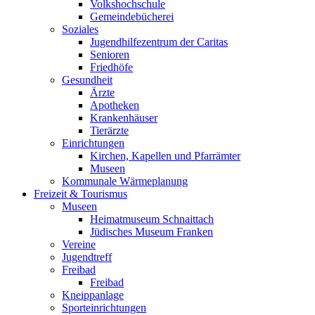
Volkshochschule
Gemeindebücherei
Soziales
Jugendhilfezentrum der Caritas
Senioren
Friedhöfe
Gesundheit
Ärzte
Apotheken
Krankenhäuser
Tierärzte
Einrichtungen
Kirchen, Kapellen und Pfarrämter
Museen
Kommunale Wärmeplanung
Freizeit & Tourismus
Museen
Heimatmuseum Schnaittach
Jüdisches Museum Franken
Vereine
Jugendtreff
Freibad
Freibad
Kneippanlage
Sporteinrichtungen