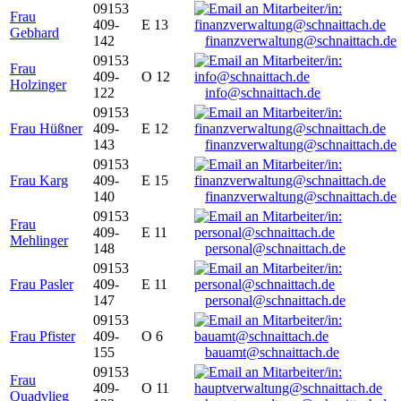
09153
Frau
409-
E 13
Gebhard
142
finanzverwaltung@schnaittach.de
09153
Frau
409-
O 12
Holzinger
122
info@schnaittach.de
09153
Frau Hüßner
409-
E 12
143
finanzverwaltung@schnaittach.de
09153
Frau Karg
409-
E 15
140
finanzverwaltung@schnaittach.de
09153
Frau
409-
E 11
Mehlinger
148
personal@schnaittach.de
09153
Frau Pasler
409-
E 11
147
personal@schnaittach.de
09153
Frau Pfister
409-
O 6
155
bauamt@schnaittach.de
09153
Frau
409-
O 11
Quadvlieg