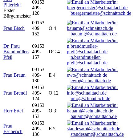
09153
Pitterlein
409-
Erster
120
buergermeister@schnaittach.de
Bürgermeister
09153
Frau Bisch
409-
O 4
152
bauamt@schnaittach.de
Dr. Frau
09153
Brandmüller-
409-
DG 4
Pfeil
157
n.brandmueller-
pfeil@schnaittach.de
09153
Frau Braun
409-
E 4
130
ewo@schnaittach.de
09153
Frau Brendl
409-
O 12
124
info@schnaittach.de
09153
Herr Ertel
409-
O 3
153
bauamt@schnaittach.de
09153
Frau
409-
E 5
Escherich
136
standesamt@schnaittach.de