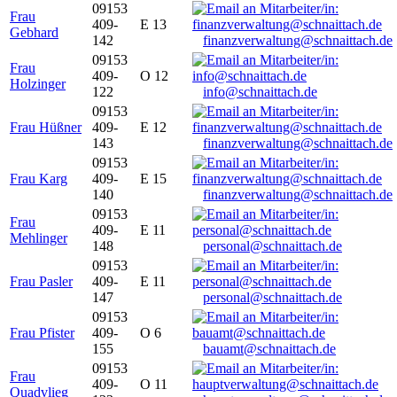
09153
Frau
409-
E 13
Gebhard
142
finanzverwaltung@schnaittach.de
09153
Frau
409-
O 12
Holzinger
122
info@schnaittach.de
09153
Frau Hüßner
409-
E 12
143
finanzverwaltung@schnaittach.de
09153
Frau Karg
409-
E 15
140
finanzverwaltung@schnaittach.de
09153
Frau
409-
E 11
Mehlinger
148
personal@schnaittach.de
09153
Frau Pasler
409-
E 11
147
personal@schnaittach.de
09153
Frau Pfister
409-
O 6
155
bauamt@schnaittach.de
09153
Frau
409-
O 11
Quadvlieg