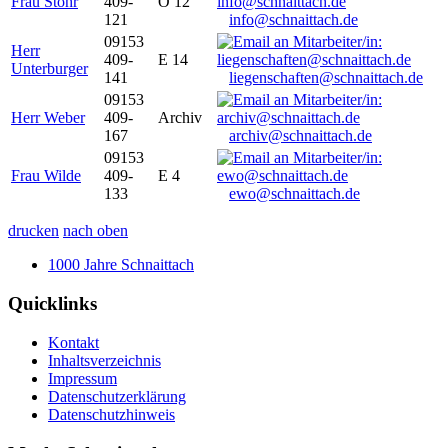
Frau Stöhr
409-
O 12
121
info@schnaittach.de
09153
Herr
409-
E 14
Unterburger
141
liegenschaften@schnaittach.de
09153
Herr Weber
409-
Archiv
167
archiv@schnaittach.de
09153
Frau Wilde
409-
E 4
133
ewo@schnaittach.de
drucken
nach oben
1000 Jahre Schnaittach
Quicklinks
Kontakt
Inhaltsverzeichnis
Impressum
Datenschutzerklärung
Datenschutzhinweis