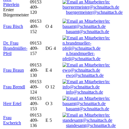
09153
Pitterlein
409-
Erster
120
buergermeister@schnaittach.de
Bürgermeister
09153
Frau Bisch
409-
O 4
152
bauamt@schnaittach.de
Dr. Frau
09153
Brandmüller-
409-
DG 4
Pfeil
157
n.brandmueller-
pfeil@schnaittach.de
09153
Frau Braun
409-
E 4
130
ewo@schnaittach.de
09153
Frau Brendl
409-
O 12
124
info@schnaittach.de
09153
Herr Ertel
409-
O 3
153
bauamt@schnaittach.de
09153
Frau
409-
E 5
Escherich
136
standesamt@schnaittach.de