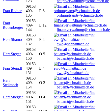
123
hauptverwaltung@schnaittach.de
09153
Frau Rother
409-
E 6
135
ordnungsamt@schnaittach.de
09153
Frau
409-
E 12
Rottenberger
144
finanzverwaltung@schnaittach.de
09153
Herr Shamo
409-
E 4
132
ewo@schnaittach.de
09153
Herr Steger
409-
O 5
150
bauamt@schnaittach.de
09153
Frau Steindl
409-
E 4
131
ewo@schnaittach.de
09153
Herr
409-
O 2
Stellmach
154
bauamt@schnaittach.de
09153
Herr Stiegler
409-
O 4
151
bauamt@schnaittach.de
09153