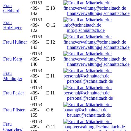
09153
Frau
409-
E 13
Gebhard
142
finanzverwaltung@schnaittach.de
09153
Frau
409-
O 12
Holzinger
122
info@schnaittach.de
09153
Frau Hüßner
409-
E 12
143
finanzverwaltung@schnaittach.de
09153
Frau Karg
409-
E 15
140
finanzverwaltung@schnaittach.de
09153
Frau
409-
E 11
Mehlinger
148
personal@schnaittach.de
09153
Frau Pasler
409-
E 11
147
personal@schnaittach.de
09153
Frau Pfister
409-
O 6
155
bauamt@schnaittach.de
09153
Frau
409-
O 11
Quadvlieg