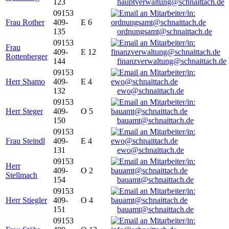
123
hauptverwaltung@schnaittach.de
09153
Frau Rother
409-
E 6
135
ordnungsamt@schnaittach.de
09153
Frau
409-
E 12
Rottenberger
144
finanzverwaltung@schnaittach.de
09153
Herr Shamo
409-
E 4
132
ewo@schnaittach.de
09153
Herr Steger
409-
O 5
150
bauamt@schnaittach.de
09153
Frau Steindl
409-
E 4
131
ewo@schnaittach.de
09153
Herr
409-
O 2
Stellmach
154
bauamt@schnaittach.de
09153
Herr Stiegler
409-
O 4
151
bauamt@schnaittach.de
09153