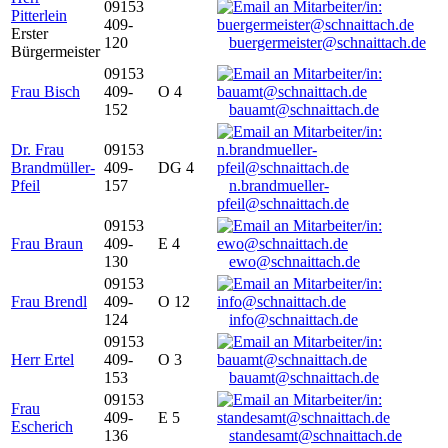
09153
Pitterlein
409-
Erster
120
buergermeister@schnaittach.de
Bürgermeister
09153
Frau Bisch
409-
O 4
152
bauamt@schnaittach.de
Dr. Frau
09153
Brandmüller-
409-
DG 4
Pfeil
157
n.brandmueller-
pfeil@schnaittach.de
09153
Frau Braun
409-
E 4
130
ewo@schnaittach.de
09153
Frau Brendl
409-
O 12
124
info@schnaittach.de
09153
Herr Ertel
409-
O 3
153
bauamt@schnaittach.de
09153
Frau
409-
E 5
Escherich
136
standesamt@schnaittach.de