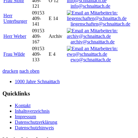
Frau Stöhr
409-
O 12
121
info@schnaittach.de
09153
Herr
409-
E 14
Unterburger
141
liegenschaften@schnaittach.de
09153
Herr Weber
409-
Archiv
167
archiv@schnaittach.de
09153
Frau Wilde
409-
E 4
133
ewo@schnaittach.de
drucken
nach oben
1000 Jahre Schnaittach
Quicklinks
Kontakt
Inhaltsverzeichnis
Impressum
Datenschutzerklärung
Datenschutzhinweis