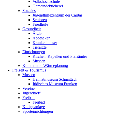
Volkshochschule
Gemeindebücherei
Soziales
Jugendhilfezentrum der Caritas
Senioren
Friedhöfe
Gesundheit
Ärzte
Apotheken
Krankenhäuser
Tierärzte
Einrichtungen
Kirchen, Kapellen und Pfarrämter
Museen
Kommunale Wärmeplanung
Freizeit & Tourismus
Museen
Heimatmuseum Schnaittach
Jüdisches Museum Franken
Vereine
Jugendtreff
Freibad
Freibad
Kneippanlage
Sporteinrichtungen