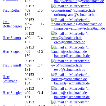
123
hauptverwaltung@schnaittach.de
09153
Frau Rother
409-
E 6
135
ordnungsamt@schnaittach.de
09153
Frau
409-
E 12
Rottenberger
144
finanzverwaltung@schnaittach.de
09153
Herr Shamo
409-
E 4
132
ewo@schnaittach.de
09153
Herr Steger
409-
O 5
150
bauamt@schnaittach.de
09153
Frau Steindl
409-
E 4
131
ewo@schnaittach.de
09153
Herr
409-
O 2
Stellmach
154
bauamt@schnaittach.de
09153
Herr Stiegler
409-
O 4
151
bauamt@schnaittach.de
09153