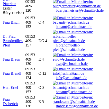
09153
Pitterlein
409-
Erster
120
buergermeister@schnaittach.de
Bürgermeister
09153
Frau Bisch
409-
O 4
152
bauamt@schnaittach.de
Dr. Frau
09153
Brandmüller-
409-
DG 4
Pfeil
157
n.brandmueller-
pfeil@schnaittach.de
09153
Frau Braun
409-
E 4
130
ewo@schnaittach.de
09153
Frau Brendl
409-
O 12
124
info@schnaittach.de
09153
Herr Ertel
409-
O 3
153
bauamt@schnaittach.de
09153
Frau
409-
E 5
Escherich
136
standesamt@schnaittach.de