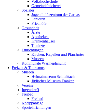
Volkshochschule
Gemeindebücherei
Soziales
Jugendhilfezentrum der Caritas
Senioren
Friedhöfe
Gesundheit
Ärzte
Apotheken
Krankenhäuser
Tierärzte
Einrichtungen
Kirchen, Kapellen und Pfarrämter
Museen
Kommunale Wärmeplanung
Freizeit & Tourismus
Museen
Heimatmuseum Schnaittach
Jüdisches Museum Franken
Vereine
Jugendtreff
Freibad
Freibad
Kneippanlage
Sporteinrichtungen