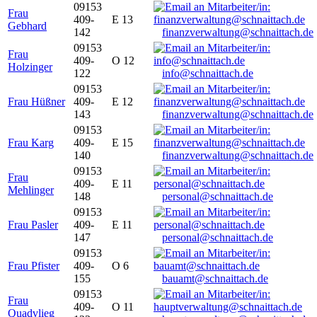
09153
Frau
409-
E 13
Gebhard
142
finanzverwaltung@schnaittach.de
09153
Frau
409-
O 12
Holzinger
122
info@schnaittach.de
09153
Frau Hüßner
409-
E 12
143
finanzverwaltung@schnaittach.de
09153
Frau Karg
409-
E 15
140
finanzverwaltung@schnaittach.de
09153
Frau
409-
E 11
Mehlinger
148
personal@schnaittach.de
09153
Frau Pasler
409-
E 11
147
personal@schnaittach.de
09153
Frau Pfister
409-
O 6
155
bauamt@schnaittach.de
09153
Frau
409-
O 11
Quadvlieg