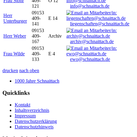
Frau Stöhr
409-
O 12
121
info@schnaittach.de
09153
Herr
409-
E 14
Unterburger
141
liegenschaften@schnaittach.de
09153
Herr Weber
409-
Archiv
167
archiv@schnaittach.de
09153
Frau Wilde
409-
E 4
133
ewo@schnaittach.de
drucken
nach oben
1000 Jahre Schnaittach
Quicklinks
Kontakt
Inhaltsverzeichnis
Impressum
Datenschutzerklärung
Datenschutzhinweis