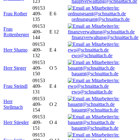
123
hauptverwaltung@schnaittach.de
09153
Frau Rother
409-
E 6
135
ordnungsamt@schnaittach.de
09153
Frau
409-
E 12
Rottenberger
144
finanzverwaltung@schnaittach.de
09153
Herr Shamo
409-
E 4
132
ewo@schnaittach.de
09153
Herr Steger
409-
O 5
150
bauamt@schnaittach.de
09153
Frau Steindl
409-
E 4
131
ewo@schnaittach.de
09153
Herr
409-
O 2
Stellmach
154
bauamt@schnaittach.de
09153
Herr Stiegler
409-
O 4
151
bauamt@schnaittach.de
09153