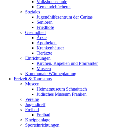
Volkshochschule
Gemeindebücherei
Soziales
Jugendhilfezentrum der Caritas
Senioren
Friedhöfe
Gesundheit
Ärzte
Apotheken
Krankenhäuser
Tierärzte
Einrichtungen
Kirchen, Kapellen und Pfarrämter
Museen
Kommunale Wärmeplanung
Freizeit & Tourismus
Museen
Heimatmuseum Schnaittach
Jüdisches Museum Franken
Vereine
Jugendtreff
Freibad
Freibad
Kneippanlage
Sporteinrichtungen