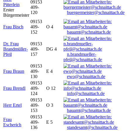
09153
Pitterlein
409-
Erster
120
buergermeister@schnaittach.de
Bürgermeister
09153
Frau Bisch
409-
O 4
152
bauamt@schnaittach.de
Dr. Frau
09153
Brandmüller-
409-
DG 4
Pfeil
157
n.brandmueller-
pfeil@schnaittach.de
09153
Frau Braun
409-
E 4
130
ewo@schnaittach.de
09153
Frau Brendl
409-
O 12
124
info@schnaittach.de
09153
Herr Ertel
409-
O 3
153
bauamt@schnaittach.de
09153
Frau
409-
E 5
Escherich
136
standesamt@schnaittach.de