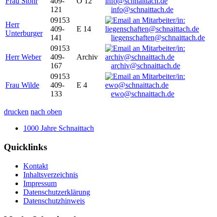
Frau Stöhr
409-
O 12
121
info@schnaittach.de
09153
Herr
409-
E 14
Unterburger
141
liegenschaften@schnaittach.de
09153
Herr Weber
409-
Archiv
167
archiv@schnaittach.de
09153
Frau Wilde
409-
E 4
133
ewo@schnaittach.de
drucken
nach oben
1000 Jahre Schnaittach
Quicklinks
Kontakt
Inhaltsverzeichnis
Impressum
Datenschutzerklärung
Datenschutzhinweis