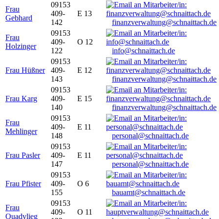
09153
Frau
409-
E 13
Gebhard
142
finanzverwaltung@schnaittach.de
09153
Frau
409-
O 12
Holzinger
122
info@schnaittach.de
09153
Frau Hüßner
409-
E 12
143
finanzverwaltung@schnaittach.de
09153
Frau Karg
409-
E 15
140
finanzverwaltung@schnaittach.de
09153
Frau
409-
E 11
Mehlinger
148
personal@schnaittach.de
09153
Frau Pasler
409-
E 11
147
personal@schnaittach.de
09153
Frau Pfister
409-
O 6
155
bauamt@schnaittach.de
09153
Frau
409-
O 11
Quadvlieg