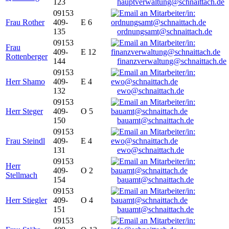
123
hauptverwaltung@schnaittach.de
09153
Frau Rother
409-
E 6
135
ordnungsamt@schnaittach.de
09153
Frau
409-
E 12
Rottenberger
144
finanzverwaltung@schnaittach.de
09153
Herr Shamo
409-
E 4
132
ewo@schnaittach.de
09153
Herr Steger
409-
O 5
150
bauamt@schnaittach.de
09153
Frau Steindl
409-
E 4
131
ewo@schnaittach.de
09153
Herr
409-
O 2
Stellmach
154
bauamt@schnaittach.de
09153
Herr Stiegler
409-
O 4
151
bauamt@schnaittach.de
09153