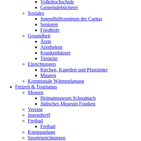
Volkshochschule
Gemeindebücherei
Soziales
Jugendhilfezentrum der Caritas
Senioren
Friedhöfe
Gesundheit
Ärzte
Apotheken
Krankenhäuser
Tierärzte
Einrichtungen
Kirchen, Kapellen und Pfarrämter
Museen
Kommunale Wärmeplanung
Freizeit & Tourismus
Museen
Heimatmuseum Schnaittach
Jüdisches Museum Franken
Vereine
Jugendtreff
Freibad
Freibad
Kneippanlage
Sporteinrichtungen