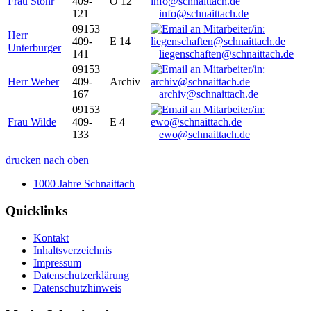
Frau Stöhr
409-
O 12
121
info@schnaittach.de
09153
Herr
409-
E 14
Unterburger
141
liegenschaften@schnaittach.de
09153
Herr Weber
409-
Archiv
167
archiv@schnaittach.de
09153
Frau Wilde
409-
E 4
133
ewo@schnaittach.de
drucken
nach oben
1000 Jahre Schnaittach
Quicklinks
Kontakt
Inhaltsverzeichnis
Impressum
Datenschutzerklärung
Datenschutzhinweis