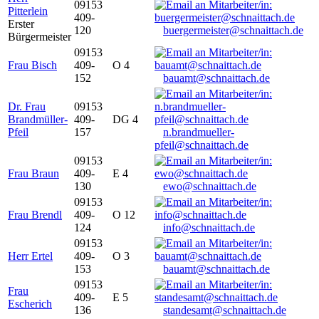
09153
Pitterlein
409-
Erster
120
buergermeister@schnaittach.de
Bürgermeister
09153
Frau Bisch
409-
O 4
152
bauamt@schnaittach.de
Dr. Frau
09153
Brandmüller-
409-
DG 4
Pfeil
157
n.brandmueller-
pfeil@schnaittach.de
09153
Frau Braun
409-
E 4
130
ewo@schnaittach.de
09153
Frau Brendl
409-
O 12
124
info@schnaittach.de
09153
Herr Ertel
409-
O 3
153
bauamt@schnaittach.de
09153
Frau
409-
E 5
Escherich
136
standesamt@schnaittach.de