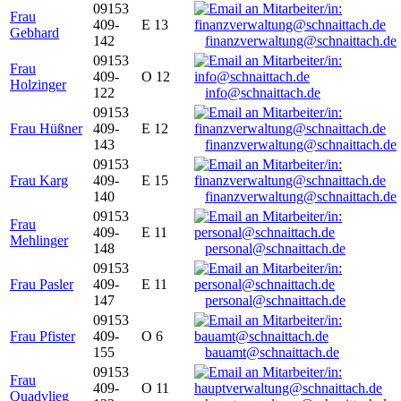
09153
Frau
409-
E 13
Gebhard
142
finanzverwaltung@schnaittach.de
09153
Frau
409-
O 12
Holzinger
122
info@schnaittach.de
09153
Frau Hüßner
409-
E 12
143
finanzverwaltung@schnaittach.de
09153
Frau Karg
409-
E 15
140
finanzverwaltung@schnaittach.de
09153
Frau
409-
E 11
Mehlinger
148
personal@schnaittach.de
09153
Frau Pasler
409-
E 11
147
personal@schnaittach.de
09153
Frau Pfister
409-
O 6
155
bauamt@schnaittach.de
09153
Frau
409-
O 11
Quadvlieg