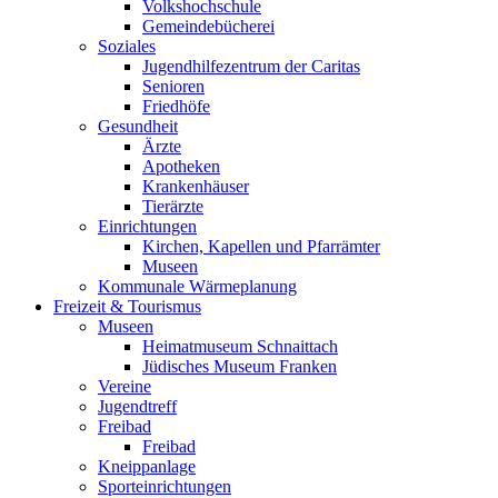
Volkshochschule
Gemeindebücherei
Soziales
Jugendhilfezentrum der Caritas
Senioren
Friedhöfe
Gesundheit
Ärzte
Apotheken
Krankenhäuser
Tierärzte
Einrichtungen
Kirchen, Kapellen und Pfarrämter
Museen
Kommunale Wärmeplanung
Freizeit & Tourismus
Museen
Heimatmuseum Schnaittach
Jüdisches Museum Franken
Vereine
Jugendtreff
Freibad
Freibad
Kneippanlage
Sporteinrichtungen