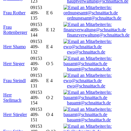
123
hauptverwaltung@schnaittach.de
09153
Frau Rother
409-
E 6
135
ordnungsamt@schnaittach.de
09153
Frau
409-
E 12
Rottenberger
144
finanzverwaltung@schnaittach.de
09153
Herr Shamo
409-
E 4
132
ewo@schnaittach.de
09153
Herr Steger
409-
O 5
150
bauamt@schnaittach.de
09153
Frau Steindl
409-
E 4
131
ewo@schnaittach.de
09153
Herr
409-
O 2
Stellmach
154
bauamt@schnaittach.de
09153
Herr Stiegler
409-
O 4
151
bauamt@schnaittach.de
09153