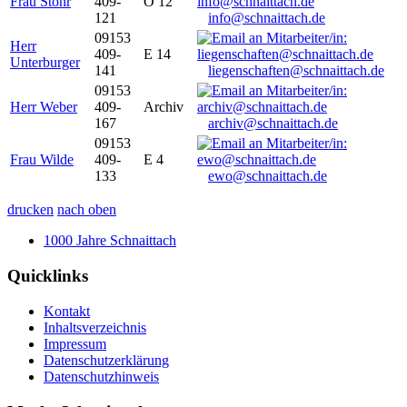
Frau Stöhr
409-
O 12
121
info@schnaittach.de
09153
Herr
409-
E 14
Unterburger
141
liegenschaften@schnaittach.de
09153
Herr Weber
409-
Archiv
167
archiv@schnaittach.de
09153
Frau Wilde
409-
E 4
133
ewo@schnaittach.de
drucken
nach oben
1000 Jahre Schnaittach
Quicklinks
Kontakt
Inhaltsverzeichnis
Impressum
Datenschutzerklärung
Datenschutzhinweis