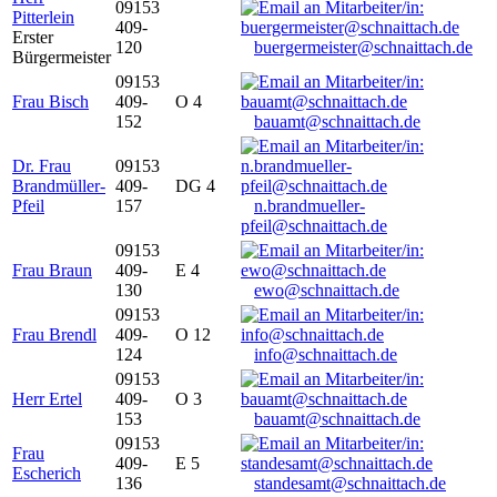
09153
Pitterlein
409-
Erster
120
buergermeister@schnaittach.de
Bürgermeister
09153
Frau Bisch
409-
O 4
152
bauamt@schnaittach.de
Dr. Frau
09153
Brandmüller-
409-
DG 4
Pfeil
157
n.brandmueller-
pfeil@schnaittach.de
09153
Frau Braun
409-
E 4
130
ewo@schnaittach.de
09153
Frau Brendl
409-
O 12
124
info@schnaittach.de
09153
Herr Ertel
409-
O 3
153
bauamt@schnaittach.de
09153
Frau
409-
E 5
Escherich
136
standesamt@schnaittach.de