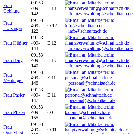
09153
Frau
409-
E 13
Gebhard
142
finanzverwaltung@schnaittach.de
09153
Frau
409-
O 12
Holzinger
122
info@schnaittach.de
09153
Frau Hüßner
409-
E 12
143
finanzverwaltung@schnaittach.de
09153
Frau Karg
409-
E 15
140
finanzverwaltung@schnaittach.de
09153
Frau
409-
E 11
Mehlinger
148
personal@schnaittach.de
09153
Frau Pasler
409-
E 11
147
personal@schnaittach.de
09153
Frau Pfister
409-
O 6
155
bauamt@schnaittach.de
09153
Frau
409-
O 11
Quadvlieg