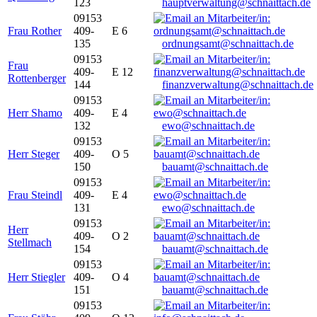
123
hauptverwaltung@schnaittach.de
09153
Frau Rother
409-
E 6
135
ordnungsamt@schnaittach.de
09153
Frau
409-
E 12
Rottenberger
144
finanzverwaltung@schnaittach.de
09153
Herr Shamo
409-
E 4
132
ewo@schnaittach.de
09153
Herr Steger
409-
O 5
150
bauamt@schnaittach.de
09153
Frau Steindl
409-
E 4
131
ewo@schnaittach.de
09153
Herr
409-
O 2
Stellmach
154
bauamt@schnaittach.de
09153
Herr Stiegler
409-
O 4
151
bauamt@schnaittach.de
09153