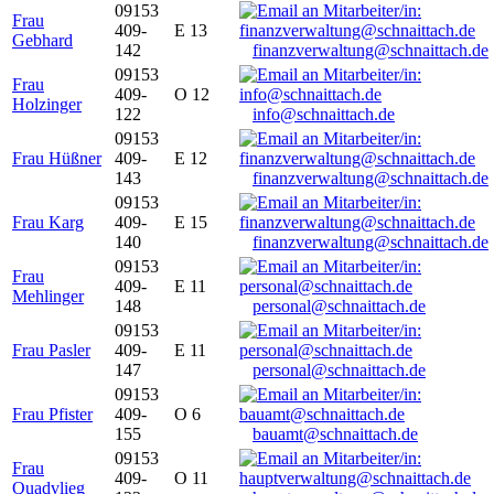
09153
Frau
409-
E 13
Gebhard
142
finanzverwaltung@schnaittach.de
09153
Frau
409-
O 12
Holzinger
122
info@schnaittach.de
09153
Frau Hüßner
409-
E 12
143
finanzverwaltung@schnaittach.de
09153
Frau Karg
409-
E 15
140
finanzverwaltung@schnaittach.de
09153
Frau
409-
E 11
Mehlinger
148
personal@schnaittach.de
09153
Frau Pasler
409-
E 11
147
personal@schnaittach.de
09153
Frau Pfister
409-
O 6
155
bauamt@schnaittach.de
09153
Frau
409-
O 11
Quadvlieg