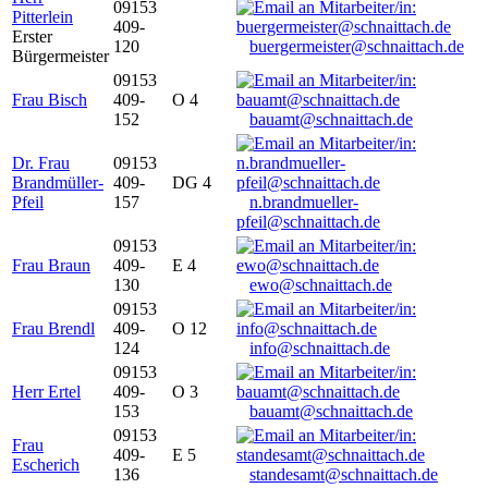
09153
Pitterlein
409-
Erster
120
buergermeister@schnaittach.de
Bürgermeister
09153
Frau Bisch
409-
O 4
152
bauamt@schnaittach.de
Dr. Frau
09153
Brandmüller-
409-
DG 4
Pfeil
157
n.brandmueller-
pfeil@schnaittach.de
09153
Frau Braun
409-
E 4
130
ewo@schnaittach.de
09153
Frau Brendl
409-
O 12
124
info@schnaittach.de
09153
Herr Ertel
409-
O 3
153
bauamt@schnaittach.de
09153
Frau
409-
E 5
Escherich
136
standesamt@schnaittach.de