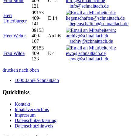
Frau Stöhr
409-
O 12
121
info@schnaittach.de
09153
Herr
409-
E 14
Unterburger
141
liegenschaften@schnaittach.de
09153
Herr Weber
409-
Archiv
167
archiv@schnaittach.de
09153
Frau Wilde
409-
E 4
133
ewo@schnaittach.de
drucken
nach oben
1000 Jahre Schnaittach
Quicklinks
Kontakt
Inhaltsverzeichnis
Impressum
Datenschutzerklärung
Datenschutzhinweis