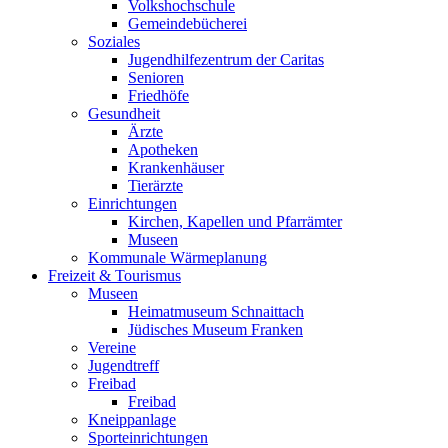
Volkshochschule
Gemeindebücherei
Soziales
Jugendhilfezentrum der Caritas
Senioren
Friedhöfe
Gesundheit
Ärzte
Apotheken
Krankenhäuser
Tierärzte
Einrichtungen
Kirchen, Kapellen und Pfarrämter
Museen
Kommunale Wärmeplanung
Freizeit & Tourismus
Museen
Heimatmuseum Schnaittach
Jüdisches Museum Franken
Vereine
Jugendtreff
Freibad
Freibad
Kneippanlage
Sporteinrichtungen