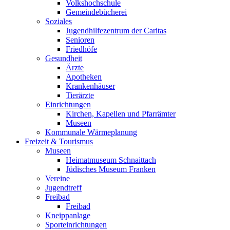
Volkshochschule
Gemeindebücherei
Soziales
Jugendhilfezentrum der Caritas
Senioren
Friedhöfe
Gesundheit
Ärzte
Apotheken
Krankenhäuser
Tierärzte
Einrichtungen
Kirchen, Kapellen und Pfarrämter
Museen
Kommunale Wärmeplanung
Freizeit & Tourismus
Museen
Heimatmuseum Schnaittach
Jüdisches Museum Franken
Vereine
Jugendtreff
Freibad
Freibad
Kneippanlage
Sporteinrichtungen