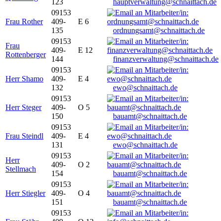
123
hauptverwaltung@schnaittach.de
09153
Frau Rother
409-
E 6
135
ordnungsamt@schnaittach.de
09153
Frau
409-
E 12
Rottenberger
144
finanzverwaltung@schnaittach.de
09153
Herr Shamo
409-
E 4
132
ewo@schnaittach.de
09153
Herr Steger
409-
O 5
150
bauamt@schnaittach.de
09153
Frau Steindl
409-
E 4
131
ewo@schnaittach.de
09153
Herr
409-
O 2
Stellmach
154
bauamt@schnaittach.de
09153
Herr Stiegler
409-
O 4
151
bauamt@schnaittach.de
09153