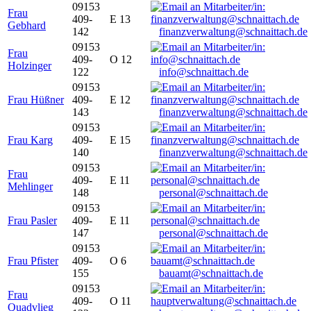
09153
Frau
409-
E 13
Gebhard
142
finanzverwaltung@schnaittach.de
09153
Frau
409-
O 12
Holzinger
122
info@schnaittach.de
09153
Frau Hüßner
409-
E 12
143
finanzverwaltung@schnaittach.de
09153
Frau Karg
409-
E 15
140
finanzverwaltung@schnaittach.de
09153
Frau
409-
E 11
Mehlinger
148
personal@schnaittach.de
09153
Frau Pasler
409-
E 11
147
personal@schnaittach.de
09153
Frau Pfister
409-
O 6
155
bauamt@schnaittach.de
09153
Frau
409-
O 11
Quadvlieg