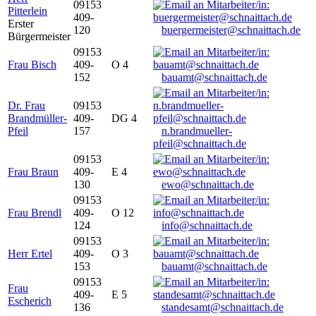
09153
Pitterlein
409-
Erster
120
buergermeister@schnaittach.de
Bürgermeister
09153
Frau Bisch
409-
O 4
152
bauamt@schnaittach.de
Dr. Frau
09153
Brandmüller-
409-
DG 4
Pfeil
157
n.brandmueller-
pfeil@schnaittach.de
09153
Frau Braun
409-
E 4
130
ewo@schnaittach.de
09153
Frau Brendl
409-
O 12
124
info@schnaittach.de
09153
Herr Ertel
409-
O 3
153
bauamt@schnaittach.de
09153
Frau
409-
E 5
Escherich
136
standesamt@schnaittach.de