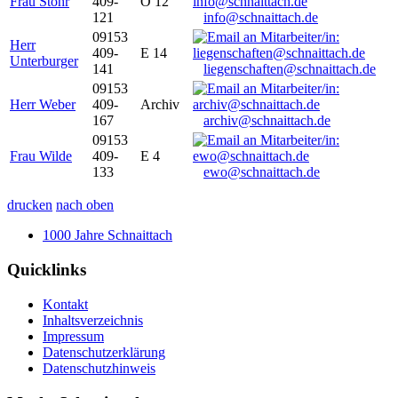
Frau Stöhr
409-
O 12
121
info@schnaittach.de
09153
Herr
409-
E 14
Unterburger
141
liegenschaften@schnaittach.de
09153
Herr Weber
409-
Archiv
167
archiv@schnaittach.de
09153
Frau Wilde
409-
E 4
133
ewo@schnaittach.de
drucken
nach oben
1000 Jahre Schnaittach
Quicklinks
Kontakt
Inhaltsverzeichnis
Impressum
Datenschutzerklärung
Datenschutzhinweis