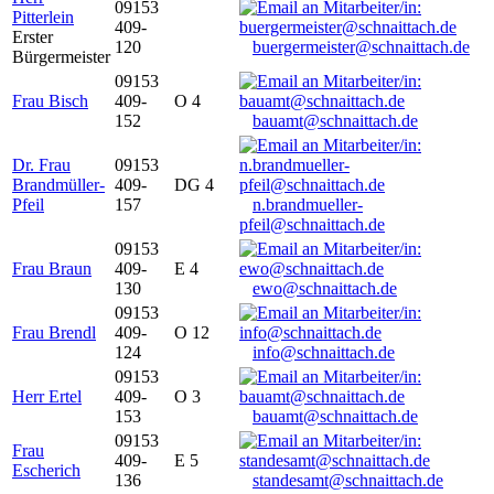
09153
Pitterlein
409-
Erster
120
buergermeister@schnaittach.de
Bürgermeister
09153
Frau Bisch
409-
O 4
152
bauamt@schnaittach.de
Dr. Frau
09153
Brandmüller-
409-
DG 4
Pfeil
157
n.brandmueller-
pfeil@schnaittach.de
09153
Frau Braun
409-
E 4
130
ewo@schnaittach.de
09153
Frau Brendl
409-
O 12
124
info@schnaittach.de
09153
Herr Ertel
409-
O 3
153
bauamt@schnaittach.de
09153
Frau
409-
E 5
Escherich
136
standesamt@schnaittach.de