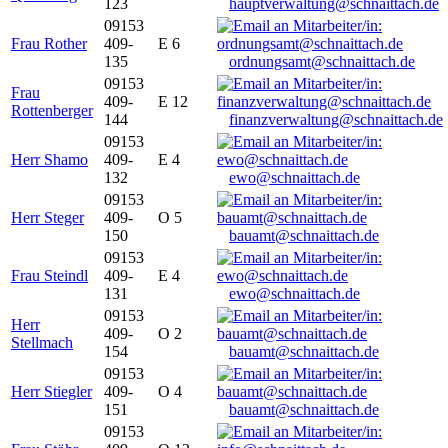
123
hauptverwaltung@schnaittach.de
09153
Frau Rother
409-
E 6
135
ordnungsamt@schnaittach.de
09153
Frau
409-
E 12
Rottenberger
144
finanzverwaltung@schnaittach.de
09153
Herr Shamo
409-
E 4
132
ewo@schnaittach.de
09153
Herr Steger
409-
O 5
150
bauamt@schnaittach.de
09153
Frau Steindl
409-
E 4
131
ewo@schnaittach.de
09153
Herr
409-
O 2
Stellmach
154
bauamt@schnaittach.de
09153
Herr Stiegler
409-
O 4
151
bauamt@schnaittach.de
09153