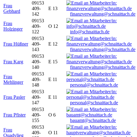
09153
Frau
409-
E 13
Gebhard
142
finanzverwaltung@schnaittach.de
09153
Frau
409-
O 12
Holzinger
122
info@schnaittach.de
09153
Frau Hüßner
409-
E 12
143
finanzverwaltung@schnaittach.de
09153
Frau Karg
409-
E 15
140
finanzverwaltung@schnaittach.de
09153
Frau
409-
E 11
Mehlinger
148
personal@schnaittach.de
09153
Frau Pasler
409-
E 11
147
personal@schnaittach.de
09153
Frau Pfister
409-
O 6
155
bauamt@schnaittach.de
09153
Frau
409-
O 11
Quadvlieg