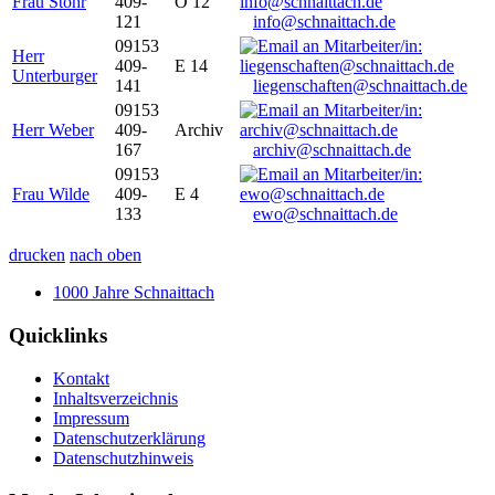
Frau Stöhr
409-
O 12
121
info@schnaittach.de
09153
Herr
409-
E 14
Unterburger
141
liegenschaften@schnaittach.de
09153
Herr Weber
409-
Archiv
167
archiv@schnaittach.de
09153
Frau Wilde
409-
E 4
133
ewo@schnaittach.de
drucken
nach oben
1000 Jahre Schnaittach
Quicklinks
Kontakt
Inhaltsverzeichnis
Impressum
Datenschutzerklärung
Datenschutzhinweis