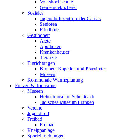
Volkshochschule
Gemeindebücherei
Soziales
Jugendhilfezentrum der Caritas
Senioren
Friedhöfe
Gesundheit
Ärzte
Apotheken
Krankenhäuser
Tierärzte
Einrichtungen
Kirchen, Kapellen und Pfarrämter
Museen
Kommunale Wärmeplanung
Freizeit & Tourismus
Museen
Heimatmuseum Schnaittach
Jüdisches Museum Franken
Vereine
Jugendtreff
Freibad
Freibad
Kneippanlage
Sporteinrichtungen