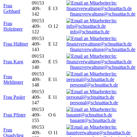
09153
Frau
409-
E 13
Gebhard
142
finanzverwaltung@schnaittach.de
09153
Frau
409-
O 12
Holzinger
122
info@schnaittach.de
09153
Frau Hüßner
409-
E 12
143
finanzverwaltung@schnaittach.de
09153
Frau Karg
409-
E 15
140
finanzverwaltung@schnaittach.de
09153
Frau
409-
E 11
Mehlinger
148
personal@schnaittach.de
09153
Frau Pasler
409-
E 11
147
personal@schnaittach.de
09153
Frau Pfister
409-
O 6
155
bauamt@schnaittach.de
09153
Frau
409-
O 11
Quadvlieg