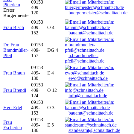
09153
Pitterlein
409-
Erster
120
buergermeister@schnaittach.de
Bürgermeister
09153
Frau Bisch
409-
O 4
152
bauamt@schnaittach.de
Dr. Frau
09153
Brandmüller-
409-
DG 4
Pfeil
157
n.brandmueller-
pfeil@schnaittach.de
09153
Frau Braun
409-
E 4
130
ewo@schnaittach.de
09153
Frau Brendl
409-
O 12
124
info@schnaittach.de
09153
Herr Ertel
409-
O 3
153
bauamt@schnaittach.de
09153
Frau
409-
E 5
Escherich
136
standesamt@schnaittach.de