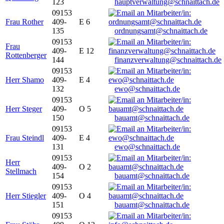
123
hauptverwaltung@schnaittach.de
09153
Frau Rother
409-
E 6
135
ordnungsamt@schnaittach.de
09153
Frau
409-
E 12
Rottenberger
144
finanzverwaltung@schnaittach.de
09153
Herr Shamo
409-
E 4
132
ewo@schnaittach.de
09153
Herr Steger
409-
O 5
150
bauamt@schnaittach.de
09153
Frau Steindl
409-
E 4
131
ewo@schnaittach.de
09153
Herr
409-
O 2
Stellmach
154
bauamt@schnaittach.de
09153
Herr Stiegler
409-
O 4
151
bauamt@schnaittach.de
09153