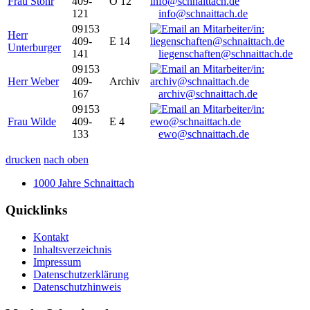
Frau Stöhr
409-
O 12
121
info@schnaittach.de
09153
Herr
409-
E 14
Unterburger
141
liegenschaften@schnaittach.de
09153
Herr Weber
409-
Archiv
167
archiv@schnaittach.de
09153
Frau Wilde
409-
E 4
133
ewo@schnaittach.de
drucken
nach oben
1000 Jahre Schnaittach
Quicklinks
Kontakt
Inhaltsverzeichnis
Impressum
Datenschutzerklärung
Datenschutzhinweis