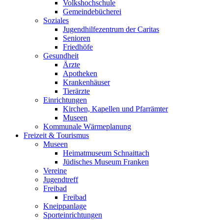
Volkshochschule
Gemeindebücherei
Soziales
Jugendhilfezentrum der Caritas
Senioren
Friedhöfe
Gesundheit
Ärzte
Apotheken
Krankenhäuser
Tierärzte
Einrichtungen
Kirchen, Kapellen und Pfarrämter
Museen
Kommunale Wärmeplanung
Freizeit & Tourismus
Museen
Heimatmuseum Schnaittach
Jüdisches Museum Franken
Vereine
Jugendtreff
Freibad
Freibad
Kneippanlage
Sporteinrichtungen