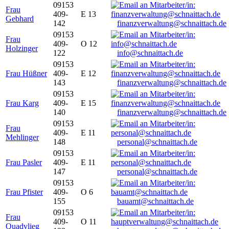
09153
Frau
409-
E 13
Gebhard
142
finanzverwaltung@schnaittach.de
09153
Frau
409-
O 12
Holzinger
122
info@schnaittach.de
09153
Frau Hüßner
409-
E 12
143
finanzverwaltung@schnaittach.de
09153
Frau Karg
409-
E 15
140
finanzverwaltung@schnaittach.de
09153
Frau
409-
E 11
Mehlinger
148
personal@schnaittach.de
09153
Frau Pasler
409-
E 11
147
personal@schnaittach.de
09153
Frau Pfister
409-
O 6
155
bauamt@schnaittach.de
09153
Frau
409-
O 11
Quadvlieg