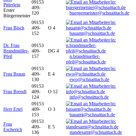
09153
Pitterlein
409-
Erster
120
buergermeister@schnaittach.de
Bürgermeister
09153
Frau Bisch
409-
O 4
152
bauamt@schnaittach.de
Dr. Frau
09153
Brandmüller-
409-
DG 4
Pfeil
157
n.brandmueller-
pfeil@schnaittach.de
09153
Frau Braun
409-
E 4
130
ewo@schnaittach.de
09153
Frau Brendl
409-
O 12
124
info@schnaittach.de
09153
Herr Ertel
409-
O 3
153
bauamt@schnaittach.de
09153
Frau
409-
E 5
Escherich
136
standesamt@schnaittach.de