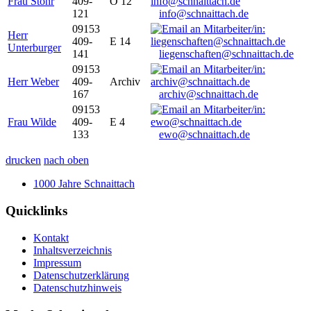
Frau Stöhr
409-
O 12
121
info@schnaittach.de
09153
Herr
409-
E 14
Unterburger
141
liegenschaften@schnaittach.de
09153
Herr Weber
409-
Archiv
167
archiv@schnaittach.de
09153
Frau Wilde
409-
E 4
133
ewo@schnaittach.de
drucken
nach oben
1000 Jahre Schnaittach
Quicklinks
Kontakt
Inhaltsverzeichnis
Impressum
Datenschutzerklärung
Datenschutzhinweis