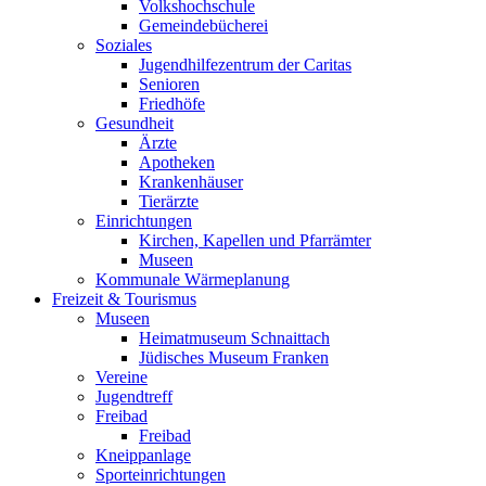
Volkshochschule
Gemeindebücherei
Soziales
Jugendhilfezentrum der Caritas
Senioren
Friedhöfe
Gesundheit
Ärzte
Apotheken
Krankenhäuser
Tierärzte
Einrichtungen
Kirchen, Kapellen und Pfarrämter
Museen
Kommunale Wärmeplanung
Freizeit & Tourismus
Museen
Heimatmuseum Schnaittach
Jüdisches Museum Franken
Vereine
Jugendtreff
Freibad
Freibad
Kneippanlage
Sporteinrichtungen