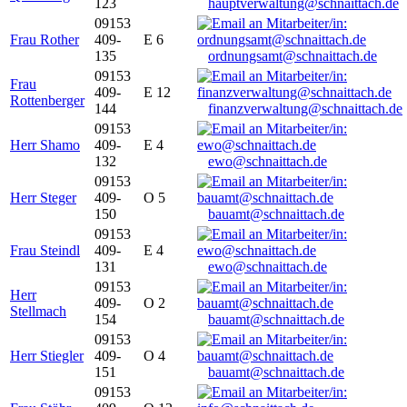
123
hauptverwaltung@schnaittach.de
09153
Frau Rother
409-
E 6
135
ordnungsamt@schnaittach.de
09153
Frau
409-
E 12
Rottenberger
144
finanzverwaltung@schnaittach.de
09153
Herr Shamo
409-
E 4
132
ewo@schnaittach.de
09153
Herr Steger
409-
O 5
150
bauamt@schnaittach.de
09153
Frau Steindl
409-
E 4
131
ewo@schnaittach.de
09153
Herr
409-
O 2
Stellmach
154
bauamt@schnaittach.de
09153
Herr Stiegler
409-
O 4
151
bauamt@schnaittach.de
09153