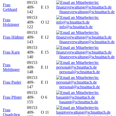
09153
Frau
409-
E 13
Gebhard
142
finanzverwaltung@schnaittach.de
09153
Frau
409-
O 12
Holzinger
122
info@schnaittach.de
09153
Frau Hüßner
409-
E 12
143
finanzverwaltung@schnaittach.de
09153
Frau Karg
409-
E 15
140
finanzverwaltung@schnaittach.de
09153
Frau
409-
E 11
Mehlinger
148
personal@schnaittach.de
09153
Frau Pasler
409-
E 11
147
personal@schnaittach.de
09153
Frau Pfister
409-
O 6
155
bauamt@schnaittach.de
09153
Frau
409-
O 11
Quadvlieg