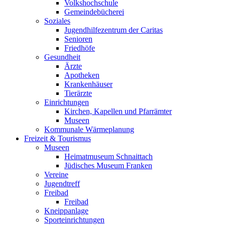
Volkshochschule
Gemeindebücherei
Soziales
Jugendhilfezentrum der Caritas
Senioren
Friedhöfe
Gesundheit
Ärzte
Apotheken
Krankenhäuser
Tierärzte
Einrichtungen
Kirchen, Kapellen und Pfarrämter
Museen
Kommunale Wärmeplanung
Freizeit & Tourismus
Museen
Heimatmuseum Schnaittach
Jüdisches Museum Franken
Vereine
Jugendtreff
Freibad
Freibad
Kneippanlage
Sporteinrichtungen