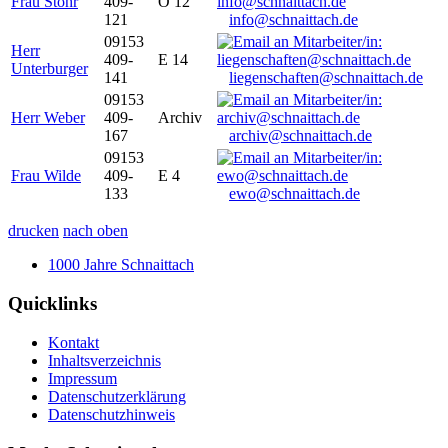
Frau Stöhr
409-
O 12
121
info@schnaittach.de
09153
Herr
409-
E 14
Unterburger
141
liegenschaften@schnaittach.de
09153
Herr Weber
409-
Archiv
167
archiv@schnaittach.de
09153
Frau Wilde
409-
E 4
133
ewo@schnaittach.de
drucken
nach oben
1000 Jahre Schnaittach
Quicklinks
Kontakt
Inhaltsverzeichnis
Impressum
Datenschutzerklärung
Datenschutzhinweis