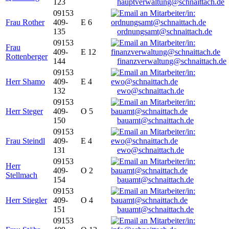
123
hauptverwaltung@schnaittach.de
09153
Frau Rother
409-
E 6
135
ordnungsamt@schnaittach.de
09153
Frau
409-
E 12
Rottenberger
144
finanzverwaltung@schnaittach.de
09153
Herr Shamo
409-
E 4
132
ewo@schnaittach.de
09153
Herr Steger
409-
O 5
150
bauamt@schnaittach.de
09153
Frau Steindl
409-
E 4
131
ewo@schnaittach.de
09153
Herr
409-
O 2
Stellmach
154
bauamt@schnaittach.de
09153
Herr Stiegler
409-
O 4
151
bauamt@schnaittach.de
09153