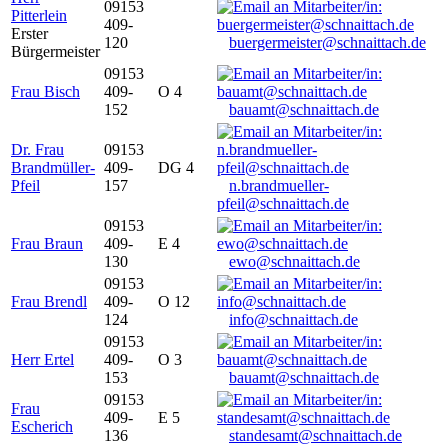
09153
Pitterlein
409-
Erster
120
buergermeister@schnaittach.de
Bürgermeister
09153
Frau Bisch
409-
O 4
152
bauamt@schnaittach.de
Dr. Frau
09153
Brandmüller-
409-
DG 4
Pfeil
157
n.brandmueller-
pfeil@schnaittach.de
09153
Frau Braun
409-
E 4
130
ewo@schnaittach.de
09153
Frau Brendl
409-
O 12
124
info@schnaittach.de
09153
Herr Ertel
409-
O 3
153
bauamt@schnaittach.de
09153
Frau
409-
E 5
Escherich
136
standesamt@schnaittach.de