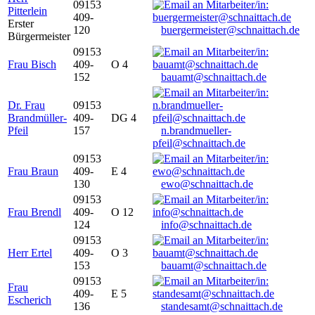
09153
Pitterlein
409-
Erster
120
buergermeister@schnaittach.de
Bürgermeister
09153
Frau Bisch
409-
O 4
152
bauamt@schnaittach.de
Dr. Frau
09153
Brandmüller-
409-
DG 4
Pfeil
157
n.brandmueller-
pfeil@schnaittach.de
09153
Frau Braun
409-
E 4
130
ewo@schnaittach.de
09153
Frau Brendl
409-
O 12
124
info@schnaittach.de
09153
Herr Ertel
409-
O 3
153
bauamt@schnaittach.de
09153
Frau
409-
E 5
Escherich
136
standesamt@schnaittach.de