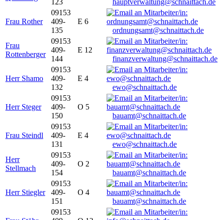
123
hauptverwaltung@schnaittach.de
09153
Frau Rother
409-
E 6
135
ordnungsamt@schnaittach.de
09153
Frau
409-
E 12
Rottenberger
144
finanzverwaltung@schnaittach.de
09153
Herr Shamo
409-
E 4
132
ewo@schnaittach.de
09153
Herr Steger
409-
O 5
150
bauamt@schnaittach.de
09153
Frau Steindl
409-
E 4
131
ewo@schnaittach.de
09153
Herr
409-
O 2
Stellmach
154
bauamt@schnaittach.de
09153
Herr Stiegler
409-
O 4
151
bauamt@schnaittach.de
09153