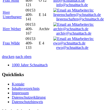
Frau Stöhr
409-
O 12
121
info@schnaittach.de
09153
Herr
409-
E 14
Unterburger
141
liegenschaften@schnaittach.de
09153
Herr Weber
409-
Archiv
167
archiv@schnaittach.de
09153
Frau Wilde
409-
E 4
133
ewo@schnaittach.de
drucken
nach oben
1000 Jahre Schnaittach
Quicklinks
Kontakt
Inhaltsverzeichnis
Impressum
Datenschutzerklärung
Datenschutzhinweis