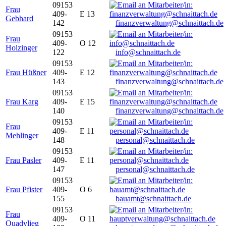
09153
Frau
409-
E 13
Gebhard
142
finanzverwaltung@schnaittach.de
09153
Frau
409-
O 12
Holzinger
122
info@schnaittach.de
09153
Frau Hüßner
409-
E 12
143
finanzverwaltung@schnaittach.de
09153
Frau Karg
409-
E 15
140
finanzverwaltung@schnaittach.de
09153
Frau
409-
E 11
Mehlinger
148
personal@schnaittach.de
09153
Frau Pasler
409-
E 11
147
personal@schnaittach.de
09153
Frau Pfister
409-
O 6
155
bauamt@schnaittach.de
09153
Frau
409-
O 11
Quadvlieg