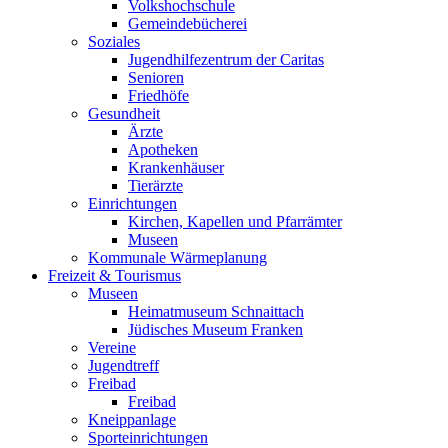
Volkshochschule
Gemeindebücherei
Soziales
Jugendhilfezentrum der Caritas
Senioren
Friedhöfe
Gesundheit
Ärzte
Apotheken
Krankenhäuser
Tierärzte
Einrichtungen
Kirchen, Kapellen und Pfarrämter
Museen
Kommunale Wärmeplanung
Freizeit & Tourismus
Museen
Heimatmuseum Schnaittach
Jüdisches Museum Franken
Vereine
Jugendtreff
Freibad
Freibad
Kneippanlage
Sporteinrichtungen