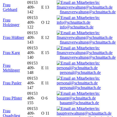
09153
Frau
409-
E 13
Gebhard
142
finanzverwaltung@schnaittach.de
09153
Frau
409-
O 12
Holzinger
122
info@schnaittach.de
09153
Frau Hüßner
409-
E 12
143
finanzverwaltung@schnaittach.de
09153
Frau Karg
409-
E 15
140
finanzverwaltung@schnaittach.de
09153
Frau
409-
E 11
Mehlinger
148
personal@schnaittach.de
09153
Frau Pasler
409-
E 11
147
personal@schnaittach.de
09153
Frau Pfister
409-
O 6
155
bauamt@schnaittach.de
09153
Frau
409-
O 11
Quadvlieg