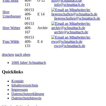
Frau Stöhr
409-
O 12
121
info@schnaittach.de
09153
Herr
409-
E 14
Unterburger
141
liegenschaften@schnaittach.de
09153
Herr Weber
409-
Archiv
167
archiv@schnaittach.de
09153
Frau Wilde
409-
E 4
133
ewo@schnaittach.de
drucken
nach oben
1000 Jahre Schnaittach
Quicklinks
Kontakt
Inhaltsverzeichnis
Impressum
Datenschutzerklärung
Datenschutzhinweis