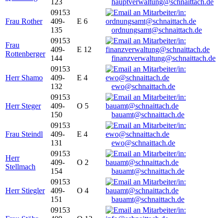
123
hauptverwaltung@schnaittach.de
09153
Frau Rother
409-
E 6
135
ordnungsamt@schnaittach.de
09153
Frau
409-
E 12
Rottenberger
144
finanzverwaltung@schnaittach.de
09153
Herr Shamo
409-
E 4
132
ewo@schnaittach.de
09153
Herr Steger
409-
O 5
150
bauamt@schnaittach.de
09153
Frau Steindl
409-
E 4
131
ewo@schnaittach.de
09153
Herr
409-
O 2
Stellmach
154
bauamt@schnaittach.de
09153
Herr Stiegler
409-
O 4
151
bauamt@schnaittach.de
09153