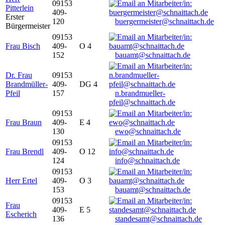
09153
Pitterlein
409-
Erster
120
buergermeister@schnaittach.de
Bürgermeister
09153
Frau Bisch
409-
O 4
152
bauamt@schnaittach.de
Dr. Frau
09153
Brandmüller-
409-
DG 4
Pfeil
157
n.brandmueller-
pfeil@schnaittach.de
09153
Frau Braun
409-
E 4
130
ewo@schnaittach.de
09153
Frau Brendl
409-
O 12
124
info@schnaittach.de
09153
Herr Ertel
409-
O 3
153
bauamt@schnaittach.de
09153
Frau
409-
E 5
Escherich
136
standesamt@schnaittach.de