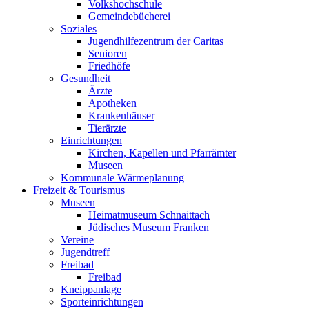
Volkshochschule
Gemeindebücherei
Soziales
Jugendhilfezentrum der Caritas
Senioren
Friedhöfe
Gesundheit
Ärzte
Apotheken
Krankenhäuser
Tierärzte
Einrichtungen
Kirchen, Kapellen und Pfarrämter
Museen
Kommunale Wärmeplanung
Freizeit & Tourismus
Museen
Heimatmuseum Schnaittach
Jüdisches Museum Franken
Vereine
Jugendtreff
Freibad
Freibad
Kneippanlage
Sporteinrichtungen