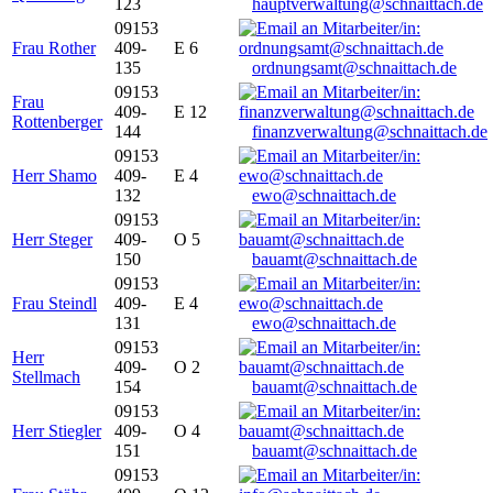
123
hauptverwaltung@schnaittach.de
09153
Frau Rother
409-
E 6
135
ordnungsamt@schnaittach.de
09153
Frau
409-
E 12
Rottenberger
144
finanzverwaltung@schnaittach.de
09153
Herr Shamo
409-
E 4
132
ewo@schnaittach.de
09153
Herr Steger
409-
O 5
150
bauamt@schnaittach.de
09153
Frau Steindl
409-
E 4
131
ewo@schnaittach.de
09153
Herr
409-
O 2
Stellmach
154
bauamt@schnaittach.de
09153
Herr Stiegler
409-
O 4
151
bauamt@schnaittach.de
09153