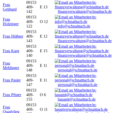
09153
Frau
409-
E 13
Gebhard
142
finanzverwaltung@schnaittach.de
09153
Frau
409-
O 12
Holzinger
122
info@schnaittach.de
09153
Frau Hüßner
409-
E 12
143
finanzverwaltung@schnaittach.de
09153
Frau Karg
409-
E 15
140
finanzverwaltung@schnaittach.de
09153
Frau
409-
E 11
Mehlinger
148
personal@schnaittach.de
09153
Frau Pasler
409-
E 11
147
personal@schnaittach.de
09153
Frau Pfister
409-
O 6
155
bauamt@schnaittach.de
09153
Frau
409-
O 11
Quadvlieg