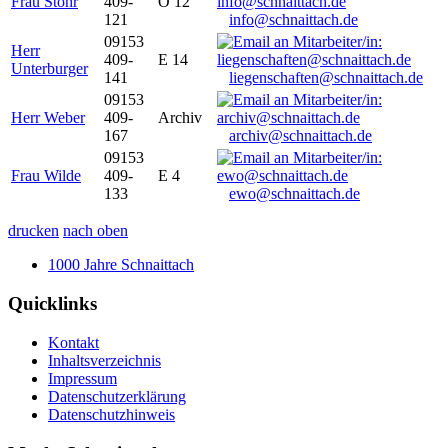
Frau Stöhr
409-
O 12
121
info@schnaittach.de
09153
Herr
409-
E 14
Unterburger
141
liegenschaften@schnaittach.de
09153
Herr Weber
409-
Archiv
167
archiv@schnaittach.de
09153
Frau Wilde
409-
E 4
133
ewo@schnaittach.de
drucken
nach oben
1000 Jahre Schnaittach
Quicklinks
Kontakt
Inhaltsverzeichnis
Impressum
Datenschutzerklärung
Datenschutzhinweis