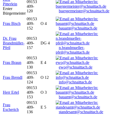
09153
Pitterlein
409-
Erster
120
buergermeister@schnaittach.de
Bürgermeister
09153
Frau Bisch
409-
O 4
152
bauamt@schnaittach.de
Dr. Frau
09153
Brandmüller-
409-
DG 4
Pfeil
157
n.brandmueller-
pfeil@schnaittach.de
09153
Frau Braun
409-
E 4
130
ewo@schnaittach.de
09153
Frau Brendl
409-
O 12
124
info@schnaittach.de
09153
Herr Ertel
409-
O 3
153
bauamt@schnaittach.de
09153
Frau
409-
E 5
Escherich
136
standesamt@schnaittach.de