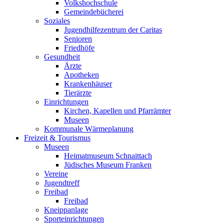
Volkshochschule
Gemeindebücherei
Soziales
Jugendhilfezentrum der Caritas
Senioren
Friedhöfe
Gesundheit
Ärzte
Apotheken
Krankenhäuser
Tierärzte
Einrichtungen
Kirchen, Kapellen und Pfarrämter
Museen
Kommunale Wärmeplanung
Freizeit & Tourismus
Museen
Heimatmuseum Schnaittach
Jüdisches Museum Franken
Vereine
Jugendtreff
Freibad
Freibad
Kneippanlage
Sporteinrichtungen