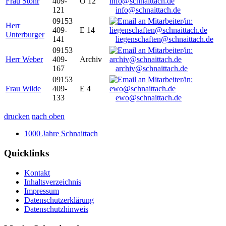
Frau Stöhr
409-
O 12
121
info@schnaittach.de
09153
Herr
409-
E 14
Unterburger
141
liegenschaften@schnaittach.de
09153
Herr Weber
409-
Archiv
167
archiv@schnaittach.de
09153
Frau Wilde
409-
E 4
133
ewo@schnaittach.de
drucken
nach oben
1000 Jahre Schnaittach
Quicklinks
Kontakt
Inhaltsverzeichnis
Impressum
Datenschutzerklärung
Datenschutzhinweis