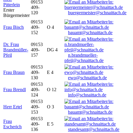
09153
Pitterlein
409-
Erster
120
buergermeister@schnaittach.de
Bürgermeister
09153
Frau Bisch
409-
O 4
152
bauamt@schnaittach.de
Dr. Frau
09153
Brandmüller-
409-
DG 4
Pfeil
157
n.brandmueller-
pfeil@schnaittach.de
09153
Frau Braun
409-
E 4
130
ewo@schnaittach.de
09153
Frau Brendl
409-
O 12
124
info@schnaittach.de
09153
Herr Ertel
409-
O 3
153
bauamt@schnaittach.de
09153
Frau
409-
E 5
Escherich
136
standesamt@schnaittach.de