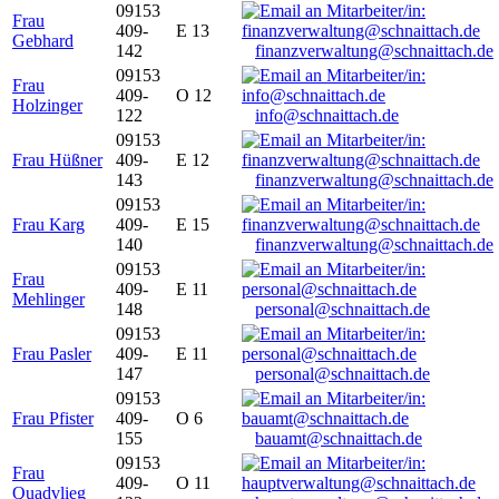
09153
Frau
409-
E 13
Gebhard
142
finanzverwaltung@schnaittach.de
09153
Frau
409-
O 12
Holzinger
122
info@schnaittach.de
09153
Frau Hüßner
409-
E 12
143
finanzverwaltung@schnaittach.de
09153
Frau Karg
409-
E 15
140
finanzverwaltung@schnaittach.de
09153
Frau
409-
E 11
Mehlinger
148
personal@schnaittach.de
09153
Frau Pasler
409-
E 11
147
personal@schnaittach.de
09153
Frau Pfister
409-
O 6
155
bauamt@schnaittach.de
09153
Frau
409-
O 11
Quadvlieg