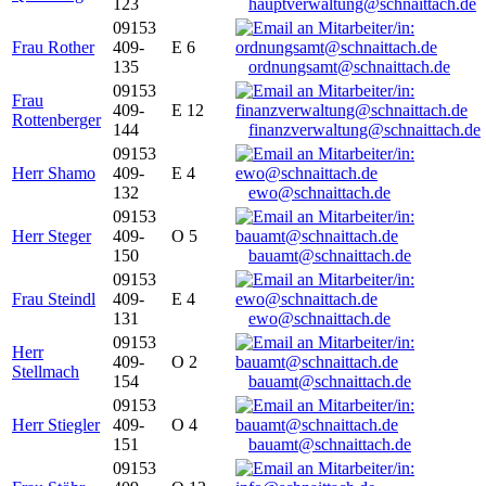
123
hauptverwaltung@schnaittach.de
09153
Frau Rother
409-
E 6
135
ordnungsamt@schnaittach.de
09153
Frau
409-
E 12
Rottenberger
144
finanzverwaltung@schnaittach.de
09153
Herr Shamo
409-
E 4
132
ewo@schnaittach.de
09153
Herr Steger
409-
O 5
150
bauamt@schnaittach.de
09153
Frau Steindl
409-
E 4
131
ewo@schnaittach.de
09153
Herr
409-
O 2
Stellmach
154
bauamt@schnaittach.de
09153
Herr Stiegler
409-
O 4
151
bauamt@schnaittach.de
09153