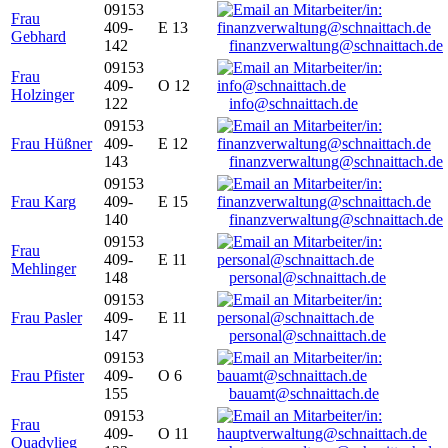
09153
Frau
409-
E 13
Gebhard
142
finanzverwaltung@schnaittach.de
09153
Frau
409-
O 12
Holzinger
122
info@schnaittach.de
09153
Frau Hüßner
409-
E 12
143
finanzverwaltung@schnaittach.de
09153
Frau Karg
409-
E 15
140
finanzverwaltung@schnaittach.de
09153
Frau
409-
E 11
Mehlinger
148
personal@schnaittach.de
09153
Frau Pasler
409-
E 11
147
personal@schnaittach.de
09153
Frau Pfister
409-
O 6
155
bauamt@schnaittach.de
09153
Frau
409-
O 11
Quadvlieg