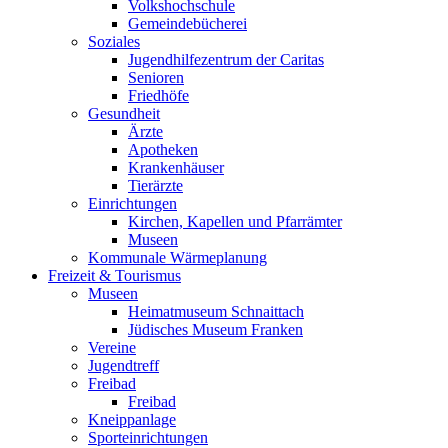
Volkshochschule
Gemeindebücherei
Soziales
Jugendhilfezentrum der Caritas
Senioren
Friedhöfe
Gesundheit
Ärzte
Apotheken
Krankenhäuser
Tierärzte
Einrichtungen
Kirchen, Kapellen und Pfarrämter
Museen
Kommunale Wärmeplanung
Freizeit & Tourismus
Museen
Heimatmuseum Schnaittach
Jüdisches Museum Franken
Vereine
Jugendtreff
Freibad
Freibad
Kneippanlage
Sporteinrichtungen