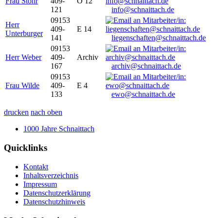
Frau Stöhr
409-
O 12
121
info@schnaittach.de
09153
Herr
409-
E 14
Unterburger
141
liegenschaften@schnaittach.de
09153
Herr Weber
409-
Archiv
167
archiv@schnaittach.de
09153
Frau Wilde
409-
E 4
133
ewo@schnaittach.de
drucken
nach oben
1000 Jahre Schnaittach
Quicklinks
Kontakt
Inhaltsverzeichnis
Impressum
Datenschutzerklärung
Datenschutzhinweis