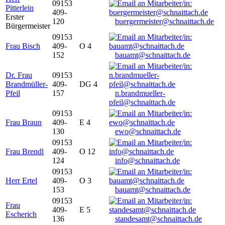
09153
Pitterlein
409-
Erster
120
buergermeister@schnaittach.de
Bürgermeister
09153
Frau Bisch
409-
O 4
152
bauamt@schnaittach.de
Dr. Frau
09153
Brandmüller-
409-
DG 4
Pfeil
157
n.brandmueller-
pfeil@schnaittach.de
09153
Frau Braun
409-
E 4
130
ewo@schnaittach.de
09153
Frau Brendl
409-
O 12
124
info@schnaittach.de
09153
Herr Ertel
409-
O 3
153
bauamt@schnaittach.de
09153
Frau
409-
E 5
Escherich
136
standesamt@schnaittach.de