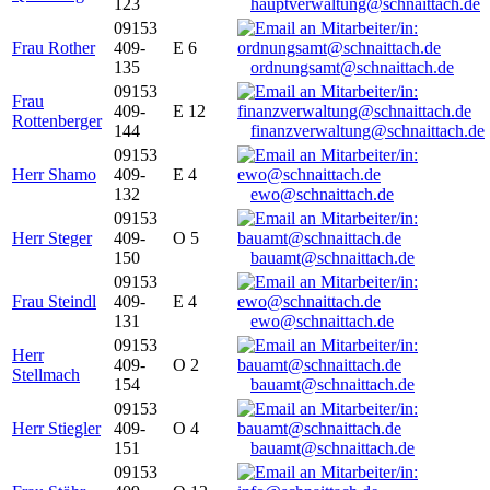
123
hauptverwaltung@schnaittach.de
09153
Frau Rother
409-
E 6
135
ordnungsamt@schnaittach.de
09153
Frau
409-
E 12
Rottenberger
144
finanzverwaltung@schnaittach.de
09153
Herr Shamo
409-
E 4
132
ewo@schnaittach.de
09153
Herr Steger
409-
O 5
150
bauamt@schnaittach.de
09153
Frau Steindl
409-
E 4
131
ewo@schnaittach.de
09153
Herr
409-
O 2
Stellmach
154
bauamt@schnaittach.de
09153
Herr Stiegler
409-
O 4
151
bauamt@schnaittach.de
09153