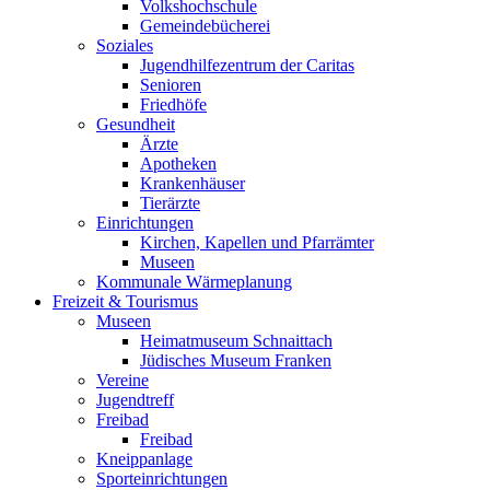
Volkshochschule
Gemeindebücherei
Soziales
Jugendhilfezentrum der Caritas
Senioren
Friedhöfe
Gesundheit
Ärzte
Apotheken
Krankenhäuser
Tierärzte
Einrichtungen
Kirchen, Kapellen und Pfarrämter
Museen
Kommunale Wärmeplanung
Freizeit & Tourismus
Museen
Heimatmuseum Schnaittach
Jüdisches Museum Franken
Vereine
Jugendtreff
Freibad
Freibad
Kneippanlage
Sporteinrichtungen