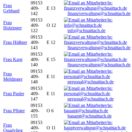
09153
Frau
409-
E 13
Gebhard
142
finanzverwaltung@schnaittach.de
09153
Frau
409-
O 12
Holzinger
122
info@schnaittach.de
09153
Frau Hüßner
409-
E 12
143
finanzverwaltung@schnaittach.de
09153
Frau Karg
409-
E 15
140
finanzverwaltung@schnaittach.de
09153
Frau
409-
E 11
Mehlinger
148
personal@schnaittach.de
09153
Frau Pasler
409-
E 11
147
personal@schnaittach.de
09153
Frau Pfister
409-
O 6
155
bauamt@schnaittach.de
09153
Frau
409-
O 11
Quadvlieg