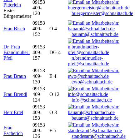
09153
Pitterlein
409-
Erster
120
buergermeister@schnaittach.de
Bürgermeister
09153
Frau Bisch
409-
O 4
152
bauamt@schnaittach.de
Dr. Frau
09153
Brandmüller-
409-
DG 4
Pfeil
157
n.brandmueller-
pfeil@schnaittach.de
09153
Frau Braun
409-
E 4
130
ewo@schnaittach.de
09153
Frau Brendl
409-
O 12
124
info@schnaittach.de
09153
Herr Ertel
409-
O 3
153
bauamt@schnaittach.de
09153
Frau
409-
E 5
Escherich
136
standesamt@schnaittach.de