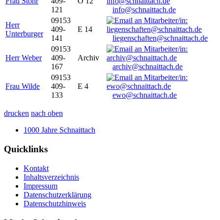
Frau Stöhr
409-
O 12
121
info@schnaittach.de
09153
Herr
409-
E 14
Unterburger
141
liegenschaften@schnaittach.de
09153
Herr Weber
409-
Archiv
167
archiv@schnaittach.de
09153
Frau Wilde
409-
E 4
133
ewo@schnaittach.de
drucken
nach oben
1000 Jahre Schnaittach
Quicklinks
Kontakt
Inhaltsverzeichnis
Impressum
Datenschutzerklärung
Datenschutzhinweis