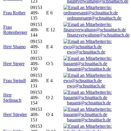
123
hauptverwaltung@schnaittach.de
09153
Frau Rother
409-
E 6
135
ordnungsamt@schnaittach.de
09153
Frau
409-
E 12
Rottenberger
144
finanzverwaltung@schnaittach.de
09153
Herr Shamo
409-
E 4
132
ewo@schnaittach.de
09153
Herr Steger
409-
O 5
150
bauamt@schnaittach.de
09153
Frau Steindl
409-
E 4
131
ewo@schnaittach.de
09153
Herr
409-
O 2
Stellmach
154
bauamt@schnaittach.de
09153
Herr Stiegler
409-
O 4
151
bauamt@schnaittach.de
09153