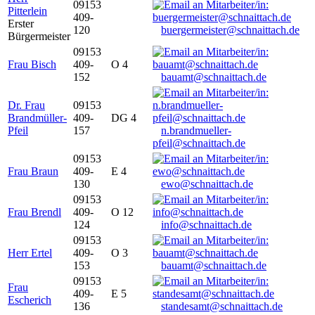
09153
Pitterlein
409-
Erster
120
buergermeister@schnaittach.de
Bürgermeister
09153
Frau Bisch
409-
O 4
152
bauamt@schnaittach.de
Dr. Frau
09153
Brandmüller-
409-
DG 4
Pfeil
157
n.brandmueller-
pfeil@schnaittach.de
09153
Frau Braun
409-
E 4
130
ewo@schnaittach.de
09153
Frau Brendl
409-
O 12
124
info@schnaittach.de
09153
Herr Ertel
409-
O 3
153
bauamt@schnaittach.de
09153
Frau
409-
E 5
Escherich
136
standesamt@schnaittach.de