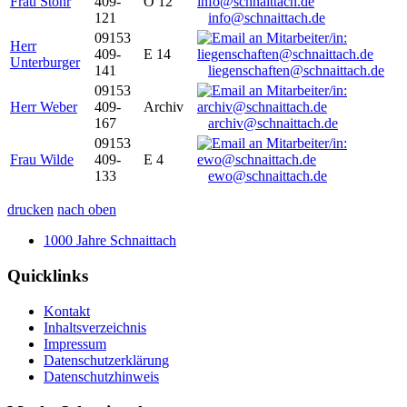
Frau Stöhr
409-
O 12
121
info@schnaittach.de
09153
Herr
409-
E 14
Unterburger
141
liegenschaften@schnaittach.de
09153
Herr Weber
409-
Archiv
167
archiv@schnaittach.de
09153
Frau Wilde
409-
E 4
133
ewo@schnaittach.de
drucken
nach oben
1000 Jahre Schnaittach
Quicklinks
Kontakt
Inhaltsverzeichnis
Impressum
Datenschutzerklärung
Datenschutzhinweis