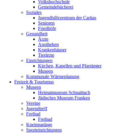
Volkshochschule
Gemeindebücherei
Soziales
Jugendhilfezentrum der Caritas
Senioren
Friedhöfe
Gesundheit
Ärzte
Apotheken
Krankenhäuser
Tierärzte
Einrichtungen
Kirchen, Kapellen und Pfarrämter
Museen
Kommunale Wärmeplanung
Freizeit & Tourismus
Museen
Heimatmuseum Schnaittach
Jüdisches Museum Franken
Vereine
Jugendtreff
Freibad
Freibad
Kneippanlage
Sporteinrichtungen