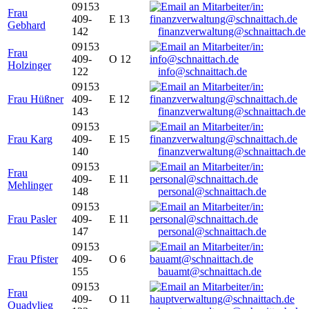
09153
Frau
409-
E 13
Gebhard
142
finanzverwaltung@schnaittach.de
09153
Frau
409-
O 12
Holzinger
122
info@schnaittach.de
09153
Frau Hüßner
409-
E 12
143
finanzverwaltung@schnaittach.de
09153
Frau Karg
409-
E 15
140
finanzverwaltung@schnaittach.de
09153
Frau
409-
E 11
Mehlinger
148
personal@schnaittach.de
09153
Frau Pasler
409-
E 11
147
personal@schnaittach.de
09153
Frau Pfister
409-
O 6
155
bauamt@schnaittach.de
09153
Frau
409-
O 11
Quadvlieg