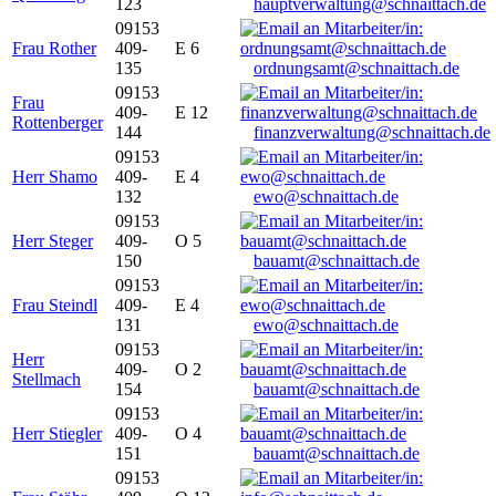
123
hauptverwaltung@schnaittach.de
09153
Frau Rother
409-
E 6
135
ordnungsamt@schnaittach.de
09153
Frau
409-
E 12
Rottenberger
144
finanzverwaltung@schnaittach.de
09153
Herr Shamo
409-
E 4
132
ewo@schnaittach.de
09153
Herr Steger
409-
O 5
150
bauamt@schnaittach.de
09153
Frau Steindl
409-
E 4
131
ewo@schnaittach.de
09153
Herr
409-
O 2
Stellmach
154
bauamt@schnaittach.de
09153
Herr Stiegler
409-
O 4
151
bauamt@schnaittach.de
09153