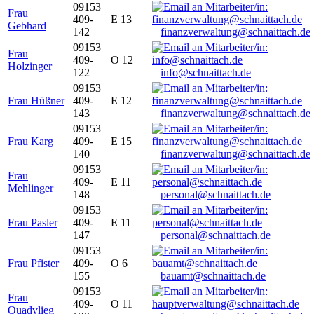
09153
Frau
409-
E 13
Gebhard
142
finanzverwaltung@schnaittach.de
09153
Frau
409-
O 12
Holzinger
122
info@schnaittach.de
09153
Frau Hüßner
409-
E 12
143
finanzverwaltung@schnaittach.de
09153
Frau Karg
409-
E 15
140
finanzverwaltung@schnaittach.de
09153
Frau
409-
E 11
Mehlinger
148
personal@schnaittach.de
09153
Frau Pasler
409-
E 11
147
personal@schnaittach.de
09153
Frau Pfister
409-
O 6
155
bauamt@schnaittach.de
09153
Frau
409-
O 11
Quadvlieg