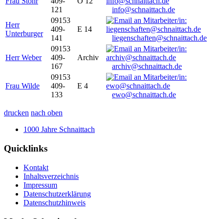
Frau Stöhr
409-
O 12
121
info@schnaittach.de
09153
Herr
409-
E 14
Unterburger
141
liegenschaften@schnaittach.de
09153
Herr Weber
409-
Archiv
167
archiv@schnaittach.de
09153
Frau Wilde
409-
E 4
133
ewo@schnaittach.de
drucken
nach oben
1000 Jahre Schnaittach
Quicklinks
Kontakt
Inhaltsverzeichnis
Impressum
Datenschutzerklärung
Datenschutzhinweis