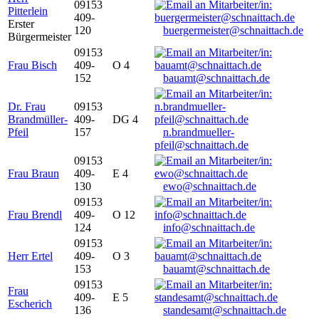
09153
Pitterlein
409-
Erster
120
buergermeister@schnaittach.de
Bürgermeister
09153
Frau Bisch
409-
O 4
152
bauamt@schnaittach.de
Dr. Frau
09153
Brandmüller-
409-
DG 4
Pfeil
157
n.brandmueller-
pfeil@schnaittach.de
09153
Frau Braun
409-
E 4
130
ewo@schnaittach.de
09153
Frau Brendl
409-
O 12
124
info@schnaittach.de
09153
Herr Ertel
409-
O 3
153
bauamt@schnaittach.de
09153
Frau
409-
E 5
Escherich
136
standesamt@schnaittach.de