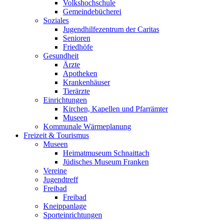
Volkshochschule
Gemeindebücherei
Soziales
Jugendhilfezentrum der Caritas
Senioren
Friedhöfe
Gesundheit
Ärzte
Apotheken
Krankenhäuser
Tierärzte
Einrichtungen
Kirchen, Kapellen und Pfarrämter
Museen
Kommunale Wärmeplanung
Freizeit & Tourismus
Museen
Heimatmuseum Schnaittach
Jüdisches Museum Franken
Vereine
Jugendtreff
Freibad
Freibad
Kneippanlage
Sporteinrichtungen