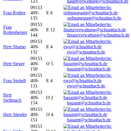
123
hauptverwaltung@schnaittach.de
09153
Frau Rother
409-
E 6
135
ordnungsamt@schnaittach.de
09153
Frau
409-
E 12
Rottenberger
144
finanzverwaltung@schnaittach.de
09153
Herr Shamo
409-
E 4
132
ewo@schnaittach.de
09153
Herr Steger
409-
O 5
150
bauamt@schnaittach.de
09153
Frau Steindl
409-
E 4
131
ewo@schnaittach.de
09153
Herr
409-
O 2
Stellmach
154
bauamt@schnaittach.de
09153
Herr Stiegler
409-
O 4
151
bauamt@schnaittach.de
09153