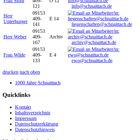
Frau Stöhr
409-
O 12
121
info@schnaittach.de
09153
Herr
409-
E 14
Unterburger
141
liegenschaften@schnaittach.de
09153
Herr Weber
409-
Archiv
167
archiv@schnaittach.de
09153
Frau Wilde
409-
E 4
133
ewo@schnaittach.de
drucken
nach oben
1000 Jahre Schnaittach
Quicklinks
Kontakt
Inhaltsverzeichnis
Impressum
Datenschutzerklärung
Datenschutzhinweis