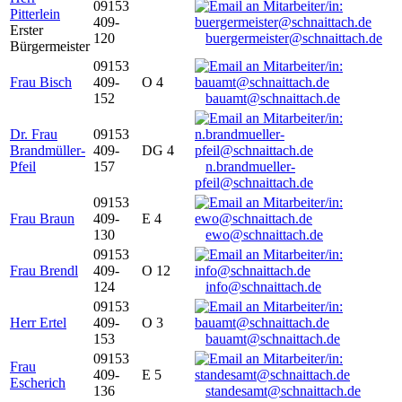
09153
Pitterlein
409-
Erster
120
buergermeister@schnaittach.de
Bürgermeister
09153
Frau Bisch
409-
O 4
152
bauamt@schnaittach.de
Dr. Frau
09153
Brandmüller-
409-
DG 4
Pfeil
157
n.brandmueller-
pfeil@schnaittach.de
09153
Frau Braun
409-
E 4
130
ewo@schnaittach.de
09153
Frau Brendl
409-
O 12
124
info@schnaittach.de
09153
Herr Ertel
409-
O 3
153
bauamt@schnaittach.de
09153
Frau
409-
E 5
Escherich
136
standesamt@schnaittach.de