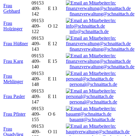
09153
Frau
409-
E 13
Gebhard
142
finanzverwaltung@schnaittach.de
09153
Frau
409-
O 12
Holzinger
122
info@schnaittach.de
09153
Frau Hüßner
409-
E 12
143
finanzverwaltung@schnaittach.de
09153
Frau Karg
409-
E 15
140
finanzverwaltung@schnaittach.de
09153
Frau
409-
E 11
Mehlinger
148
personal@schnaittach.de
09153
Frau Pasler
409-
E 11
147
personal@schnaittach.de
09153
Frau Pfister
409-
O 6
155
bauamt@schnaittach.de
09153
Frau
409-
O 11
Quadvlieg