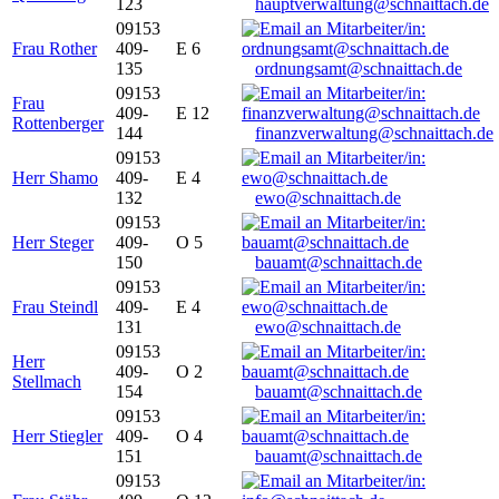
123
hauptverwaltung@schnaittach.de
09153
Frau Rother
409-
E 6
135
ordnungsamt@schnaittach.de
09153
Frau
409-
E 12
Rottenberger
144
finanzverwaltung@schnaittach.de
09153
Herr Shamo
409-
E 4
132
ewo@schnaittach.de
09153
Herr Steger
409-
O 5
150
bauamt@schnaittach.de
09153
Frau Steindl
409-
E 4
131
ewo@schnaittach.de
09153
Herr
409-
O 2
Stellmach
154
bauamt@schnaittach.de
09153
Herr Stiegler
409-
O 4
151
bauamt@schnaittach.de
09153