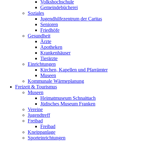
Volkshochschule
Gemeindebücherei
Soziales
Jugendhilfezentrum der Caritas
Senioren
Friedhöfe
Gesundheit
Ärzte
Apotheken
Krankenhäuser
Tierärzte
Einrichtungen
Kirchen, Kapellen und Pfarrämter
Museen
Kommunale Wärmeplanung
Freizeit & Tourismus
Museen
Heimatmuseum Schnaittach
Jüdisches Museum Franken
Vereine
Jugendtreff
Freibad
Freibad
Kneippanlage
Sporteinrichtungen