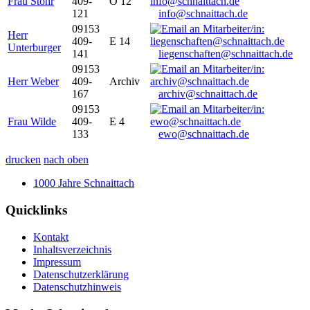
Frau Stöhr
409-
O 12
121
info@schnaittach.de
09153
Herr
409-
E 14
Unterburger
141
liegenschaften@schnaittach.de
09153
Herr Weber
409-
Archiv
167
archiv@schnaittach.de
09153
Frau Wilde
409-
E 4
133
ewo@schnaittach.de
drucken
nach oben
1000 Jahre Schnaittach
Quicklinks
Kontakt
Inhaltsverzeichnis
Impressum
Datenschutzerklärung
Datenschutzhinweis