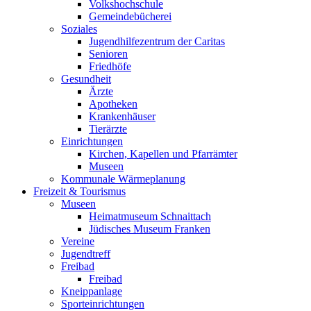
Volkshochschule
Gemeindebücherei
Soziales
Jugendhilfezentrum der Caritas
Senioren
Friedhöfe
Gesundheit
Ärzte
Apotheken
Krankenhäuser
Tierärzte
Einrichtungen
Kirchen, Kapellen und Pfarrämter
Museen
Kommunale Wärmeplanung
Freizeit & Tourismus
Museen
Heimatmuseum Schnaittach
Jüdisches Museum Franken
Vereine
Jugendtreff
Freibad
Freibad
Kneippanlage
Sporteinrichtungen