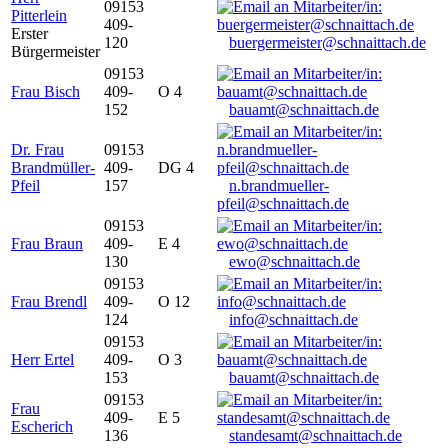
09153
Pitterlein
409-
Erster
120
buergermeister@schnaittach.de
Bürgermeister
09153
Frau Bisch
409-
O 4
152
bauamt@schnaittach.de
Dr. Frau
09153
Brandmüller-
409-
DG 4
Pfeil
157
n.brandmueller-
pfeil@schnaittach.de
09153
Frau Braun
409-
E 4
130
ewo@schnaittach.de
09153
Frau Brendl
409-
O 12
124
info@schnaittach.de
09153
Herr Ertel
409-
O 3
153
bauamt@schnaittach.de
09153
Frau
409-
E 5
Escherich
136
standesamt@schnaittach.de