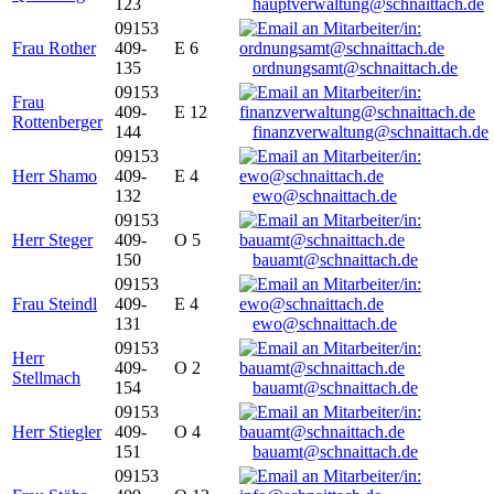
123
hauptverwaltung@schnaittach.de
09153
Frau Rother
409-
E 6
135
ordnungsamt@schnaittach.de
09153
Frau
409-
E 12
Rottenberger
144
finanzverwaltung@schnaittach.de
09153
Herr Shamo
409-
E 4
132
ewo@schnaittach.de
09153
Herr Steger
409-
O 5
150
bauamt@schnaittach.de
09153
Frau Steindl
409-
E 4
131
ewo@schnaittach.de
09153
Herr
409-
O 2
Stellmach
154
bauamt@schnaittach.de
09153
Herr Stiegler
409-
O 4
151
bauamt@schnaittach.de
09153