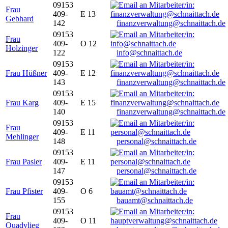
09153
Frau
409-
E 13
Gebhard
142
finanzverwaltung@schnaittach.de
09153
Frau
409-
O 12
Holzinger
122
info@schnaittach.de
09153
Frau Hüßner
409-
E 12
143
finanzverwaltung@schnaittach.de
09153
Frau Karg
409-
E 15
140
finanzverwaltung@schnaittach.de
09153
Frau
409-
E 11
Mehlinger
148
personal@schnaittach.de
09153
Frau Pasler
409-
E 11
147
personal@schnaittach.de
09153
Frau Pfister
409-
O 6
155
bauamt@schnaittach.de
09153
Frau
409-
O 11
Quadvlieg