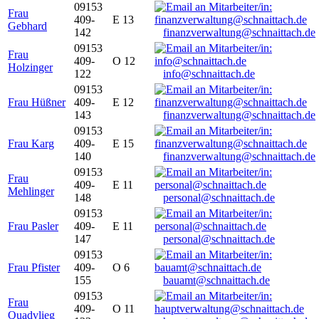
09153
Frau
409-
E 13
Gebhard
142
finanzverwaltung@schnaittach.de
09153
Frau
409-
O 12
Holzinger
122
info@schnaittach.de
09153
Frau Hüßner
409-
E 12
143
finanzverwaltung@schnaittach.de
09153
Frau Karg
409-
E 15
140
finanzverwaltung@schnaittach.de
09153
Frau
409-
E 11
Mehlinger
148
personal@schnaittach.de
09153
Frau Pasler
409-
E 11
147
personal@schnaittach.de
09153
Frau Pfister
409-
O 6
155
bauamt@schnaittach.de
09153
Frau
409-
O 11
Quadvlieg