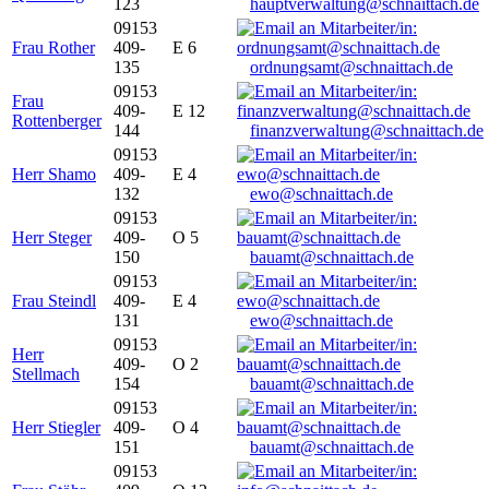
123
hauptverwaltung@schnaittach.de
09153
Frau Rother
409-
E 6
135
ordnungsamt@schnaittach.de
09153
Frau
409-
E 12
Rottenberger
144
finanzverwaltung@schnaittach.de
09153
Herr Shamo
409-
E 4
132
ewo@schnaittach.de
09153
Herr Steger
409-
O 5
150
bauamt@schnaittach.de
09153
Frau Steindl
409-
E 4
131
ewo@schnaittach.de
09153
Herr
409-
O 2
Stellmach
154
bauamt@schnaittach.de
09153
Herr Stiegler
409-
O 4
151
bauamt@schnaittach.de
09153