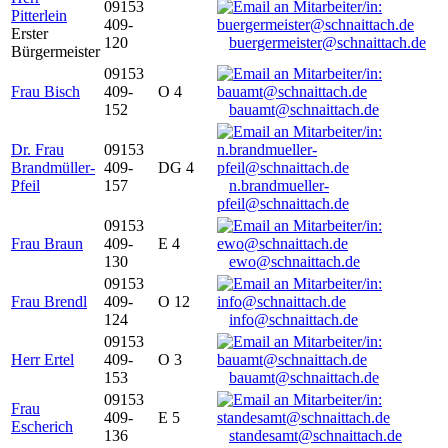
09153
Pitterlein
409-
Erster
120
buergermeister@schnaittach.de
Bürgermeister
09153
Frau Bisch
409-
O 4
152
bauamt@schnaittach.de
Dr. Frau
09153
Brandmüller-
409-
DG 4
Pfeil
157
n.brandmueller-
pfeil@schnaittach.de
09153
Frau Braun
409-
E 4
130
ewo@schnaittach.de
09153
Frau Brendl
409-
O 12
124
info@schnaittach.de
09153
Herr Ertel
409-
O 3
153
bauamt@schnaittach.de
09153
Frau
409-
E 5
Escherich
136
standesamt@schnaittach.de