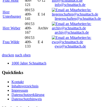
Frau Stöhr
409-
O 12
121
info@schnaittach.de
09153
Herr
409-
E 14
Unterburger
141
liegenschaften@schnaittach.de
09153
Herr Weber
409-
Archiv
167
archiv@schnaittach.de
09153
Frau Wilde
409-
E 4
133
ewo@schnaittach.de
drucken
nach oben
1000 Jahre Schnaittach
Quicklinks
Kontakt
Inhaltsverzeichnis
Impressum
Datenschutzerklärung
Datenschutzhinweis