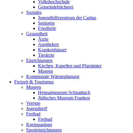
Volkshochschule
Gemeindebücherei
Soziales
Jugendhilfezentrum der Caritas
Senioren
Friedhöfe
Gesundheit
Ärzte
Apotheken
Krankenhäuser
Tierärzte
Einrichtungen
Kirchen, Kapellen und Pfarrämter
Museen
Kommunale Wärmeplanung
Freizeit & Tourismus
Museen
Heimatmuseum Schnaittach
Jüdisches Museum Franken
Vereine
Jugendtreff
Freibad
Freibad
Kneippanlage
Sporteinrichtungen