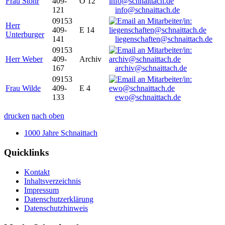
Frau Stöhr
409-
O 12
121
info@schnaittach.de
09153
Herr
409-
E 14
Unterburger
141
liegenschaften@schnaittach.de
09153
Herr Weber
409-
Archiv
167
archiv@schnaittach.de
09153
Frau Wilde
409-
E 4
133
ewo@schnaittach.de
drucken
nach oben
1000 Jahre Schnaittach
Quicklinks
Kontakt
Inhaltsverzeichnis
Impressum
Datenschutzerklärung
Datenschutzhinweis