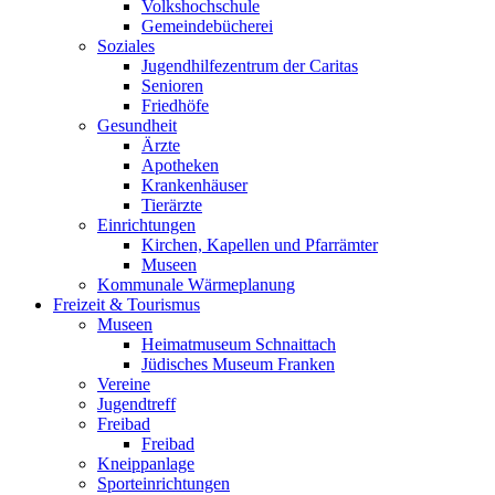
Volkshochschule
Gemeindebücherei
Soziales
Jugendhilfezentrum der Caritas
Senioren
Friedhöfe
Gesundheit
Ärzte
Apotheken
Krankenhäuser
Tierärzte
Einrichtungen
Kirchen, Kapellen und Pfarrämter
Museen
Kommunale Wärmeplanung
Freizeit & Tourismus
Museen
Heimatmuseum Schnaittach
Jüdisches Museum Franken
Vereine
Jugendtreff
Freibad
Freibad
Kneippanlage
Sporteinrichtungen