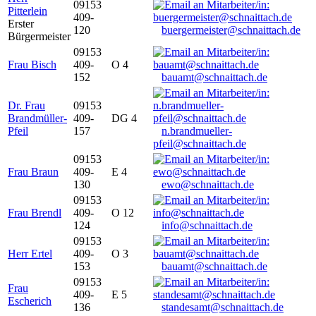
09153
Pitterlein
409-
Erster
120
buergermeister@schnaittach.de
Bürgermeister
09153
Frau Bisch
409-
O 4
152
bauamt@schnaittach.de
Dr. Frau
09153
Brandmüller-
409-
DG 4
Pfeil
157
n.brandmueller-
pfeil@schnaittach.de
09153
Frau Braun
409-
E 4
130
ewo@schnaittach.de
09153
Frau Brendl
409-
O 12
124
info@schnaittach.de
09153
Herr Ertel
409-
O 3
153
bauamt@schnaittach.de
09153
Frau
409-
E 5
Escherich
136
standesamt@schnaittach.de