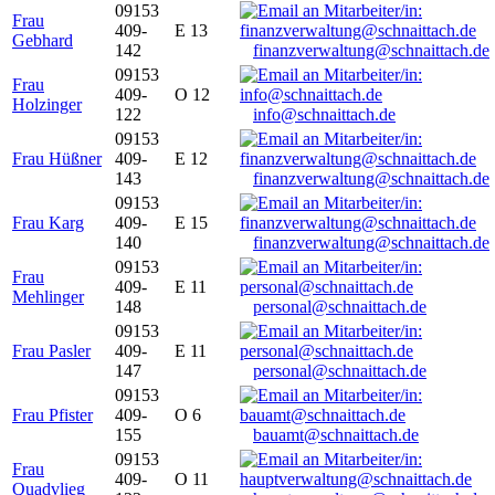
09153
Frau
409-
E 13
Gebhard
142
finanzverwaltung@schnaittach.de
09153
Frau
409-
O 12
Holzinger
122
info@schnaittach.de
09153
Frau Hüßner
409-
E 12
143
finanzverwaltung@schnaittach.de
09153
Frau Karg
409-
E 15
140
finanzverwaltung@schnaittach.de
09153
Frau
409-
E 11
Mehlinger
148
personal@schnaittach.de
09153
Frau Pasler
409-
E 11
147
personal@schnaittach.de
09153
Frau Pfister
409-
O 6
155
bauamt@schnaittach.de
09153
Frau
409-
O 11
Quadvlieg