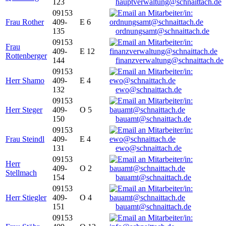
123
hauptverwaltung@schnaittach.de
09153
Frau Rother
409-
E 6
135
ordnungsamt@schnaittach.de
09153
Frau
409-
E 12
Rottenberger
144
finanzverwaltung@schnaittach.de
09153
Herr Shamo
409-
E 4
132
ewo@schnaittach.de
09153
Herr Steger
409-
O 5
150
bauamt@schnaittach.de
09153
Frau Steindl
409-
E 4
131
ewo@schnaittach.de
09153
Herr
409-
O 2
Stellmach
154
bauamt@schnaittach.de
09153
Herr Stiegler
409-
O 4
151
bauamt@schnaittach.de
09153